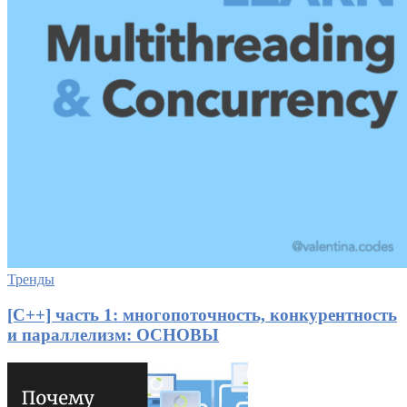
Тренды
[C++] часть 1: многопоточность, конкурентность
и параллелизм: ОСНОВЫ