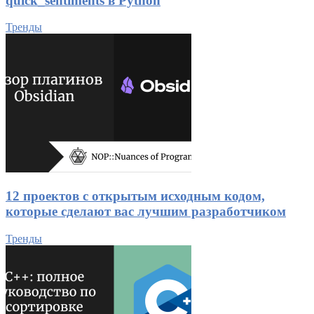
quick_sentiments в Python
Тренды
12 проектов с открытым исходным кодом,
которые сделают вас лучшим разработчиком
Тренды