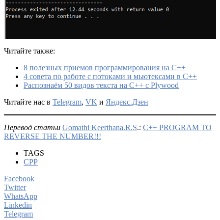
Читайте также:
8 полезных приемов программирования на C++
4 совета по работе с потоками и мьютексами в C++
Распознаём 50 видов текста на C++ с Plywood
Читайте нас в
Telegram
,
VK
и
Яндекс.Дзен
Перевод статьи
Gomathi Keerthana.R.S
.:
C++ PROGRAM TO
REVERSE THE NUMBER!!!
TAGS
CPP
Facebook
Twitter
WhatsApp
Linkedin
Telegram