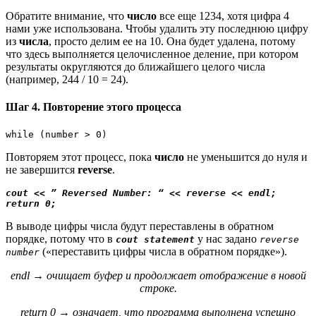
Обратите внимание, что
число
все еще 1234, хотя цифра 4
нами уже использована. Чтобы удалить эту последнюю цифру
из
числа
, просто делим ее на 10. Она будет удалена, потому
что здесь выполняется целочисленное деление, при котором
результаты округляются до ближайшего целого числа
(например, 244 / 10 = 24).
Шаг 4. Повторение этого процесса
while (number > 0)
Повторяем этот процесс, пока
число
не уменьшится до нуля и
не завершится
reverse
.
cout << ” Reversed Number: “ << reverse << endl;

return 0;
В выводе цифры числа будут переставлены в обратном
порядке, потому что в
у нас задано
cout statement
reverse
(«переставить цифры числа в обратном порядке»).
number
endl → очищает буфер и продолжает отображение в новой
строке.
return 0 → означает, что программа выполнена успешно