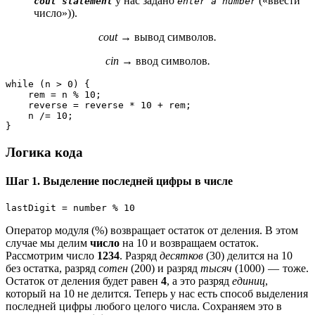
у нас задано
(«ввести
cout statement
enter a number
число»)).
cout →
вывод символов
.
cin →
ввод символов
.
while (n > 0) {

    rem = n % 10;

    reverse = reverse * 10 + rem;

    n /= 10;

}
Логика кода
Шаг 1. Выделение последней цифры в числе
lastDigit = number % 10
Оператор модуля (%) возвращает остаток от деления. В этом
случае мы делим
число
на 10 и возвращаем остаток.
Рассмотрим число
1234
. Разряд
десятков
(30) делится на 10
без остатка, разряд
сотен
(200) и разряд
тысяч
(1000) — тоже.
Остаток от деления будет равен
4
, а это разряд
единиц
,
который на 10 не делится. Теперь у нас есть способ выделения
последней цифры любого целого числа. Сохраняем это в