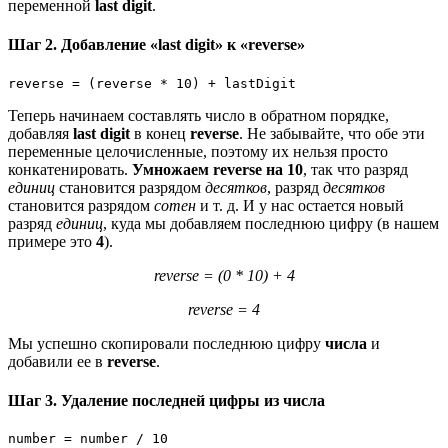
переменной
last digit
.
Шаг 2. Добавление «last digit» к «reverse»
reverse = (reverse * 10) + lastDigit
Теперь начинаем составлять число в обратном порядке,
добавляя
last digit
в конец
reverse
. Не забывайте, что обе эти
переменные целочисленные, поэтому их нельзя просто
конкатенировать.
Умножаем reverse на 10
, так что разряд
единиц
становится разрядом
десятков
, разряд
десятков
становится разрядом
сотен
и т. д. И у нас остается новый
разряд
единиц
, куда мы добавляем последнюю цифру (в нашем
примере это
4
).
reverse = (0 * 10) + 4
reverse = 4
Мы успешно скопировали последнюю цифру
числа
и
добавили ее в
reverse
.
Шаг 3. Удаление последней цифры из числа
number = number / 10