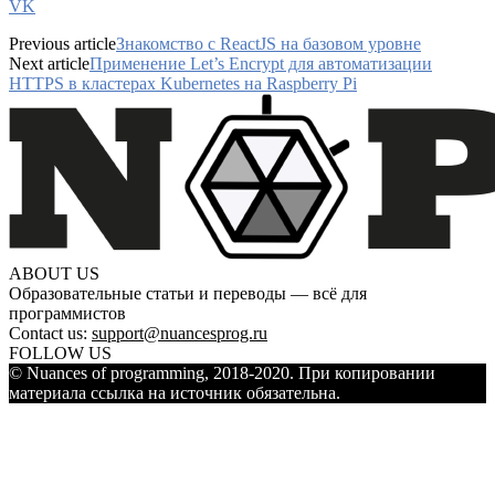
VK
Previous article
Знакомство с ReactJS на базовом уровне
Next article
Применение Let’s Encrypt для автоматизации
HTTPS в кластерах Kubernetes на Raspberry Pi
ABOUT US
Образовательные статьи и переводы — всё для
программистов
Contact us:
support@nuancesprog.ru
FOLLOW US
© Nuances of programming, 2018-2020. При копировании
материала ссылка на источник обязательна.