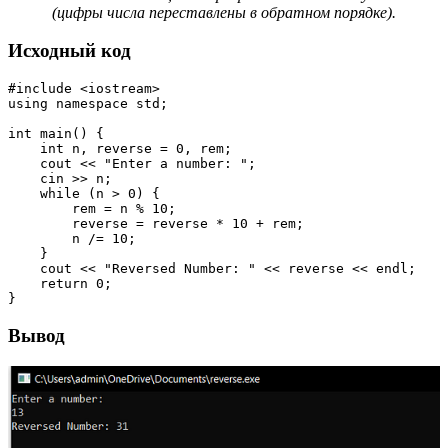
(цифры числа переставлены в обратном порядке).
Исходный код
#include <iostream>

using namespace std;

int main() {  

    int n, reverse = 0, rem;    

    cout << "Enter a number: ";    

    cin >> n;    

    while (n > 0) {    

        rem = n % 10;      

        reverse = reverse * 10 + rem;    

        n /= 10;    

    }    

    cout << "Reversed Number: " << reverse << endl;     

    return 0;  

}
Вывод