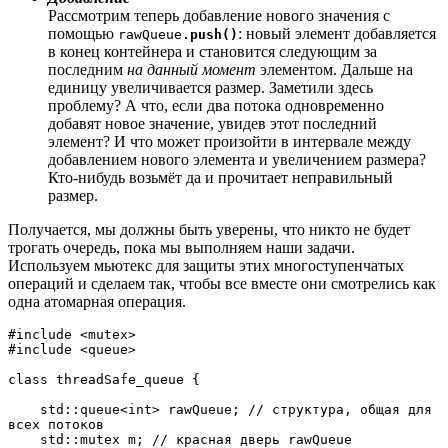
Рассмотрим теперь добавление нового значения с
помощью
: новый элемент добавляется
rawQueue
.push()
в конец контейнера и становится следующим за
последним
на данный момент
элементом. Дальше на
единицу увеличивается размер. Заметили здесь
проблему? А что, если два потока одновременно
добавят новое значение, увидев этот последний
элемент? И что может произойти в интервале между
добавлением нового элемента и увеличением размера?
Кто-нибудь возьмёт да и прочитает неправильный
размер.
Получается, мы должны быть уверены, что никто не будет
трогать очередь, пока мы выполняем наши задачи.
Используем мьютекс для защиты этих многоступенчатых
операций и сделаем так, чтобы все вместе они смотрелись как
одна атомарная операция.
#include <mutex>

#include <queue>

class threadSafe_queue {

    std::queue<int> rawQueue; // структура, общая для 
всех потоков

    std::mutex m; // красная дверь rawQueue
