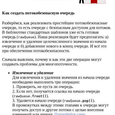
Как создать потокобезопасную очередь
Разберёмся, как реализовать простейшие потокобезопасные
очереди, то есть очереди с безопасным доступом для потоков.
В библиотеке стандартных шаблонов уже есть готовая
очередь (
). Наша реализация будет предполагать: а)
rawQueue
извлечение и удаление целочисленного значения из начала
очереди и б) добавление нового в конец очереди. И всё это
при обеспечении потокобезопасности.
Сначала выясним, почему и как эти две операции могут
создавать проблемы для многопоточности.
Извлечение и удаление
Для извлечения и удаления значения из начала очереди
необходимо выполнить три операции:
1. Проверить, не пуста ли очередь.
2. Если нет, получается ссылка на начало очереди
(
).
rawQueue
.front()
3. Удаляется начало очереди (
).
rawQueue
.pop()
В промежутках между этими этапами к очереди могут
получать доступ и другие потоки с целью внесения
изменений или чтения.
Попробуйте сами
.