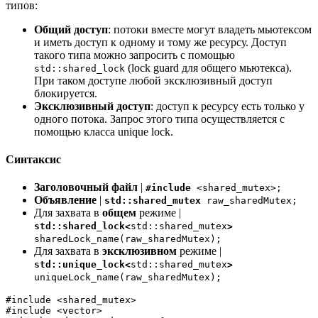
типов:
Общий доступ
: потоки вместе могут владеть мьютексом
и иметь доступ к одному и тому же ресурсу. Доступ
такого типа можно запросить с помощью
(lock guard для общего мьютекса).
std::shared_lock
При таком доступе любой эксклюзивный доступ
блокируется.
Эксклюзивный доступ
: доступ к ресурсу есть только у
одного потока. Запрос этого типа осуществляется с
помощью класса unique lock.
Синтаксис
Заголовочный файл
|
#include
<shared_mutex>;
Объявление
|
std::shared_mutex
raw_sharedMutex;
Для захвата в
общем
режиме |
std::shared_lock<
std::shared_mutex
>
sharedLock_name(raw_sharedMutex);
Для захвата в
эксклюзивном
режиме |
std::unique_lock<
std::shared_mutex
>
uniqueLock_name(raw_sharedMutex);
#include <shared_mutex>

#include <vector>
