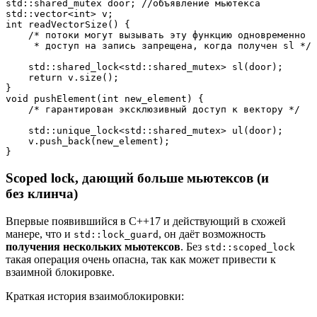
std::shared_mutex door; //объявление мьютекса

std::vector<int> v;

int readVectorSize() {

    /* потоки могут вызывать эту функцию одновременно

     * доступ на запись запрещена, когда получен sl */    

    std::shared_lock<std::shared_mutex> sl(door);

    return v.size();

}

void pushElement(int new_element) {

    /* гарантирован эксклюзивный доступ к вектору */

    std::unique_lock<std::shared_mutex> ul(door);

    v.push_back(new_element);

}
Scoped lock, дающий больше мьютексов (и
без клинча)
Впервые появившийся в C++17 и действующий в схожей
манере, что и
, он даёт возможность
std::lock_guard
получения нескольких мьютексов
. Без
std::scoped_lock
такая операция очень опасна, так как может привести к
взаимной блокировке.
Краткая история взаимоблокировки: