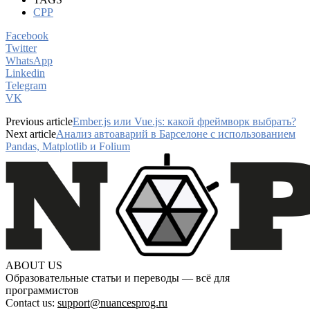
CPP
Facebook
Twitter
WhatsApp
Linkedin
Telegram
VK
Previous article
Ember.js или Vue.js: какой фреймворк выбрать?
Next article
Анализ автоаварий в Барселоне с использованием
Pandas, Matplotlib и Folium
ABOUT US
Образовательные статьи и переводы — всё для
программистов
Contact us:
support@nuancesprog.ru