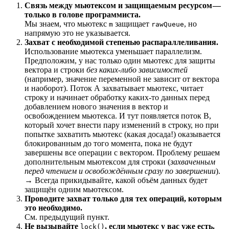
Связь между мьютексом и защищаемым ресурсом —
только в голове программиста.
Мы знаем, что мьютекс
защищает
, но
m
rawQueue
напрямую это не указывается.
Захват с необходимой степенью распараллеливания.
Использование мьютекса уменьшает параллелизм.
Предположим, у нас только один мьютекс для защиты
вектора и строки
без каких-либо зависимостей
(например, значение переменной не зависит от вектора
и наоборот). Поток А захватывает мьютекс, читает
строку и начинает обработку каких-то данных перед
добавлением нового значения в вектор и
освобождением мьютекса. И тут появляется поток B,
который хочет внести пару изменений в строку, но при
попытке захватить мьютекс (какая досада!) оказывается
блокированным до того момента, пока не будут
завершены все операции с вектором. Проблему решаем
дополнительным мьютексом для строки (
захваченным
перед чтением и освобождённым сразу по завершении
).
→ Всегда прикидывайте, какой объём данных будет
защищён одним мьютексом.
Проводите захват только для тех операций, которым
это необходимо.
См. предыдущий пункт.
Не вызывайте
, если мьютекс у вас уже есть.
lock()