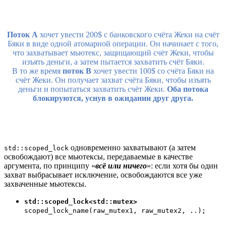
Поток A
хочет увести 200$ с банковского счёта Жеки на счёт
Бяки в виде одной атомарной операции. Он начинает с того,
что захватывает мьютекс, защищающий счёт Жеки, чтобы
изъять деньги, а затем пытается захватить счёт Бяки.
В то же время
поток B
хочет увести 100$ со счёта Бяки на
счёт Жеки. Он получает захват счёта Бяки, чтобы изъять
деньги и попытаться захватить счёт Жеки.
Оба потока
блокируются, уснув в ожидании друг друга.
одновременно захватывают (а затем
std::scoped_lock
освобождают) все мьютексы, передаваемые в качестве
аргумента, по принципу «
всё или ничего
»: если хотя бы один
захват выбрасывает исключение, освобождаются все уже
захваченные мьютексы.
std::scoped_lock<std::mutex>
scoped_lock_name(raw_mutex1, raw_mutex2, ..);