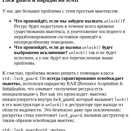
У нас две большие проблемы с этим простым мьютексом:
Что произойдёт, если мы забудем вызвать
?
unlock()
Ресурс будет недоступен в течение всего времени
существования мьютекса, и уничтожение последнего в
неразблокированном состоянии приведёт к
неопределённому поведению.
Что произойдёт, если до вызова
будет
unlock()
выброшено исключение?
так и не будет
unlock()
исполнен, а у нас будут все перечисленные выше
проблемы.
К счастью, проблемы можно решить с помощью класса
. Он
всегда гарантированно освобождает
std::lock_guard
мьютекс,
используя парадигму RAII (Resource Acquisition Is
Initialization, что означает «получение ресурса есть
инициализация»). Вот как это происходит: мьютекс
инкапсулируется внутри
lock_guard
, который вызывает
lock()
в его конструкторе и
в деструкторе при выходе из
unlock()
области видимости. Это безопасно даже при исключениях:
раскрутка стека уничтожит
, вызывая деструктор и
lock_guard
таким образом освобождая мьютекс.
std::lock_guard<std::mutex> 