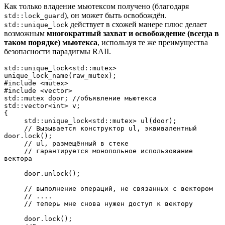
Как только владение мьютексом получено (благодаря
), он может быть освобождён.
std::lock_guard
действует в схожей манере плюс делает
std::unique_lock
возможным
многократный захват и освобождение (всегда в
таком порядке) мьютекса
, используя те же преимущества
безопасности парадигмы RAII.
std::unique_lock<std::mutex> 
unique_lock_name(raw_mutex);

#include <mutex>

#include <vector>

std::mutex door; //объявление мьютекса

std::vector<int> v;

{     

     std::unique_lock<std::mutex> ul(door); 

     // Вызывается конструктор ul, эквивалентный 
door.lock();

     // ul, размещённый в стеке

     // гарантируется монопольное использование 
вектора

     door.unlock();  

     // выполнение операций, не связанных с вектором

     // ....

     // теперь мне снова нужен доступ к вектору 

     door.lock();
