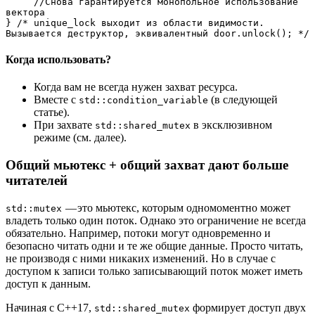
     //Снова гарантируется монопольное использование 
вектора

} /* unique_lock выходит из области видимости. 
Вызывается деструктор, эквивалентный door.unlock(); */
Когда использовать?
Когда вам не всегда нужен захват ресурса.
Вместе с
(в следующей
std::condition_variable
статье).
При захвате
в эксклюзивном
std::shared_mutex
режиме (см. далее).
Общий мьютекс + общий захват дают больше
читателей
— это мьютекс, которым одномоментно может
std::mutex
владеть только один поток. Однако это ограничение не всегда
обязательно. Например, потоки могут одновременно и
безопасно читать одни и те же общие данные. Просто читать,
не производя с ними никаких изменений. Но в случае с
доступом к записи только записывающий поток может иметь
доступ к данным.
Начиная с C++17,
формирует доступ двух
std::shared_mutex