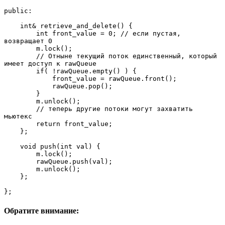
public:

    int& retrieve_and_delete() {

        int front_value = 0; // если пустая, 
возвращает 0

        m.lock();

        // Отныне текущий поток единственный, который 
имеет доступ к rawQueue

        if( !rawQueue.empty() ) {

            front_value = rawQueue.front();

            rawQueue.pop();

        }

        m.unlock();

        // теперь другие потоки могут захватить 
мьютекс

        return front_value;

    };

    void push(int val) {

        m.lock();

        rawQueue.push(val);

        m.unlock();

    };

};
Обратите внимание: