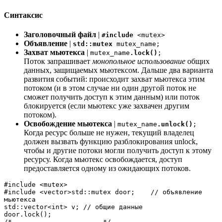
Синтаксис
Заголовочный файл
|
#include
<mutex>
Объявление
|
std::mutex
mutex_name;
Захват мьютекса
|
mutex_name
.lock()
;
Поток запрашивает
монопольное использование
общих
данных, защищаемых мьютексом. Дальше два варианта
развития событий: происходит захват мьютекса этим
потоком (и в этом случае ни один другой поток не
сможет получить доступ к этим данным) или поток
блокируется (если мьютекс уже захвачен другим
потоком).
Освобождение мьютекса
|
mutex_name
.unlock()
;
Когда ресурс больше не нужен, текущий владелец
должен вызвать функцию разблокирования unlock,
чтобы и другие потоки могли получить доступ к этому
ресурсу. Когда мьютекс освобождается, доступ
предоставляется одному из ожидающих потоков.
#include <mutex>

#include <vector>std::mutex door;    // объявление 
мьютекса

std::vector<int> v; // общие данные                      
door.lock();

/*-----------------------*/                                        