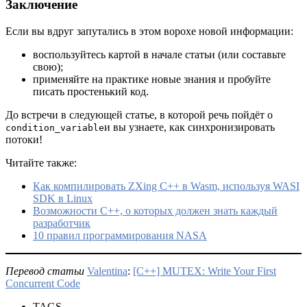
Заключение
Если вы вдруг запутались в этом ворохе новой информации:
воспользуйтесь картой в начале статьи (или составьте
свою);
применяйте на практике новые знания и пробуйте
писать простенький код.
До встречи в следующей статье, в которой речь пойдёт о
и вы узнаете, как синхронизировать
condition_variable
потоки!
Читайте также:
Как компилировать ZXing C++ в Wasm, используя WASI
SDK в Linux
Возможности C++, о которых должен знать каждый
разработчик
10 правил программирования NASA
Перевод статьи
Valentina
:
[C++] MUTEX: Write Your First
Concurrent Code
TAGS