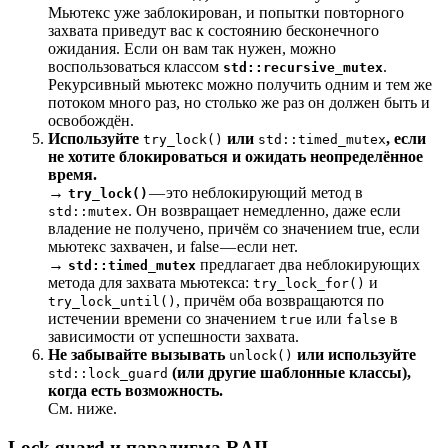
Мьютекс уже заблокирован, и попытки повторного
захвата приведут вас к состоянию бесконечного
ожидания. Если он вам так нужен, можно
воспользоваться классом
.
std::recursive_mutex
Рекурсивный мьютекс можно получить одним и тем же
потоком много раз, но столько же раз он должен быть и
освобождён.
Используйте
или
, если
try_lock()
std::timed_mutex
не хотите блокироваться и ожидать неопределённое
время.
→
— это неблокирующий метод в
try_lock()
. Он возвращает немедленно, даже если
std::mutex
владение не получено, причём со значением true, если
мьютекс захвачен, и false — если нет.
→
предлагает два неблокирующих
std::timed_mutex
метода для захвата мьютекса:
и
try_lock_for()
, причём оба возвращаются по
try_lock_until()
истечении времени со значением
или
в
true
false
зависимости от успешности захвата.
Не забывайте вызывать
или используйте
unlock()
(или другие шаблонные классы),
std::lock_guard
когда есть возможность.
См. ниже.
Lock guard и парадигма RAII