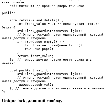
всех потоков

    std::mutex m; // красная дверь rawQueue

public:

    int& retrieve_and_delete() {

        int front_value = 0; // если пустая, return 
будет 0

        std::lock_guard<std::mutex> lg(m);

        // Отныне текущий поток единственный, который 
имеет доступ к rawQueue

        if( !rawQueue.empty() ) {

            front_value = rawQueue.front();

            rawQueue.pop();

        }

        return front_value;

    };  // теперь другие потоки могут захватить 
мьютекс

    void push(int val) {

        std::lock_guard<std::mutex> lg(m);

        // отныне текущий поток единственный, который 
имеет доступ к rawQueue

        rawQueue.push(val);

    }; // теперь другие потоки могут захватить мьютекс

};
Unique lock, дающий свободу