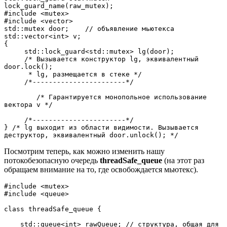
lock_guard_name(raw_mutex);

#include <mutex>

#include <vector>

std::mutex door;    // объявление мьютекса

std::vector<int> v;

{     

     std::lock_guard<std::mutex> lg(door); 

     /* Вызывается конструктор lg, эквивалентный 
door.lock();

      * lg, размещается в стеке */

     /*-----------------------*/

        /* Гарантируется монопольное использование 
вектора v */

     /*-----------------------*/

} /* lg выходит из области видимости. Вызывается 
деструктор, эквивалентный door.unlock(); */
Посмотрим теперь, как можно изменить нашу
потокобезопасную очередь
threadSafe_queue
(на этот раз
обращаем внимание на то, где освобождается мьютекс).
#include <mutex>

#include <queue>

class threadSafe_queue {

    std::queue<int> rawQueue; // структура, общая для 