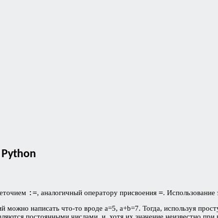
 Python
:=
=
воеточием
, аналогичный оператору присвоения
. Использование 
ий можно написать что-то вроде a=5, a+b=7. Тогда, используя прос
являются постоянными числами, и, хотя их значение неизвестно при