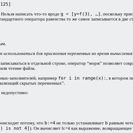
 125]
g = [y=f(3), …]
. Нельзя написать что-то вроде
, поскольку пр
андартного оператора равенства то же самое записывается в две с
ым.
использоваться для присвоения переменных во время вычисления
записываться в отдельной строке, оператор “морж” позволяет сокр
или чтение файла.
for i in range(x):
ных-заполнителей, например
, в котором 
иализаций скрытых переменных”.
е недопустимо:
b:=4
b
роисходит потому, что
не только устанавливает
равным четы
)) is not 4]
). Он вычисляет b:=4 как выражение, возвращающее 