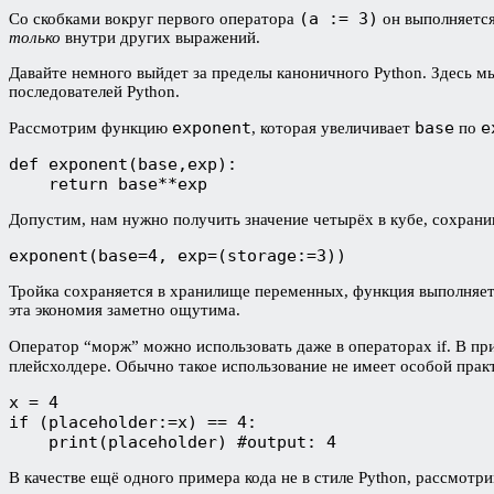
(a := 3)
Со скобками вокруг первого оператора
он выполняется
только
внутри других выражений.
Давайте немного выйдет за пределы каноничного Python. Здесь 
последователей Python.
exponent
base
e
Рассмотрим функцию
, которая увеличивает
по
def exponent(base,exp):

    return base**exp
Допустим, нам нужно получить значение четырёх в кубе, сохрани
exponent(base=4, exp=(storage:=3))
Тройка сохраняется в хранилище переменных, функция выполняе
эта экономия заметно ощутима.
Оператор “морж” можно использовать даже в операторах if. В п
плейсхолдере. Обычно такое использование не имеет особой прак
x = 4

if (placeholder:=x) == 4:

    print(placeholder) #output: 4
В качестве ещё одного примера кода не в стиле Python, рассмо