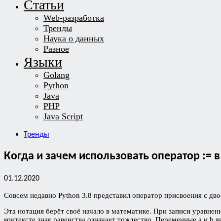
Статьи
Web-разработка
Тренды
Наука о данных
Разное
Языки
Golang
Python
Java
PHP
Java Script
Тренды
Когда и зачем использовать оператор := в
01.12.2020
Совсем недавно Python 3.8 представил оператор присвоения с д
Эта нотация берёт своё начало в математике. При записи уравнен
контексте знак равенства означает тождество. Переменные a и b 