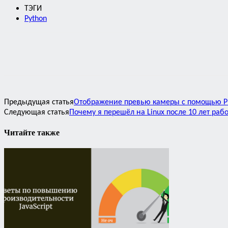
ТЭГИ
Python
Предыдущая статья
Отображение превью камеры с помощью P
Следующая статья
Почему я перешёл на Linux после 10 лет раб
Читайте также