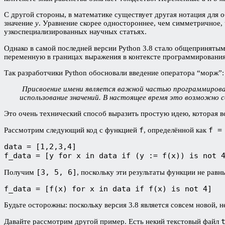
С другой стороны, в математике существует другая нотация для 
значение
y
. Уравнение скорее одностороннее, чем симметричное, 
узкоспециализированных научных статьях.
Однако в самой последней версии Python 3.8 стало общеприняты
переменную в границах выражения в контексте программирования
Так разработчики Python обосновали введение оператора “морж”:
Присвоение имени является важной частью программирова
использование значений. В настоящее время это возможно с
Это очень технический способ выразить простую идею, которая в
f
f =
Рассмотрим следующий код с функцией
, определённой как
data = [1,2,3,4]

f_data = [y for x in data if (y := f(x)) is not 
[3, 5, 6]
Получим
, поскольку эти результаты функции не рав
f_data = [f(x) for x in data if f(x) is not 4]
Будьте осторожны: поскольку версия 3.8 является совсем новой, 
Давайте рассмотрим другой пример. Есть некий текстовый файл