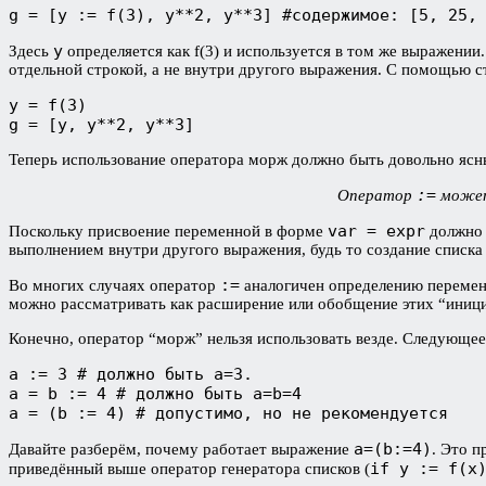
g = [y := f(3), y**2, y**3] #содержимое: [5, 25,
y
Здесь
определяется как f(3) и используется в том же выражении
отдельной строкой, а не внутри другого выражения. С помощью ст
y = f(3)

g = [y, y**2, y**3]
Теперь использование оператора морж должно быть довольно ясн
:=
Оператор
может 
var = expr
Поскольку присвоение переменной в форме
должно 
выполнением внутри другого выражения, будь то создание списка 
:=
Во многих случаях оператор
аналогичен определению перемен
можно рассматривать как расширение или обобщение этих “иниц
Конечно, оператор “морж” нельзя использовать везде. Следующе
a := 3 # должно быть a=3.

a = b := 4 # должно быть a=b=4

a = (b := 4) # допустимо, но не рекомендуется
a=(b:=4)
Давайте разберём, почему работает выражение
. Это п
if y := f(x
приведённый выше оператор генератора списков (