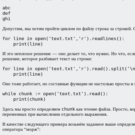
abc

def

ghi
Допустим, мы хотим пройти циклом по файлу строка за строкой.
for line in open('text.txt','r').readlines():

    print(line)
И это неплохое решение — оно делает то, что нужно. Но что, ес
решение, которое разбивает текст на строки:
for line in open('text.txt','r').read().split('\n
    print(line)
Оно тоже работает, но составные функции не настолько просты и
while chunk := open('text.txt').read():

    print(chunk)
chunk
Здесь мы просто определяем
как чтение файла. Просто, ко
переменных при вычислении отдельного выражения.
В качестве следующего примера возьмём заданное выше определе
оператора “морж”: