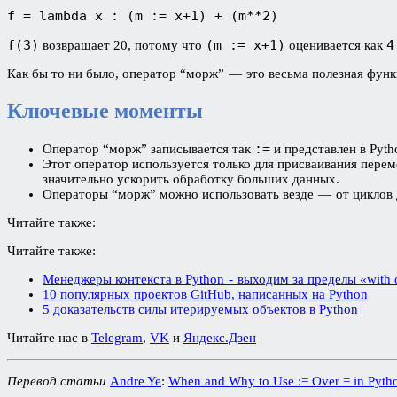
f = lambda x : (m := x+1) + (m**2)
f(3)
(m := x+1)
4
возвращает 20, потому что
оценивается как
Как бы то ни было, оператор “морж” — это весьма полезная функ
Ключевые моменты
:=
Оператор “морж” записывается так
и представлен в Pyth
Этот оператор используется только для присваивания перем
значительно ускорить обработку больших данных.
Операторы “морж” можно использовать везде — от циклов д
Читайте также:
Читайте также:
Менеджеры контекста в Python - выходим за пределы «with o
10 популярных проектов GitHub, написанных на Python
5 доказательств силы итерируемых объектов в Python
Читайте нас в
Telegram
,
VK
и
Яндекс.Дзен
Перевод статьи
Andre Ye
:
When and Why to Use := Over = in Pyth