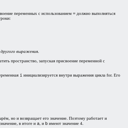
=
исвоение переменных с использованием
должно выполняться
троки:
 другого выражения.
атить пространство, запуская присвоение переменной с
i
переменная
инициализируется внутри выражения цикла for. Его
рём, но и возвращает его значение. Поэтому работает и
a
b
значение, в итоге и
, и
имеют значение 4.