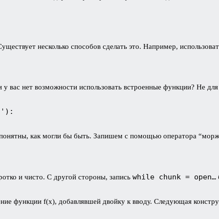
 Существует несколько способов сделать это. Например, использов
ли у вас нет возможности использовать встроенные функции? Не дл
'):

 понятны, как могли бы быть. Запишем с помощью оператора “морж
while chunk = open…
ротко и чисто. С другой стороны, запись
ние функции f(x), добавлявшей двойку к вводу. Следующая констр