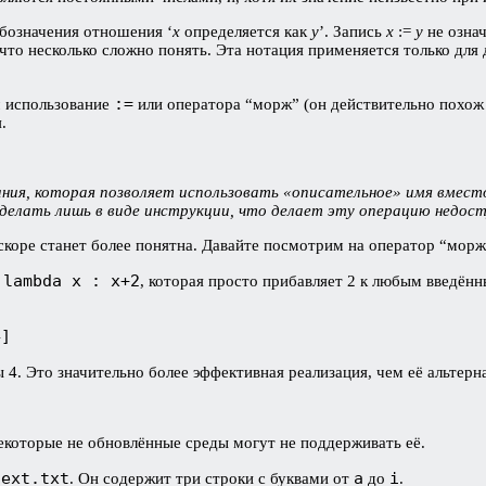
обозначения отношения ‘
x
определяется как
y
’. Запись
x
:=
y
не означ
что несколько сложно понять. Эта нотация применяется только дл
:=
м использование
или оператора “морж” (он действительно похож
.
ния, которая позволяет использовать «описательное» имя вмест
делать лишь в виде инструкции, что делает эту операцию недост
скоре станет более понятна. Давайте посмотрим на оператор “морж
 lambda x : x+2
, которая просто прибавляет 2 к любым введён
4]
ны 4. Это значительно более эффективная реализация, чем её альте
некоторые не обновлённые среды могут не поддерживать её.
text.txt
a
i
. Он содержит три строки с буквами от
до
.