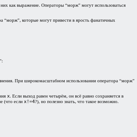
и них как выражение. Операторы “морж” могут использоваться
ра “морж”, которые могут привести в ярость фанатичных
”:
олнения. При широкомасштабном использовании оператора “морж”
x
ения
. Если выход равен четырём, он всё равно сохраняется в
x!=4
е (что если
?), но полезно знать, что такое возможно.