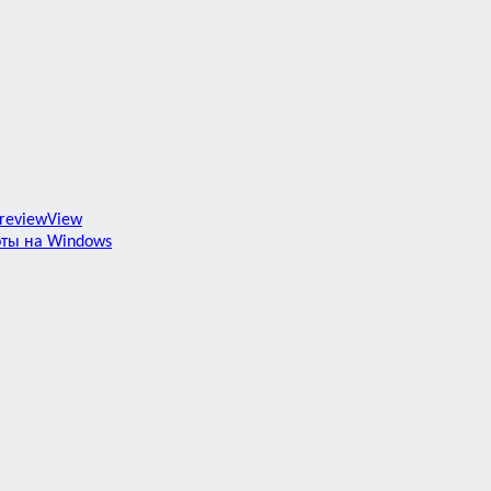
reviewView
оты на Windows