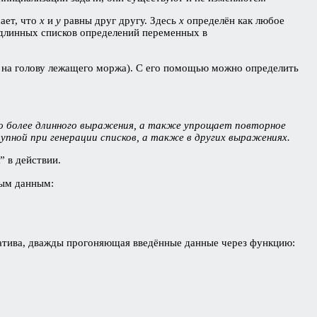
ает, что
x
и
y
равны друг другу. Здесь
x
определён как любое
я длинных списков определений переменных в
 на голову лежащего моржа). С его помощью можно определить
о более длинного выражения, а также упрощает повторное
упной при генерации списков, а также в других выражениях.
” в действии.
ным данным:
рнатива, дважды прогоняющая введённые данные через функцию: