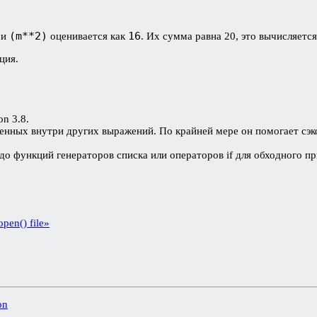
(m**2)
16
и
оценивается как
. Их сумма равна 20, это вычисляетс
ция.
on 3.8.
енных внутри других выражений. По крайней мере он помогает сэко
о функций генераторов списка или операторов if для обходного п
pen() file»
on