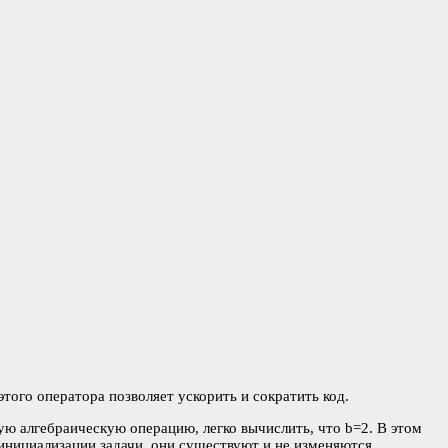
этого оператора позволяет ускорить и сократить код.
тую алгебраическую операцию, легко вычислить, что b=2. В этом
 инициализации задачи, они существуют и не изменяются.