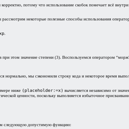
 корректно, потому что использование скобок помечает всё внутр
мы рассмотрим некоторые полезные способы использования операто
xp
.
в при этом значение степени (3). Воспользуемся оператором “морж
тся нормально, мы сэкономили строку кода и некоторое время вып
(placeholder:=x)
римере ниже
вычисляется независимо от знач
тической ценности, поскольку выполняется избыточное присваивани
трим следующую допустимую функцию: