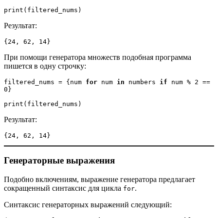
print(filtered_nums)
Результат:
{24, 62, 14}
При помощи генератора множеств подобная программа
пишется в одну строчку:
filtered_nums = {num 
for
 num 
in
 numbers 
if
 num % 2 == 
0}

print(filtered_nums)
Результат:
{24, 62, 14}
Генераторные выражения
Подобно включениям, выражение генератора предлагает
сокращенный синтаксис для цикла
.
for
Синтаксис генераторных выражений следующий: