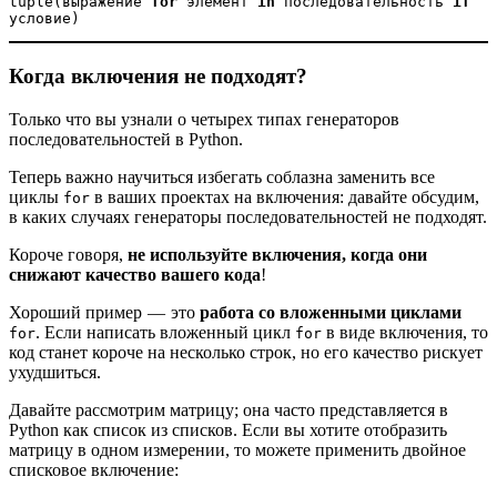
tuple(выражение 
for
 элемент
 in
 последовательность 
if
условие)
Когда включения не подходят?
Только что вы узнали о четырех типах генераторов
последовательностей в Python.
Теперь важно научиться избегать соблазна заменить все
циклы
в ваших проектах на включения: давайте обсудим,
for
в каких случаях генераторы последовательностей не подходят.
Короче говоря,
не используйте включения, когда они
снижают качество вашего кода
!
Хороший пример — это
работа со вложенными циклами
. Если написать вложенный цикл
в виде включения, то
for
for
код станет короче на несколько строк, но его качество рискует
ухудшиться.
Давайте рассмотрим матрицу; она часто представляется в
Python как список из списков. Если вы хотите отобразить
матрицу в одном измерении, то можете применить двойное
списковое включение: