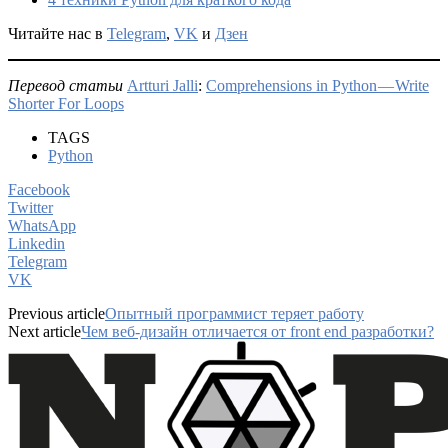
Читайте нас в
Telegram
,
VK
и
Дзен
Перевод статьи
Artturi Jalli
:
Comprehensions in Python — Write
Shorter For Loops
TAGS
Python
Facebook
Twitter
WhatsApp
Linkedin
Telegram
VK
Previous article
Опытный программист теряет работу
Next article
Чем веб-дизайн отличается от front end разработки?