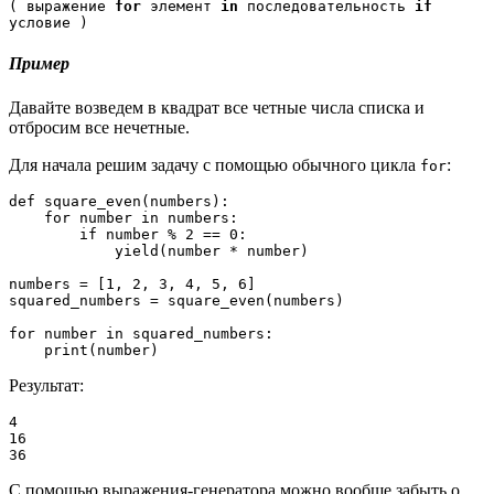
( выражение 
for
 элемент 
in
 последовательность 
if
условие )
Пример
Давайте возведем в квадрат все четные числа списка и
отбросим все нечетные.
Для начала решим задачу с помощью обычного цикла
:
for
def square_even(numbers):

    for number in numbers:

        if number % 2 == 0:

            yield(number * number)

numbers = [1, 2, 3, 4, 5, 6]

squared_numbers = square_even(numbers)

for number in squared_numbers:

    print(number)
Результат:
4
16
36
С помощью выражения-генератора можно вообще забыть о