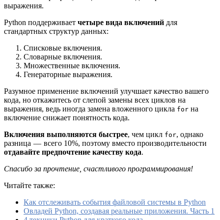
выражения.
Python поддерживает
четыре вида включений
для
стандартных структур данных:
Списковые включения.
Словарные включения.
Множественные включения.
Генераторные выражения.
Разумное применение включений улучшает качество вашего
кода, но откажитесь от слепой замены всех циклов на
выражения, ведь иногда замена вложенного цикла
на
for
включение снижает понятность кода.
Включения выполняются быстрее
, чем цикл
, однако
for
разница — всего 10%, поэтому вместо производительности
отдавайте предпочтение качеству кода
.
Спасибо за прочтение, счастливого программирования!
Читайте также:
Как отслеживать события файловой системы в Python
Овладей Python, создавая реальные приложения. Часть 1
4 техники Python для краткого кода