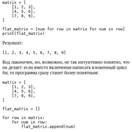
matrix = [

    [1, 2, 3],

    [4, 5, 6],

    [7, 8, 9],

]

flat_matrix = [num for row in matrix for num in row]

print(flat_matrix)
Результат:
[1, 2, 3, 4, 5, 6, 7, 8, 9]
Код лаконичен, но, возможно, не так интуитивно понятно, что
он делает: если вместо включения написать вложенный цикл
for, то программа сразу станет более понятным:
matrix = [

    [1, 2, 3],

    [4, 5, 6],

    [7, 8, 9],

]

flat_matrix = []

for row in matrix:

    for num in row:

        flat_matrix.append(num)
