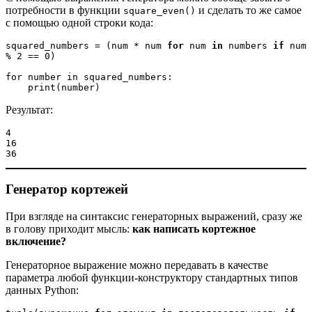
потребности в функции
и сделать то же самое
square_even()
с помощью одной строки кода:
squared_numbers = (num * num 
for
 num 
in
 numbers 
if
 num 
% 2 == 0)

for number in squared_numbers: 

    print(number)
Результат:
4
16
36
Генератор кортежей
При взгляде на синтаксис генераторных выражений, сразу же
в голову приходит мысль:
как написать кортежное
включение?
Генераторное выражение можно передавать в качестве
параметра любой функции-конструктору стандартных типов
данных Python: