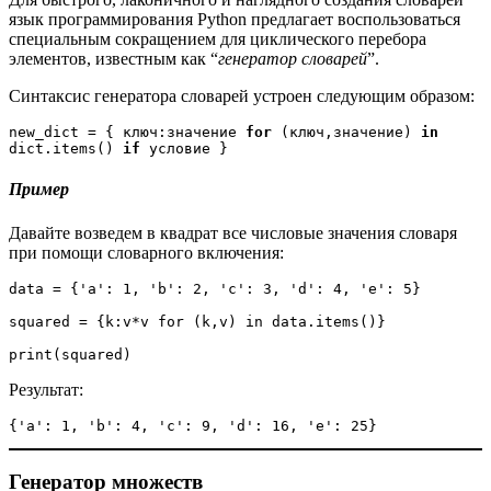
язык программирования Python предлагает воспользоваться
специальным сокращением для циклического перебора
элементов, известным как “
генератор словарей
”.
Синтаксис генератора словарей устроен следующим образом:
new_dict = { ключ:значение 
for
 (ключ,значение) 
in
dict.items() 
if
 условие
}
Пример
Давайте возведем в квадрат все числовые значения словаря
при помощи словарного включения:
data = {'a': 1, 'b': 2, 'c': 3, 'd': 4, 'e': 5}

squared = {k:v*v for (k,v) in data.items()}

print(squared)
Результат:
{'a': 1, 'b': 4, 'c': 9, 'd': 16, 'e': 25}
Генератор множеств