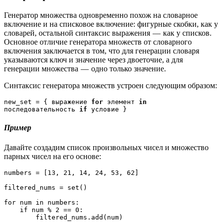
Генератор множества одновременно похож на словарное
включение и на списковое включение: фигурные скобки, как у
словарей, остальной синтаксис выражения — как у списков.
Основное отличие генератора множеств от словарного
включения заключается в том, что для генерации словаря
указываются ключ и значение через двоеточие, а для
генерации множества — одно только значение.
Синтаксис генератора множеств устроен следующим образом:
new_set = { выражение 
for
 элемент
 in
последовательность
 if
 условие }
Пример
Давайте создадим список произвольных чисел и множество
парных чисел на его основе:
numbers = [13, 21, 14, 24, 53, 62] 

filtered_nums = set() 

for num in numbers: 

    if num % 2 == 0: 

        filtered_nums.add(num) 
