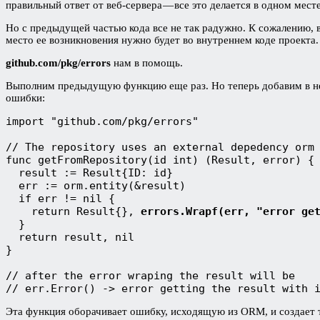
правильный ответ от веб-сервера — все это делается в одном месте
Но с предыдущей частью кода все не так радужно. К сожалению, 
место ее возникновения нужно будет во внутреннем коде проекта.
github.com/pkg/errors
нам в помощь.
Выполним предыдущую функцию еще раз. Но теперь добавим в нее 
ошибки:
import "github.com/pkg/errors"

// The repository uses an external depedency orm

func getFromRepository(id int) (Result, error) {

  result := Result{ID: id}

  err := orm.entity(&result)

  if err != nil {

    return Result{}, 
errors.Wrapf(err, "error ge
  }

  return result, nil 

}

// after the error wraping the result will be 

// err.Error() -> error getting the result with 
Эта функция оборачивает ошибку, исходящую из ORM, и создает т