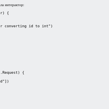
ла интерактор:
r) {

r converting id to int")

.Request) {

d"])
