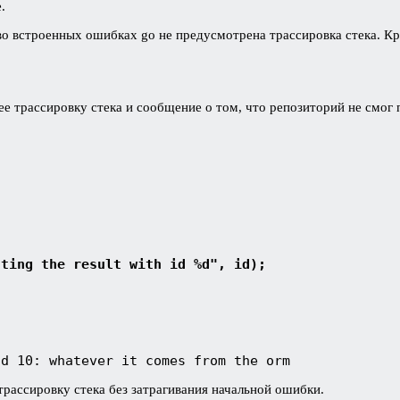
.
во встроенных ошибках go не предусмотрена трассировка стека. Кр
трассировку стека и сообщение о том, что репозиторий не смог п
tting the result with id %d", id);
id 10: whatever it comes from the orm
рассировку стека без затрагивания начальной ошибки.