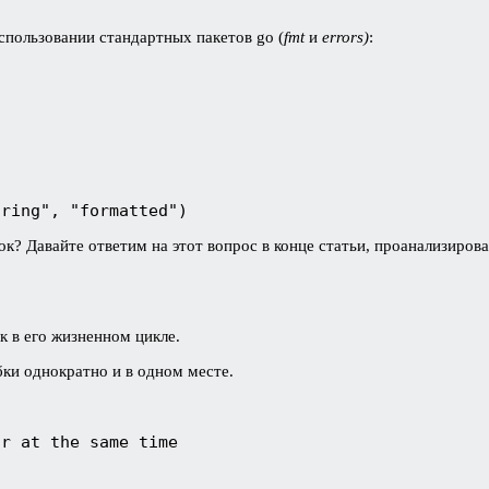
спользовании стандартных пакетов go (
fmt
и
errors)
:
tring", "formatted")
? Давайте ответим на этот вопрос в конце статьи, проанализиров
к в его жизненном цикле.
бки однократно и в одном месте.
r at the same time
