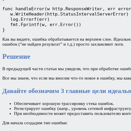
func handleError(w http.ResponseWriter, err error
   w.WriteHeader(http.StatusIntervalServerError)

   log.Errorf(err)

   fmt.Fprintf(w, err.Error())

}
Как вы видите, ошибка обрабатывается на верхнем слое. Идеально
ошибок (“не найден результат” и т.д.) просто захламляют логи.
Решение
В предыдущей части статьи мы увидели, что при обработке ошибо
Все мы знаем, что если мы вносим что-то новое в ошибку, мы как
Давайте обозначим 3 главные цели идеаль
Обеспечивает хорошую трассировку стека ошибок.
Регистрирует ошибку (напр., уровень сетевой инфраструкту
При необходимости может предоставить пользователю конт
Для начала создадим тип ошибки: