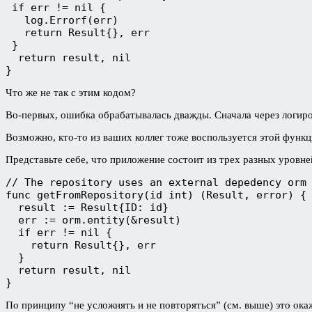
 if err != nil {

   log.Errorf(err)

   return Result{}, err

 }

  return result, nil

}
Что же не так с этим кодом?
Во-первых, ошибка обрабатывалась дважды. Сначала через логиро
Возможно, кто-то из ваших коллег тоже воспользуется этой функц
Представьте себе, что приложение состоит из трех разных уровне
// The repository uses an external depedency orm

func getFromRepository(id int) (Result, error) {

  result := Result{ID: id}

  err := orm.entity(&result)

  if err != nil {

    return Result{}, err

  }

  return result, nil 

}
По принципу “не усложнять и не повторяться” (см. выше) это ок