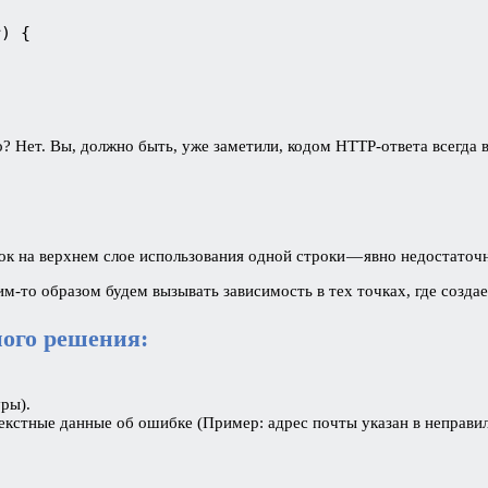
) { 

? Нет. Вы, должно быть, уже заметили, кодом HTTP-ответа всегда 
к на верхнем слое использования одной строки — явно недостаточ
им-то образом будем вызывать зависимость в тех точках, где созда
ного решения:
ры).
екстные данные об ошибке (Пример: адрес почты указан в неправи