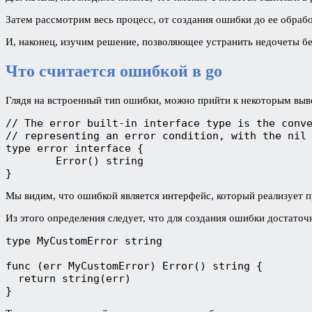
Затем рассмотрим весь процесс, от создания ошибки до ее обраб
И, наконец, изучим решение, позволяющее устранить недочеты бе
Что считается ошибкой в go
Глядя на встроенный тип ошибки, можно прийти к некоторым выв
// The error built-in interface type is the conve
// representing an error condition, with the nil 
type error interface {

	Error() string

}
Мы видим, что ошибкой является интерфейс, который реализует п
Из этого определения следует, что для создания ошибки достато
type MyCustomError string

func (err MyCustomError) Error() string {

  return string(err)

}