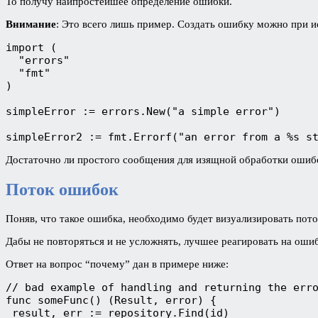
То получу наипростейшее определение ошибки.
Внимание
: Это всего лишь пример. Создать ошибку можно при и
import (

  "errors"

  "fmt"

)

simpleError := errors.New("a simple error")

simpleError2 := fmt.Errorf("an error from a %s s
Достаточно ли простого сообщения для изящной обработки ошибок
Поток ошибок
Поняв, что такое ошибка, необходимо будет визуализировать пото
Дабы не повторяться и не усложнять, лучшее реагировать на оши
Ответ на вопрос “почему” дан в примере ниже:
// bad example of handling and returning the erro
func someFunc() (Result, error) {

 result, err := repository.Find(id)
