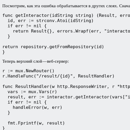
Посмотрим, как эта ошибка обрабатывается в других слоях. Снача
func getInteractor(idString string) (Result, erro
  id, err := strconv.Atoi(idString)

  if err != nil {

    return Result{}, errors.Wrapf(err, "interacto
  }

return repository.getFromRepository(id) 

}
Теперь верхний слой — веб-сервер:
r := mux.NewRouter()

r.HandleFunc("/result/{id}", ResultHandler)

func ResultHandler(w http.ResponseWriter, r *http
  vars := mux.Vars(r)

  result, err := interactor.getInteractor(vars["i
  if err != nil { 

    handleError(w, err) 

  }

  fmt.Fprintf(w, result)

}
