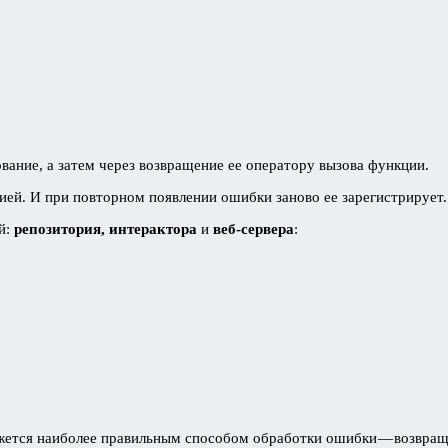
вание, а затем через возвращение ее оператору вызова функции.
ией. И при повторном появлении ошибки заново ее зарегистрирует.
й:
репозитория, интерактора
и
веб-сервера
:
ажется наиболее правильным способом обработки ошибки — возвраще