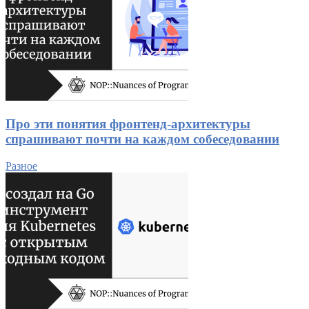
Про эти понятия фронтенд-архитектуры
спрашивают почти на каждом собеседовании
Разное