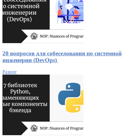
20 вопросов для собеседования по системной
инженерии (DevOps)
Разное