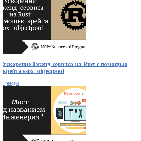
Ускорение бэкенд-сервиса на Rust с помощью
крейта esox_objectpool
Тренды