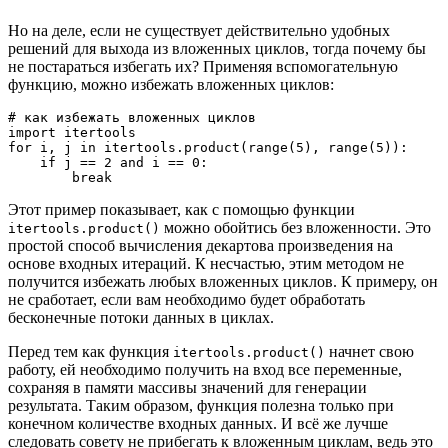
Но на деле, если не существует действительно удобных
решений для выхода из вложенных циклов, тогда почему бы
не постараться избегать их? Применяя вспомогательную
функцию, можно избежать вложенных циклов:
# как избежать вложенных циклов
import itertools
for i, j in itertools.product(range(5), range(5)):
    if j == 2 and i == 0:
        break
Этот пример показывает, как с помощью функции
можно обойтись без вложенности. Это
itertools.product()
простой способ вычисления декартова произведения на
основе входных итераций. К несчастью, этим методом не
получится избежать любых вложенных циклов. К примеру, он
не сработает, если вам необходимо будет обработать
бесконечные потоки данных в циклах.
Перед тем как функция
начнет свою
itertools.product()
работу, ей необходимо получить на вход все переменные,
сохраняя в памяти массивы значений для генерации
результата. Таким образом, функция полезна только при
конечном количестве входных данных. И всё же лучше
следовать совету не прибегать к вложенным циклам, ведь это