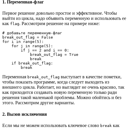
1. Переменная-флаг
Первое решение довольно простое и эффективное. Чтобы
выйти из цикла, надо объявить переменную и использовать ее
как
. Рассмотрим решение на примере ниже:
flag
# добавьте переменную-флаг
break_out_flag = False
for i in range(5):
    for j in range(5):
        if j == 2 and i == 0:
            break_out_flag = True
            break
    if break_out_flag:
        break
Переменная
выступает в качестве пометки,
break_out_flag
чтобы показать программе, когда следует выходить из
внешнего цикла. Работает, но выглядит не очень красиво, так
как приходится создавать новую переменную только ради
решения такой маленькой проблемы. Можно обойтись и без
этого. Рассмотрим другие варианты.
2. Вызов исключения
Если мы не можем использовать ключевое слово
как
break