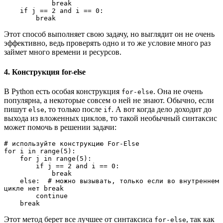
            break
    if j == 2 and i == 0:
        break
Этот способ выполняет свою задачу, но выглядит он не очень
эффективно, ведь проверять одно и то же условие много раз
займет много времени и ресурсов.
4. Конструкция for-else
В Python есть особая конструкция
. Она не очень
for-else
популярна, а некоторые совсем о ней не знают. Обычно, если
пишут
, то только после
. А вот когда дело доходит до
else
if
выхода из вложенных циклов, то такой необычный синтаксис
может помочь в решении задачи:
# используйте конструкцию For-Else
for i in range(5):
    for j in range(5):
        if j == 2 and i == 0:
            break
    else:  # можно вызывать, только если во внутреннем 
цикле нет break
        continue
    break
Этот метод берет все лучшее от синтаксиса
, так как
for-else