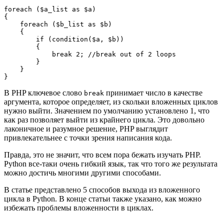
foreach ($a_list as $a)
{
    foreach ($b_list as $b)
    {
        if (condition($a, $b))
        {
            break 2; //break out of 2 loops
        }
    }
}
В PHP ключевое слово
принимает число в качестве
break
аргумента, которое определяет, из скольки вложенных циклов
нужно выйти. Значением по умолчанию установлено 1, что
как раз позволяет выйти из крайнего цикла. Это довольно
лаконичное и разумное решение, PHP выглядит
привлекательнее с точки зрения написания кода.
Правда, это не значит, что всем пора бежать изучать PHP.
Python все-таки очень гибкий язык, так что того же результата
можно достичь многими другими способами.
В статье представлено 5 способов выхода из вложенного
цикла в Python. В конце статьи также указано, как можно
избежать проблемы вложенности в циклах.