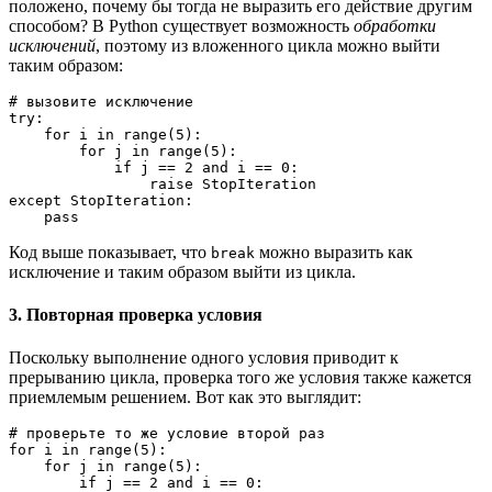
положено, почему бы тогда не выразить его действие другим
способом? В Python существует возможность
обработки
исключений
, поэтому из вложенного цикла можно выйти
таким образом:
# вызовите исключение
try:
    for i in range(5):
        for j in range(5):
            if j == 2 and i == 0:
                raise StopIteration
except StopIteration:
    pass
Код выше показывает, что
можно выразить как
break
исключение и таким образом выйти из цикла.
3. Повторная проверка условия
Поскольку выполнение одного условия приводит к
прерыванию цикла, проверка того же условия также кажется
приемлемым решением. Вот как это выглядит:
# проверьте то же условие второй раз
for i in range(5):
    for j in range(5):
        if j == 2 and i == 0: