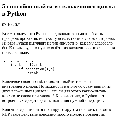
5 способов выйти из вложенного цикла
в Python
03.10.2021
Все мы знаем, что Python — довольно элегантный язык
программирования, но, увы, у всех есть свои слабые стороны.
Иногда Python выглядит не так аккуратно, как ему следовало
бы. К примеру, нам нужно выйти из вложенного цикла как на
примере ниже:
for a in list_a:
    for b in list_b:
        if condition(a,b):
            break
Ключевое слово
позволяет выйти только из
break
внутреннего цикла. Но можно ли напрямую сразу выйти из
двух вложенных циклов? Есть ли для этого какие-нибудь
ключевые слова или уловки? К сожалению, в Python нет
встроенных средств для выполнения нужной операции.
Конечно, сравнивать языки друг с другом не стоит, но вот в
PHP такое действие довольно просто можно провернуть: