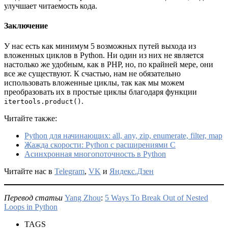
улучшает читаемость кода.
Заключение
У нас есть как минимум 5 возможных путей выхода из
вложенных циклов в Python. Ни один из них не является
настолько же удобным, как в PHP, но, по крайней мере, они
все же существуют. К счастью, нам не обязательно
использовать вложенные циклы, так как мы можем
преобразовать их в простые циклы благодаря функции
.
itertools.product()
Читайте также:
Python для начинающих: all, any, zip, enumerate, filter, map
Жажда скорости: Python с расширениями С
Асинхронная многопоточность в Python
Читайте нас в
Telegram
,
VK
и
Яндекс.Дзен
Перевод статьи
Yang Zhou
:
5 Ways To Break Out of Nested
Loops in Python
TAGS