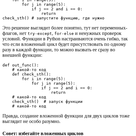
        for j in range(5):
            if j == 2 and i == 0:
                return
check_sth() # запустите функцию, где нужно
Это решение выглядит более понятно, тут нет переменных-
флагов, нет
,
и ненужных проверок
try-except
for-else
условий. Функции в Python настраиваются очень гибко, так
что если вложенный цикл будет присутствовать по одному
разу в каждой функции, то можно вызвать ее сразу во
внешней функции:
def out_func():
    # какой-то код
    def check_sth():
        for i in range(5):
            for j in range(5):
                if j == 2 and i == 0:
                    return
    # какой-то код
    check_sth()  # запуск функции
    # какой-то код
Правда, создание вложенной функции для двух циклов тоже
выглядит не особо разумно.
Cовет: избегайте вложенных циклов