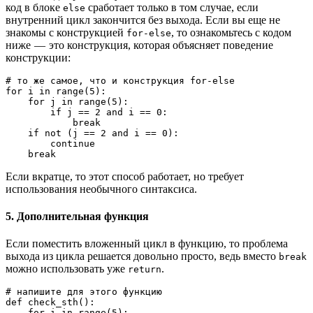
код в блоке
сработает только в том случае, если
else
внутренний цикл закончится без выхода. Если вы еще не
знакомы с конструкцией
, то ознакомьтесь с кодом
for-else
ниже — это конструкция, которая объясняет поведение
конструкции:
# то же самое, что и конструкция for-else
for i in range(5):
    for j in range(5):
        if j == 2 and i == 0:
            break
    if not (j == 2 and i == 0):
        continue
    break
Если вкратце, то этот способ работает, но требует
использования необычного синтаксиса.
5. Дополнительная функция
Если поместить вложенный цикл в функцию, то проблема
выхода из цикла решается довольно просто, ведь вместо
break
можно использовать уже
.
return
# напишите для этого функцию
def check_sth():
    for i in range(5):