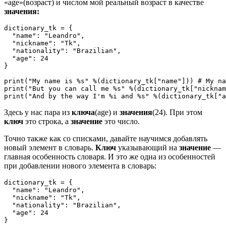
«age»(возраст) и числом мой реальный возраст в качестве
значения:
dictionary_tk = {

  "name": "Leandro",

  "nickname": "Tk",

  "nationality": "Brazilian",

  "age": 24

}

print("My name is %s" %(dictionary_tk["name"])) # My na
print("But you can call me %s" %(dictionary_tk["nicknam
Здесь у нас пара из
ключа
(age) и
значения
(24). При этом
ключ
это строка, а
значение
это число.
Точно также как со списками, давайте научимся добавлять
новый элемент в словарь.
Ключ
указывающий на
значение
—
главная особенность словаря. И это же одна из особенностей
при добавлении нового элемента в словарь:
dictionary_tk = {

  "name": "Leandro",

  "nickname": "Tk",

  "nationality": "Brazilian",

  "age": 24

}
