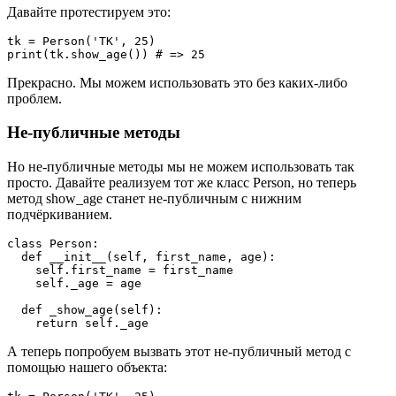
Давайте протестируем это:
tk = Person('TK', 25)   

Прекрасно. Мы можем использовать это без каких-либо
проблем.
Не-публичные методы
Но не-публичные методы мы не можем использовать так
просто. Давайте реализуем тот же класс Person, но теперь
метод show_age станет не-публичным с нижним
подчёркиванием.
class Person:    

  def __init__(self, first_name, age):    

    self.first_name = first_name    

    self._age = age

  def _show_age(self):    

А теперь попробуем вызвать этот не-публичный метод с
помощью нашего объекта: