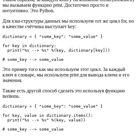
мы вызываем функцию print. Достаточно просто и
интуитивно. Это Python.
Для хэш-структуры данных мы используем тот же цикл for, но
в качестве счётчика выступает key:
dictionary = { "some_key": "some_value" }

for key in dictionary:

  print("%s --> %s" %(key, dictionary[key]))

Это пример того как мы используем этот цикл. За каждый
ключ в словаре, мы используем print для вывода ключа и его
значения.
Также есть другой способ сделать это используя функцию
iteritems.
dictionary = { "some_key": "some_value" }

for key, value in dictionary.items():

  print("%s --> %s" %(key, value))
