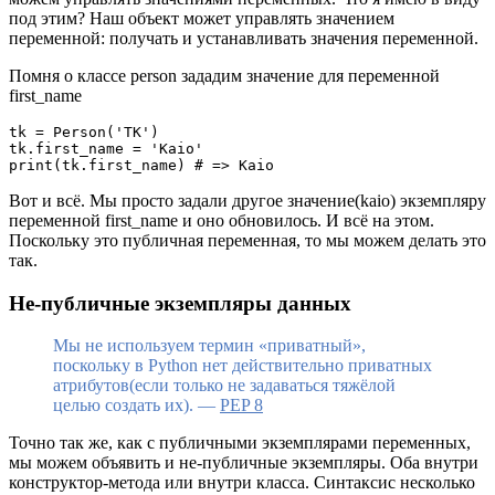
под этим? Наш объект может управлять значением
переменной: получать и устанавливать значения переменной.
Помня о классе person зададим значение для переменной
first_name
tk = Person('TK')   

tk.first_name = 'Kaio'   

Вот и всё. Мы просто задали другое значение(kaio) экземпляру
переменной first_name и оно обновилось. И всё на этом.
Поскольку это публичная переменная, то мы можем делать это
так.
Не-публичные экземпляры данных
Мы не используем термин «приватный»,
поскольку в Python нет действительно приватных
атрибутов(если только не задаваться тяжёлой
целью создать их). —
PEP 8
Точно так же, как с публичными экземплярами переменных,
мы можем объявить и не-публичные экземпляры. Оба внутри
конструктор-метода или внутри класса. Синтаксис несколько