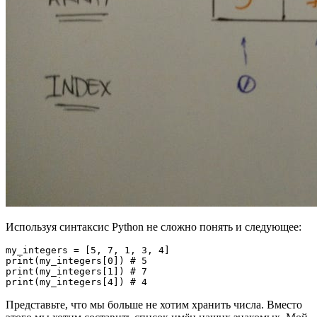
Используя синтаксис Python не сложно понять и следующее:
my_integers = [5, 7, 1, 3, 4]

print(my_integers[0]) # 5

print(my_integers[1]) # 7

Представьте, что мы больше не хотим хранить числа. Вместо