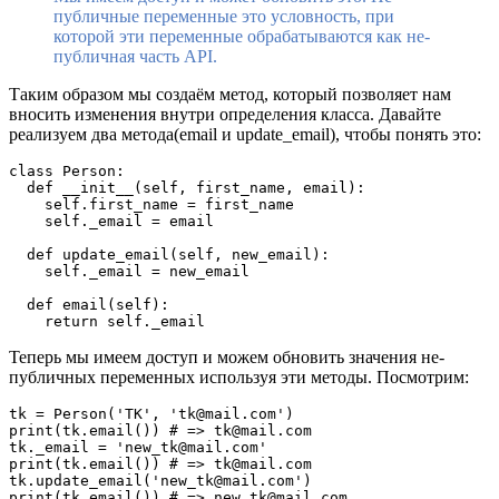
публичные переменные это условность, при
которой эти переменные обрабатываются как не-
публичная часть API.
Таким образом мы создаём метод, который позволяет нам
вносить изменения внутри определения класса. Давайте
реализуем два метода(email и update_email), чтобы понять это:
class Person:    

  def __init__(self, first_name, email):    

    self.first_name = first_name    

    self._email = email

  def update_email(self, new_email):    

    self._email = new_email

  def email(self):    

Теперь мы имеем доступ и можем обновить значения не-
публичных переменных используя эти методы. Посмотрим:
tk = Person('TK', 'tk@mail.com')   

print(tk.email()) # => tk@mail.com   

tk._email = 'new_tk@mail.com'   

print(tk.email()) # => tk@mail.com   

tk.update_email('new_tk@mail.com')   
