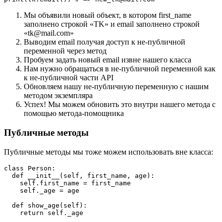
Мы объявили новый объект, в котором first_name
заполнено строкой «TK» и email заполнено строкой
«tk@mail.com»
Выводим email получая доступ к не-публичной
переменной через метод
Пробуем задать новый email извне нашего класса
Нам нужно обращаться в не-публичной переменной как
к не-публичной части API
Обновляем нашу не-публичную переменную с нашим
методом экземпляра
Успех! Мы можем обновить это внутри нашего метода с
помощью метода-помощника
Публичные методы
Публичные методы мы тоже можем использовать вне класса:
class Person:    

  def __init__(self, first_name, age):    

    self.first_name = first_name    

    self._age = age

  def show_age(self):    
