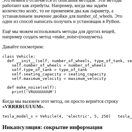
Это немного отличается от описания методов. Эти методы
работают как атрибуты. Например, когда мы задаём
количество колёс, то не применяем два как параметр, а
устанавливаем значение двойки для number_of_wheels. Это
один из способ написать получать и установщик в Python.
Ещё мы можем использовать методы для других вещей,
например создать метод «make_noise»(пошуметь).
Давайте посмотрим:
class Vehicle:

  def __init__(self, number_of_wheels, type_of_tank, se
    self.number_of_wheels = number_of_wheels   

    self.type_of_tank = type_of_tank    

    self.seating_capacity = seating_capacity    

    self.maximum_velocity = maximum_velocity

  def make_noise(self):    

Когда мы вызовем этот метод, он просто вернётся строку
«VRRRRUUUUM»
.
Инкапсуляция: сокрытие информации