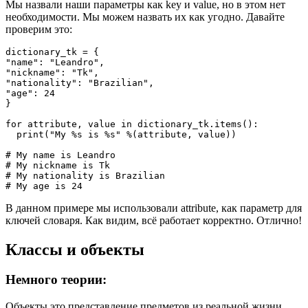
Мы назвали наши параметры как key и value, но в этом нет
необходимости. Мы можем назвать их как угодно. Давайте
проверим это:
dictionary_tk = {

"name": "Leandro",

"nickname": "Tk",

"nationality": "Brazilian",

"age": 24

}

for attribute, value in dictionary_tk.items():

  print("My %s is %s" %(attribute, value))

# My name is Leandro

# My nickname is Tk

# My nationality is Brazilian

В данном примере мы использовали attribute, как параметр для
ключей словаря. Как видим, всё работает корректно. Отлично!
Классы и объекты
Немного теории:
Объекты это представление предметов из реальной жизни,