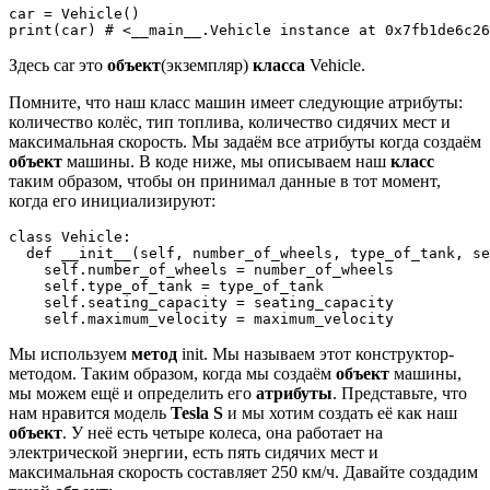
car = Vehicle()

Здесь car это
объект
(экземпляр)
класса
Vehicle.
Помните, что наш класс машин имеет следующие атрибуты:
количество колёс, тип топлива, количество сидячих мест и
максимальная скорость. Мы задаём все атрибуты когда создаём
объект
машины. В коде ниже, мы описываем наш
класс
таким образом, чтобы он принимал данные в тот момент,
когда его инициализируют:
class Vehicle:

  def __init__(self, number_of_wheels, type_of_tank, se
    self.number_of_wheels = number_of_wheels

    self.type_of_tank = type_of_tank

    self.seating_capacity = seating_capacity

Мы используем
метод
init. Мы называем этот конструктор-
методом. Таким образом, когда мы создаём
объект
машины,
мы можем ещё и определить его
атрибуты
. Представьте, что
нам нравится модель
Tesla S
и мы хотим создать её как наш
объект
. У неё есть четыре колеса, она работает на
электрической энергии, есть пять сидячих мест и
максимальная скорость составляет 250 км/ч. Давайте создадим