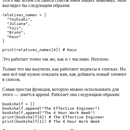
этого мы хотим составить список имён наших знакомых. Мой
выглядел бы следующим образом:
relatives_names = [

  "Toshiaki",

  "Juliana",

  "Yuji",

  "Bruno",

  "Kaio"

]

Это работает точно так же, как и с числами. Неплохо.
Только что мы выучили, как работают индексы в списках. Но
мне всё ещё нужно показать вам, как добавить новый элемент
в список.
Самая простая функция, которую можно использовать для
этого — зовётся append. Работает она следующим образом:
bookshelf = []

bookshelf.append("The Effective Engineer")

bookshelf.append("The 4 Hour Work Week")

print(bookshelf[0]) # The Effective Engineer
