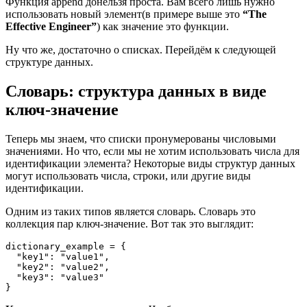
Функция append донельзя проста. Вам всего лишь нужно
использовать новый элемент(в примере выше это
“The
Effective Engineer”
) как значение это функции.
Ну что же, достаточно о списках. Перейдём к следующей
структуре данных.
Словарь: структура данных в виде
ключ-значение
Теперь мы знаем, что списки пронумерованы числовыми
значениями. Но что, если мы не хотим использовать числа для
идентификации элемента? Некоторые виды структур данных
могут использовать числа, строки, или другие виды
идентификации.
Одним из таких типов является словарь. Словарь это
коллекция пар ключ-значение. Вот так это выглядит:
dictionary_example = {

  "key1": "value1",

  "key2": "value2",

  "key3": "value3"
