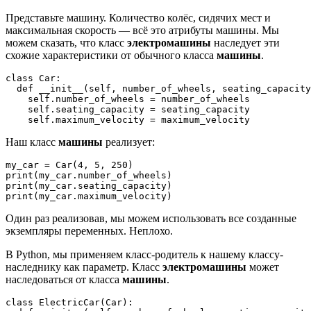
Представьте машину. Количество колёс, сидячих мест и
максимальная скорость — всё это атрибуты машины. Мы
можем сказать, что класс
электромашины
наследует эти
схожие характеристики от обычного класса
машины
.
class Car:    

  def __init__(self, number_of_wheels, seating_capacity
    self.number_of_wheels = number_of_wheels    

    self.seating_capacity = seating_capacity    

Наш класс
машины
реализует:
my_car = Car(4, 5, 250)   

print(my_car.number_of_wheels)   

print(my_car.seating_capacity)   

Один раз реализовав, мы можем использовать все созданные
экземпляры переменных. Неплохо.
В Python, мы применяем класс-родитель к нашему классу-
наследнику как параметр. Класс
электромашины
может
наследоваться от класса
машины
.
class ElectricCar(Car):    
