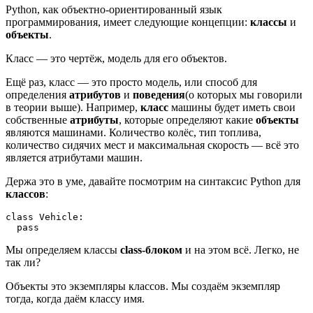
Python, как объектно-ориентированный язык
программирования, имеет следующие концепции:
классы
и
объекты
.
Класс — это чертёж, модель для его объектов.
Ещё раз, класс — это просто модель, или способ для
определения
атрибутов
и
поведения
(о которых мы говорили
в теории выше). Например,
класс
машины будет иметь свои
собственные
атрибуты
, которые определяют какие
объекты
являются машинами. Количество колёс, тип топлива,
количество сидячих мест и максимальная скорость — всё это
является атрибутами машин.
Держа это в уме, давайте посмотрим на синтаксис Python для
классов
:
class Vehicle:

Мы определяем классы
class-блоком
и на этом всё. Легко, не
так ли?
Объекты это экземпляры классов. Мы создаём экземпляр
тогда, когда даём классу имя.