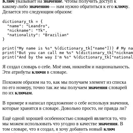
Ключ
указывает на
значение
. Чтобы получить доступ к
какому-либо
значению
— нам нужно обратиться к его
ключу
.
Делается это следующим образом:
dictionary_tk = {

  "name": "Leandro",

  "nickname": "Tk",

  "nationality": "Brazilian"

}

print("My name is %s" %(dictionary_tk["name"])) # My na
print("But you can call me %s" %(dictionary_tk["nicknam
Я создал словарь о себе. Моё имя, никнейм и национальность.
Эти атрибуты
ключи
в словаре.
Похожим образом на то, как мы получаем элемент из списка
по его номеру, точно так же мы получаем
значения
словарей
по их
ключам
.
В примере я написал предложение о себе используя значения,
которые хранятся в словаре. Довольно просто, не правда ли?
Ещё одной хорошей особенностью словарей является то, что
мы можем использовать что угодно в качестве
значения
. В
том словаре, что я создал, я хочу добавить новый
ключ