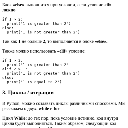
Блок
«else»
выполнится при условии, если условие
«if»
ложно
.
if 1 > 2:

  print("1 is greater than 2")

else:

Так как
1
не больше
2
, то выполняется в блоке
«else».
Также можно использовать
«elif»
условие:
if 1 > 2:

  print("1 is greater than 2"

elif 2 > 1:

  print("1 is not greater than 2")

else:

3. Циклы / итерации
В Python, можно создавать циклы различными способами. Мы
расскажем о двух:
while
и
for
.
Цикл
While:
до тех пор, пока условие истинно, код внутри
цикла будет выполняться. Таким образом, следующий код