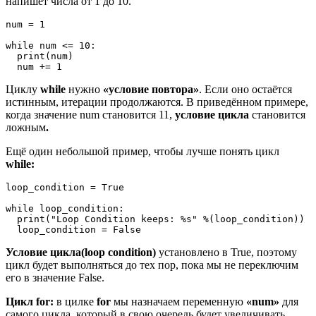
напишет числа от 1 до 10.
num = 1

while num <= 10:

  print(num)

Циклу
while
нужно
«условие повтора»
. Если оно остаётся
истинным, итерации продолжаются. В приведённом примере,
когда значение num становится 11,
условие цикла
становится
ложным
.
Ещё один небольшой пример, чтобы лучше понять цикл
while:
loop_condition = True

while loop_condition:

  print("Loop Condition keeps: %s" %(loop_condition))

Условие цикла(loop condition)
установлено в True, поэтому
цикл будет выполняться до тех пор, пока мы не переключим
его в значение False.
Цикл for:
в цилке
for
мы назначаем переменную
«num»
для
самого цикла, который в свою очередь будет увеличивать