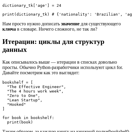
dictionary_tk['age'] = 24

Нам просто нужно дописать
значение
для существующего
ключа
в словаре. Ничего сложного, не так ли?
Итерации: циклы для структур
данных
Как описывалось выше — итерации в списках довольно
просты. Обычно Python-разработчики используют цикл for.
Давайте посмотрим как это выглядит:
bookshelf = [

  "The Effective Engineer",

  "The 4 hours work week",

  "Zero to One",

  "Lean Startup",

  "Hooked"

]

for book in bookshelf:

Таким образом, за каждую книгу на книжной полке(bookshelf)