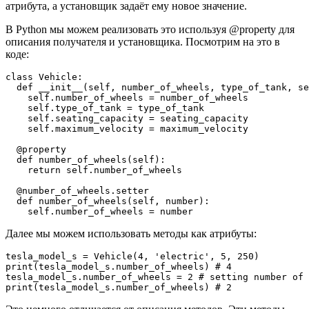
атрибута, а установщик задаёт ему новое значение.
В Python мы можем реализовать это используя @property для
описания получателя и установщика. Посмотрим на это в
коде:
class Vehicle:

  def __init__(self, number_of_wheels, type_of_tank, se
    self.number_of_wheels = number_of_wheels

    self.type_of_tank = type_of_tank

    self.seating_capacity = seating_capacity

    self.maximum_velocity = maximum_velocity

  @property

  def number_of_wheels(self):

    return self.number_of_wheels

  @number_of_wheels.setter 

  def number_of_wheels(self, number):    

Далее мы можем использовать методы как атрибуты:
tesla_model_s = Vehicle(4, 'electric', 5, 250)

print(tesla_model_s.number_of_wheels) # 4

tesla_model_s.number_of_wheels = 2 # setting number of 