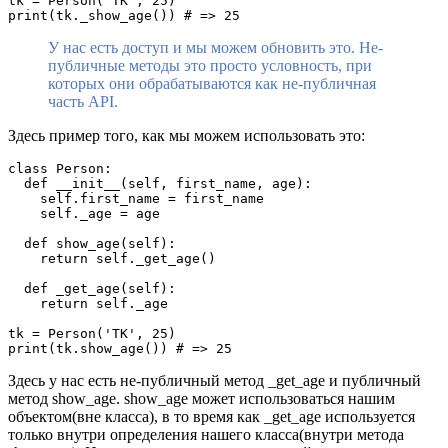
tk = Person('TK', 25)   

У нас есть доступ и мы можем обновить это. Не-
публичные методы это просто условность, при
которых они обрабатываются как не-публичная
часть API.
Здесь пример того, как мы можем использовать это:
class Person:    

  def __init__(self, first_name, age):    

    self.first_name = first_name    

    self._age = age

  def show_age(self):    

    return self._get_age()

  def _get_age(self):    

    return self._age

tk = Person('TK', 25)   

Здесь у нас есть не-публичный метод _get_age и публичный
метод show_age. show_age может использоваться нашим
объектом(вне класса), в то время как _get_age используется
только внутри определения нашего класса(внутри метода