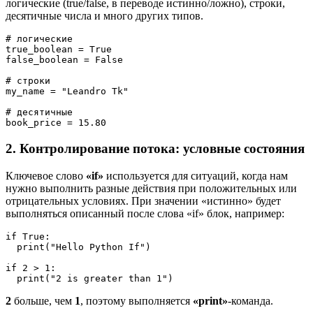
логические (true/false, в переводе истинно/ложно), строки,
десятичные числа и много других типов.
# логические

true_boolean = True

false_boolean = False

# строки

my_name = "Leandro Tk"

# десятичные

2. Контролирование потока: условные состояния
Ключевое слово
«if»
используется для ситуаций, когда нам
нужно выполнить разные действия при положительных или
отрицательных условиях. При значении «истинно» будет
выполняться описанный после слова «if» блок, например:
if True:

  print("Hello Python If")

if 2 > 1:

2
больше, чем
1
, поэтому выполняется
«print»
-команда.