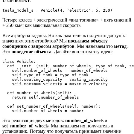
такой
объект
:
Четыре колеса + электрический «вид топлива» + пять сидений
+ 250 км/ч как максимальная скорость.
Все атрибуты заданы. Но как нам теперь получить доступ к
значениям этих атрибутов? Мы
посылаем объекту
сообщению с запросом атрибутов
. Мы называем это
метод
.
Это
поведение объекта
. Давайте воплотим эту идею:
class Vehicle:

  def __init__(self, number_of_wheels, type_of_tank, se
    self.number_of_wheels = number_of_wheels

    self.type_of_tank = type_of_tank

    self.seating_capacity = seating_capacity

    self.maximum_velocity = maximum_velocity

  def number_of_wheels(self):

    return self.number_of_wheels

  def set_number_of_wheels(self, number):

Это реализация двух методов:
number_of_wheels
и
set_number_of_wheels
. Мы называем их получатель и
установщик. Потому что получатель принимает значение