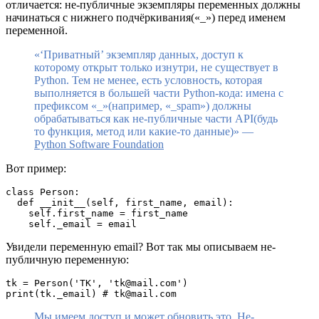
отличается: не-публичные экземпляры переменных должны
начинаться с нижнего подчёркивания(«_») перед именем
переменной.
«‘Приватный’ экземпляр данных, доступ к
которому открыт только изнутри, не существует в
Python. Тем не менее, есть условность, которая
выполняется в большей части Python-кода: имена с
префиксом «_»(например, «_spam») должны
обрабатываться как не-публичные части API(будь
то функция, метод или какие-то данные)» —
Python Software Foundation
Вот пример:
class Person:    

  def __init__(self, first_name, email):    

    self.first_name = first_name    

Увидели переменную email? Вот так мы описываем не-
публичную переменную:
tk = Person('TK', 'tk@mail.com')   

Мы имеем доступ и может обновить это. Не-