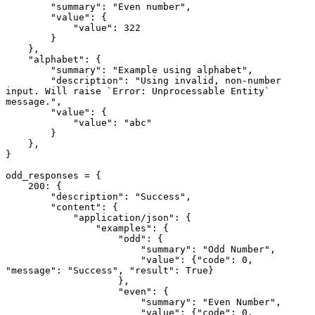
        "summary": "Even number",
        "value": {
            "value": 322
        }
    },
    "alphabet": {
        "summary": "Example using alphabet",
        "description": "Using invalid, non-number 
input. Will raise `Error: Unprocessable Entity` 
message.",
        "value": {
            "value": "abc"
        }
    },
}
odd_responses = {
    200: {
        "description": "Success",
        "content": {
            "application/json": {
                "examples": {
                    "odd": {
                        "summary": "Odd Number",
                        "value": {"code": 0, 
"message": "Success", "result": True}
                    },
                    "even": {
                        "summary": "Even Number",
                        "value": {"code": 0, 