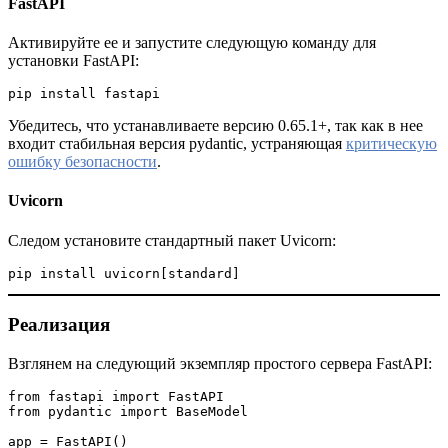
FastAPI
Активируйте ее и запустите следующую команду для
установки FastAPI:
pip install fastapi
Убедитесь, что устанавливаете версию 0.65.1+, так как в нее
входит стабильная версия pydantic, устраняющая
критическую
ошибку безопасности
.
Uvicorn
Следом установите стандартный пакет Uvicorn:
pip install uvicorn[standard]
Реализация
Взглянем на следующий экземпляр простого сервера FastAPI:
from fastapi import FastAPI
from pydantic import BaseModel
app = FastAPI()