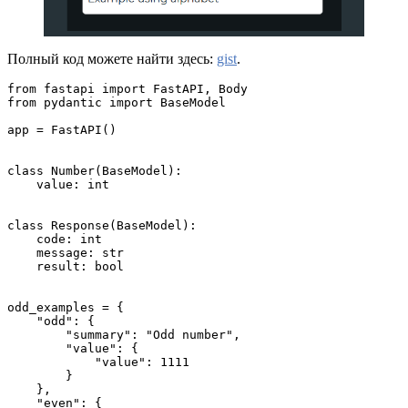
Полный код можете найти здесь:
gist
.
from fastapi import FastAPI, Body
from pydantic import BaseModel
app = FastAPI()
class Number(BaseModel):
    value: int
class Response(BaseModel):
    code: int
    message: str
    result: bool
odd_examples = {
    "odd": {
        "summary": "Odd number",
        "value": {
            "value": 1111
        }
    },
    "even": {