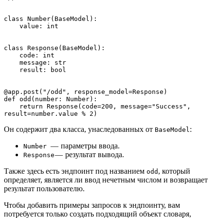
class Number(BaseModel):
    value: int
class Response(BaseModel):
    code: int
    message: str
    result: bool
@app.post("/odd", response_model=Response)
def odd(number: Number):
    return Response(code=200, message="Success", 
result=number.value % 2)
Он содержит два класса, унаследованных от
:
BaseModel
— параметры ввода.
Number
— результат вывода.
Response
Также здесь есть эндпоинт под названием
, который
odd
определяет, является ли ввод нечетным числом и возвращает
результат пользователю.
Чтобы добавить примеры запросов к эндпоинту, вам
потребуется только создать подходящий объект словаря,