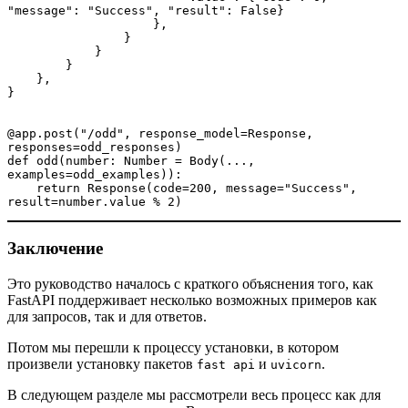
"message": "Success", "result": False}
                    },
                }
            }
        }
    },
}
@app.post("/odd", response_model=Response, 
responses=odd_responses)
def odd(number: Number = Body(..., 
examples=odd_examples)):
    return Response(code=200, message="Success", 
result=number.value % 2)
Заключение
Это руководство началось с краткого объяснения того, как
FastAPI поддерживает несколько возможных примеров как
для запросов, так и для ответов.
Потом мы перешли к процессу установки, в котором
произвели установку пакетов
и
.
fast api
uvicorn
В следующем разделе мы рассмотрели весь процесс как для