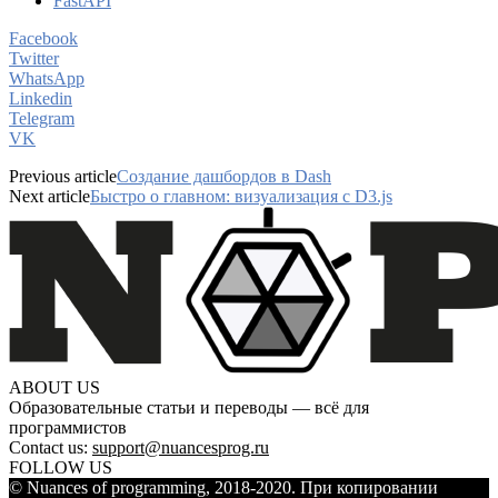
FastAPI
Facebook
Twitter
WhatsApp
Linkedin
Telegram
VK
Previous article
Создание дашбордов в Dash
Next article
Быстро о главном: визуализация с D3.js
ABOUT US
Образовательные статьи и переводы — всё для
программистов
Contact us:
support@nuancesprog.ru
FOLLOW US
© Nuances of programming, 2018-2020. При копировании