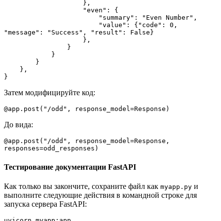
                    },
                    "even": {
                        "summary": "Even Number",
                        "value": {"code": 0, 
"message": "Success", "result": False}
                    },
                }
            }
        }
    },
}
Затем модифицируйте код:
@app.post("/odd", response_model=Response)
До вида:
@app.post("/odd", response_model=Response, 
responses=odd_responses)
Тестирование документации FastAPI
Как только вы закончите, сохраните файл как
и
myapp.py
выполните следующие действия в командной строке для
запуска сервера FastAPI:
uvicorn myapp:app