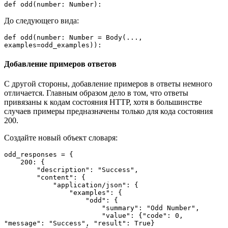
def odd(number: Number):
До следующего вида:
def odd(number: Number = Body(..., 
examples=odd_examples)):
Добавление примеров ответов
С другой стороны, добавление примеров в ответы немного
отличается. Главным образом дело в том, что ответы
привязаны к кодам состояния HTTP, хотя в большинстве
случаев примеры предназначены только для кода состояния
200.
Создайте новый объект словаря:
odd_responses = {
    200: {
        "description": "Success",
        "content": {
            "application/json": {
                "examples": {
                    "odd": {
                        "summary": "Odd Number",
                        "value": {"code": 0, 
"message": "Success", "result": True}