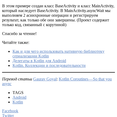
В этом примере создан класс BaseActivity и класс MainActivity,
который наследует BaseActivity. В MainActivity.asyncWait мы
выполняем 2 асинхронные операции и регистрируем
результат, как только обе они завершены. (Проект содержит
только код, связанный с корутиной)
Спасибо за чтение!
Читайте также:
Как и для чего использовать нативную библиотеку
сериализации Kotlin
Делегаты в Kotlin для Android
Kotlin. Коллекции и последовательности
Перевод статьи
Gaurav Goyal
:
Kotlin Coroutines — So that you
async
TAGS
Android
Kotlin
Facebook
Twitter