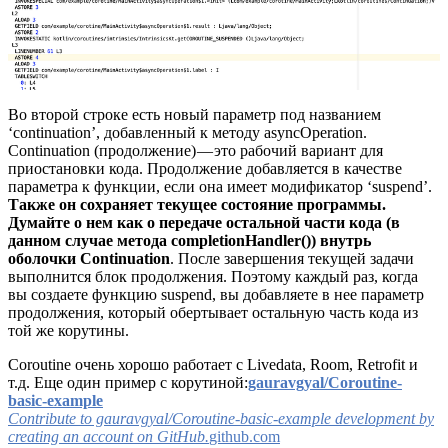
Во второй строке есть новый параметр под названием
‘continuation’, добавленный к методу asyncOperation.
Continuation (продолжение) — это рабочий вариант для
приостановки кода. Продолжение добавляется в качестве
параметра к функции, если она имеет модификатор ‘suspend’.
Также он сохраняет текущее состояние программы.
Думайте о нем как о передаче остальной части кода (в
данном случае метода completionHandler()) внутрь
оболочки Continuation
. После завершения текущей задачи
выполнится блок продолжения. Поэтому каждый раз, когда
вы создаете функцию suspend, вы добавляете в нее параметр
продолжения, который обертывает остальную часть кода из
той же корутины.
Coroutine очень хорошо работает с Livedata, Room, Retrofit и
т.д. Еще один пример с корутиной:
gauravgyal/Coroutine-
basic-example
Contribute to gauravgyal/Coroutine-basic-example development by
creating an account on GitHub.
github.com