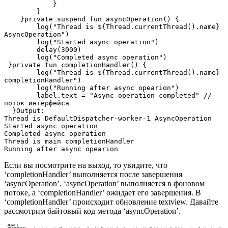
            }

        }

    }private suspend fun asyncOperation() {

        log("Thread is ${Thread.currentThread().name} 
AsyncOperation")

        log("Started async operation")

        delay(3000)

        log("Completed async operation")

 }private fun completionHandler() {

        log("Thread is ${Thread.currentThread().name} 
completionHandler")

        log("Running after async opearion")

        label.text = "Async operation completed" //
поток интерфейса

  }Output:

Thread is DefaultDispatcher-worker-1 AsyncOperation

Started async operation

Completed async operation

Thread is main completionHandler

Running after async opearion
Если вы посмотрите на выход, то увидите, что
‘completionHandler’ выполняется после завершения
‘asyncOperation’. ‘asyncOperation’ выполняется в фоновом
потоке, а ‘completionHandler’ ожидает его завершения. В
‘completionHandler’ происходит обновление textview. Давайте
рассмотрим байтовый код метода ‘asyncOperation’.