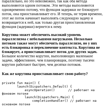
параллельно, но это невозможно, так как оба метода
выполняются одним потоком. Эти методы выполняются
одновременно потому, что функция задержки не блокирует
поток, она приостанавливает его. И теперь, не теряя времени,
этот же поток начинает выполнять следующую задачу и
возвращается к ней, как только другая приостановленная
функция (задержки) вернется к нему.
Корутина может обеспечить высокий уровень
параллелизма с небольшими нагрузками. Несколько
потоков также могут обеспечить параллелизм, но у них
есть блокировка и переключение контекста. Корутина не
блокирует, а приостанавливает поток для других задач.
Большое количество корутин, выполняющих маленькие
задачи, эффективнее, чем планировщик, поэтому тысячи
корутин работают быстрее, чем десятки потоков.
Как же корутина приостанавливает свою работу?
private fun main() {

        launch(Dispatchers.Default) {

            asyncOperation()       // работает на 
фоновом потоке

            launch(Dispatchers.Main) {

                completionHandler() // работает на 
основном потоке
