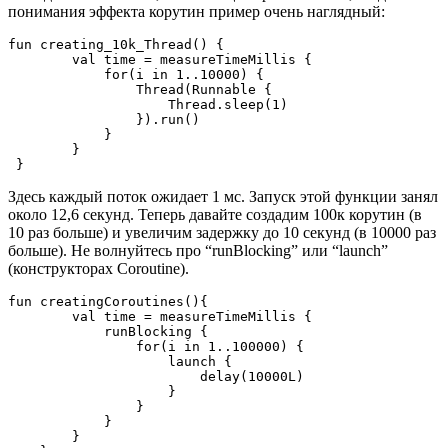
понимания эффекта корутин пример очень наглядный:
fun creating_10k_Thread() {

        val time = measureTimeMillis {

            for(i in 1..10000) {

                Thread(Runnable {

                    Thread.sleep(1)

                }).run()

            }

        }

 }
Здесь каждый поток ожидает 1 мс. Запуск этой функции занял
около 12,6 секунд. Теперь давайте создадим 100к корутин (в
10 раз больше) и увеличим задержку до 10 секунд (в 10000 раз
больше). Не волнуйтесь про “runBlocking” или “launch”
(конструкторах Coroutine).
fun creatingCoroutines(){

        val time = measureTimeMillis {

            runBlocking {

                for(i in 1..100000) {

                    launch {

                        delay(10000L)

                    }

                }

            }

        }
