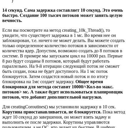
    }
14 секунд. Сама задержка составляет 10 секунд. Это очень
быстро. Создание 100 тысяч потоков может занять целую
вечность.
Если вы посмотрите на метод creating_10k_Thread(), то
увидите, что существует задержка в 1 мс. Во время нее он
заблокирован, т.е. ничего не может делать. Вы можете создать
только определенное количество потоков в зависимости от
количества ядер. Допустим, возможно создать до 8 потоков в
системе. В примере мы запускаем цикл на 10000 раз. Первые
8 раз будут созданы 8 потоков, который будут работать
параллельно. На 9-й итерации следующий поток не сможет
быть создан, пока не будет доступного. На 1 мс поток
блокируется. Затем создастся новый поток и по итогу
блокировка на 1мс создает задержку.
Общее время
блокировки для метода составит 10000/<Кол-во макс.
потоков> мс. А также будет использоваться планировщик
потоков, что добавит дополнительной нагрузки.
Для creatingCoroutines() мы установили задержку в 10 сек.
Корутина приостанавливается, не блокируется.
Пока метод
ждет 10 секунд до завершения, он может взять задачу и
выполнить ее после задержки. Корутины управляются
пользователем, а не ОС, что делает их быстрее. В цифрах,