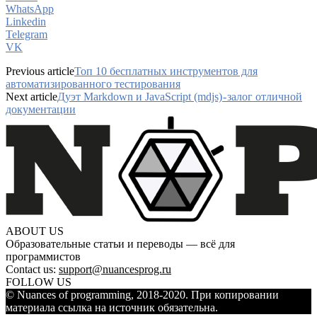
WhatsApp
Linkedin
Telegram
VK
Previous article
Топ 10 бесплатных инструментов для
автоматизированного тестирования
Next article
Дуэт Markdown и JavaScript (mdjs) - залог отличной
документации
ABOUT US
Образовательные статьи и переводы — всё для
программистов
Contact us:
support@nuancesprog.ru
FOLLOW US
© Nuances of programming, 2018-2020. При копировании
материала ссылка на источник обязательна.