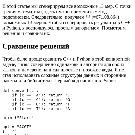
В этой статье мы сгенерируем все возможные 13-мер. С точки
зрения математики, здесь нужно применить метод
подстановки. Следовательно, получаем ⁴¹³ (=67,108,864)
возможных 13-меров. Чтобы сгенерировать результаты в С++
и Python, я воспользуюсь простым алгоритмом. Посмотрим
решения и сравним их.
Сравнение решений
Чтобы было проще сравнить С++ и Python в этой конкретной
задаче, я взял совершенно одинаковый алгоритм для обоих
языков и намерено написал простые и похожие коды. Я не
стал использовать сложные структуры данных и сторонние
пакеты или библиотеки. Первый код написан в Python.
def convert(c):

    if (c == 'A'): return 'C'

    if (c == 'C'): return 'G'

    if (c == 'G'): return 'T'

    if (c == 'T'): return 'A'

print("Start")

opt = "ACGT"

s = ""
