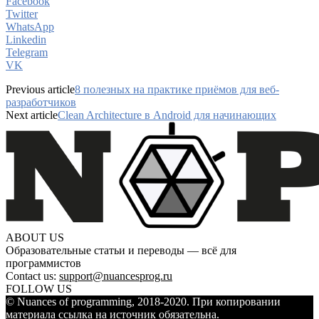
Facebook
Twitter
WhatsApp
Linkedin
Telegram
VK
Previous article
8 полезных на практике приёмов для веб-
разработчиков
Next article
Clean Architecture в Android для начинающих
ABOUT US
Образовательные статьи и переводы — всё для
программистов
Contact us:
support@nuancesprog.ru
FOLLOW US
© Nuances of programming, 2018-2020. При копировании
материала ссылка на источник обязательна.