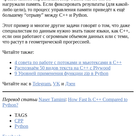
нагружали память. Если фиксировать результаты (для какой-
либо цели), то процесс управления памяти приведёт к ещё
большему “отрыву” между С++ и Python.
Этот пример и многие другие задачи говорят о том, что даже
специалистам по данным нужно знать такие языки, как С++,
если они работают с огромным объемом данных или с теми,
что растут в геометрической прогрессией.
Читайте также:
4 совета по работе с потоками и мьютексами в C++
Распознаём 50 видов текста на C++ с Plywood
9 Уровней применения функции zip в Python
Читайте нас в
Telegram
,
VK
и
Дзен
Перевод статьи
Naser Tamimi
:
How Fast Is C++ Compared to
Python?
TAGS
CPP
Python