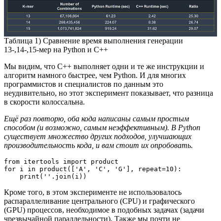
Таблица 1) Сравнение время выполнения генерации
13-,14-,15-мер на Python и C++
Мы видим, что С++ выполняет одни и те же инструкции и
алгоритм намного быстрее, чем Python. И для многих
программистов и специалистов по данным это
неудивительно, но этот эксперимент показывает, что разница
в скорости колоссальна.
Ещё раз повторю, оба кода написаны самым простым
способом (и возможно, самым неэффективным). В Python
существует множество других подходов, улучшающих
производительность кода, и вам стоит их опробовать.
from itertools import product

for i in product(['A', 'C', 'G'], repeat=10):

    print(''.join(i))
Кроме того, в этом эксперименте не использовалось
распараллеливание центрального (CPU) и графического
(GPU) процессов, необходимое в подобных задачах (задачи
чрезвычайной параллельности). Также мы почти не