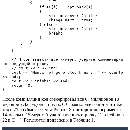
            {

                if (s[i] == opt.back())

                {

                    s[i] = convert(s[i]);

                    change_next = true;

                } else {

                    s[i] = convert(s[i]);

                    break;

                }

            }

        }

    }

    // Чтобы вывести все k-меры, уберите комментарий 
со следующей строки.

    // cout << s << endl;

    cout << "Number of generated k-mers: " << counter 
<< endl;

    cout << "Finish!" << endl; 

    return 0;

}
После компиляции код сгенерировал все 67 миллионов 13-
меров за 2,42 секунд. То есть, С++ выполняет один и тот же
код в 25 раз быстрее, чем Python. Я повторил эксперимент с
14-мером и 15-мером (нужно изменить строчку 12 в Python и
22 в С++). Результаты приведены в Таблице 1.