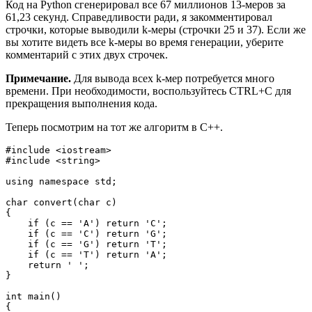
Код на Python сгенерировал все 67 миллионов 13-меров за
61,23 секунд. Справедливости ради, я закомментировал
строчки, которые выводили k-меры (строчки 25 и 37). Если же
вы хотите видеть все k-меры во время генерации, уберите
комментарий с этих двух строчек.
Примечание.
Для вывода всех k-мер потребуется много
времени. При необходимости, воспользуйтесь CTRL+C для
прекращения выполнения кода.
Теперь посмотрим на тот же алгоритм в С++.
#include <iostream>

#include <string>

using namespace std;

char convert(char c)

{

    if (c == 'A') return 'C';

    if (c == 'C') return 'G';

    if (c == 'G') return 'T';

    if (c == 'T') return 'A';

    return ' ';

}

int main()

{
