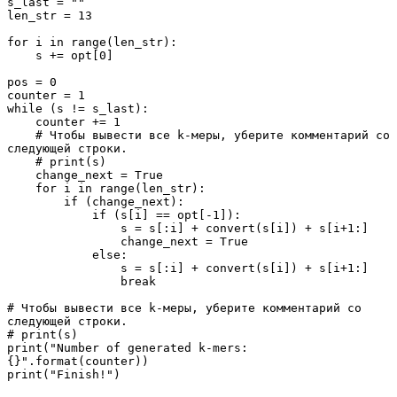
s_last = ""

len_str = 13

for i in range(len_str):

    s += opt[0]

pos = 0

counter = 1

while (s != s_last):

    counter += 1

    # Чтобы вывести все k-меры, уберите комментарий со 
следующей строки.

    # print(s)

    change_next = True

    for i in range(len_str):

        if (change_next):

            if (s[i] == opt[-1]):

                s = s[:i] + convert(s[i]) + s[i+1:]

                change_next = True

            else:

                s = s[:i] + convert(s[i]) + s[i+1:]

                break

# Чтобы вывести все k-меры, уберите комментарий со 
следующей строки.

# print(s)

print("Number of generated k-mers: 
{}".format(counter))

print("Finish!")