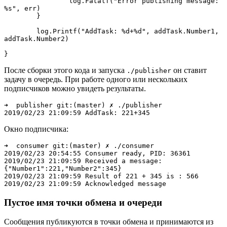
		log.Fatalf("Error publishing message: 
%s", err)

	}

	log.Printf("AddTask: %d+%d", addTask.Number1, 
addTask.Number2)

}
После сборки этого кода и запуска
он ставит
./publisher
задачу в очередь. При работе одного или нескольких
подписчиков можно увидеть результаты.
➜  publisher git:(master) ✗ ./publisher

2019/02/23 21:09:59 AddTask: 221+345
Окно подписчика:
➜  consumer git:(master) ✗ ./consumer

2019/02/23 20:54:55 Consumer ready, PID: 36361

2019/02/23 21:09:59 Received a message: 
{"Number1":221,"Number2":345}

2019/02/23 21:09:59 Result of 221 + 345 is : 566

2019/02/23 21:09:59 Acknowledged message
Пустое имя точки обмена и очереди
Сообщения публикуются в точки обмена и принимаются из