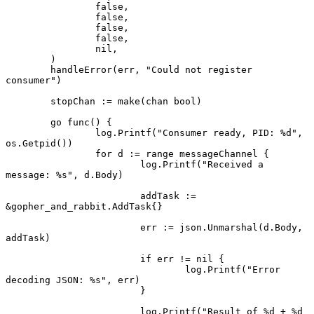
		false,

		false,

		false,

		false,

		nil,

	)

	handleError(err, "Could not register 
consumer")

	stopChan := make(chan bool)

	go func() {

		log.Printf("Consumer ready, PID: %d", 
os.Getpid())

		for d := range messageChannel {

			log.Printf("Received a 
message: %s", d.Body)

			addTask := 
&gopher_and_rabbit.AddTask{}

			err := json.Unmarshal(d.Body, 
addTask)

			if err != nil {

				log.Printf("Error 
decoding JSON: %s", err)

			}

			log.Printf("Result of %d + %d 