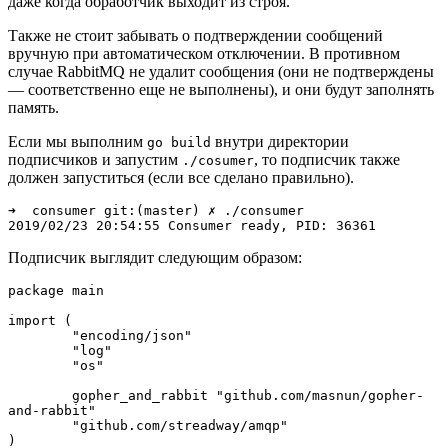
даже когда обработчик выходит из строя.
Также не стоит забывать о подтверждении сообщений
вручную при автоматическом отключении. В противном
случае RabbitMQ не удалит сообщения (они не подтверждены
— соответственно еще не выполнены), и они будут заполнять
память.
Если мы выполним
внутри директории
go build
подписчиков и запустим
, то подписчик также
./cosumer
должен запуститься (если все сделано правильно).
➜  consumer git:(master) ✗ ./consumer

2019/02/23 20:54:55 Consumer ready, PID: 36361
Подписчик выглядит следующим образом:
package main

import (

	"encoding/json"

	"log"

	"os"

	gopher_and_rabbit "github.com/masnun/gopher-
and-rabbit"

	"github.com/streadway/amqp"

)
