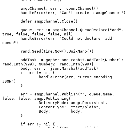
	amqpChannel, err := conn.Channel()

	handleError(err, "Can't create a amqpChannel")

	defer amqpChannel.Close()

	queue, err := amqpChannel.QueueDeclare("add", 
true, false, false, false, nil)

	handleError(err, "Could not declare `add` 
queue")

	rand.Seed(time.Now().UnixNano())

	addTask := gopher_and_rabbit.AddTask{Number1: 
rand.Intn(999), Number2: rand.Intn(999)}

	body, err := json.Marshal(addTask)

	if err != nil {

		handleError(err, "Error encoding 
JSON")

	}

	err = amqpChannel.Publish("", queue.Name, 
false, false, amqp.Publishing{

		DeliveryMode: amqp.Persistent,

		ContentType:  "text/plain",

		Body:         body,

	})

	if err != nil {
