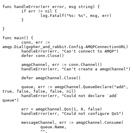
func handleError(err error, msg string) {

	if err != nil {

		log.Fatalf("%s: %s", msg, err)

	}

}

func main() {

	conn, err := 
amqp.Dial(gopher_and_rabbit.Config.AMQPConnectionURL)

	handleError(err, "Can't connect to AMQP")

	defer conn.Close()

	amqpChannel, err := conn.Channel()

	handleError(err, "Can't create a amqpChannel")

	defer amqpChannel.Close()

	queue, err := amqpChannel.QueueDeclare("add", 
true, false, false, false, nil)

	handleError(err, "Could not declare `add` 
queue")

	err = amqpChannel.Qos(1, 0, false)

	handleError(err, "Could not configure QoS")

	messageChannel, err := amqpChannel.Consume(

		queue.Name,

		"",
