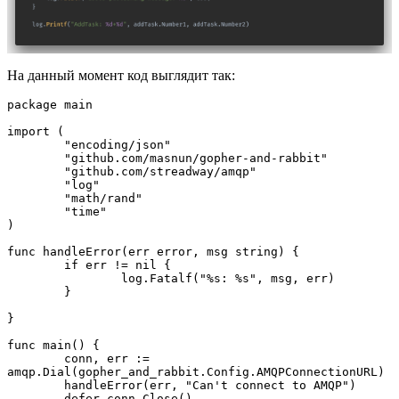
На данный момент код выглядит так:
package main

import (

	"encoding/json"

	"github.com/masnun/gopher-and-rabbit"

	"github.com/streadway/amqp"

	"log"

	"math/rand"

	"time"

)

func handleError(err error, msg string) {

	if err != nil {

		log.Fatalf("%s: %s", msg, err)

	}

}

func main() {

	conn, err := 
amqp.Dial(gopher_and_rabbit.Config.AMQPConnectionURL)

	handleError(err, "Can't connect to AMQP")

	defer conn.Close()
