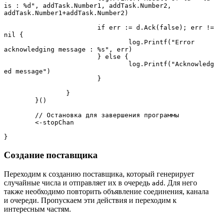
is : %d", addTask.Number1, addTask.Number2, 
addTask.Number1+addTask.Number2)

			if err := d.Ack(false); err != 
nil {

				log.Printf("Error 
acknowledging message : %s", err)

			} else {

				log.Printf("Acknowledg
ed message")

			}

		}

	}()

	// Остановка для завершения программы

	<-stopChan

}
Создание поставщика
Переходим к созданию поставщика, который генерирует
случайные числа и отправляет их в очередь
. Для него
add
также необходимо повторить объявление соединения, канала
и очереди. Пропускаем эти действия и переходим к
интересным частям.