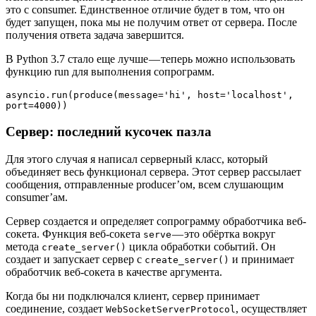
это с consumer. Единственное отличие будет в том, что он
будет запущен, пока мы не получим ответ от сервера. После
получения ответа задача завершится.
В Python 3.7 стало еще лучше — теперь можно использовать
функцию run для выполнения сопрограмм.
asyncio.run(produce(message='hi', host='localhost', 
port=4000))
Сервер: последний кусочек пазла
Для этого случая я написал серверный класс, который
объединяет весь функционал сервера. Этот сервер рассылает
сообщения, отправленные producer’ом, всем слушающим
consumer’ам.
Сервер создается и определяет сопрограмму обработчика веб-
сокета. Функция веб-сокета
— это обёртка вокруг
serve
метода
цикла обработки событий. Он
create_server()
создает и запускает сервер с
и принимает
create_server()
обработчик веб-сокета в качестве аргумента.
Когда бы ни подключался клиент, сервер принимает
соединение, создает
, осуществляет
WebSocketServerProtocol