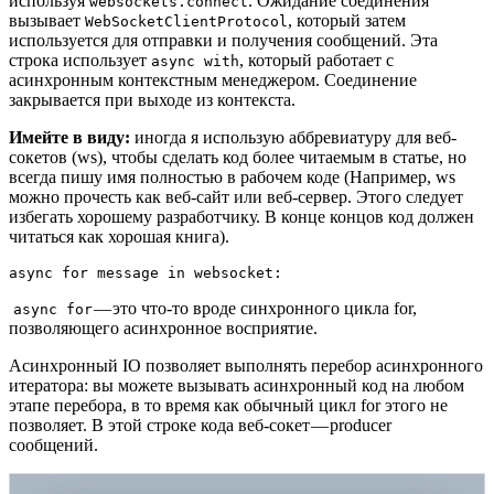
используя
. Ожидание соединения
websockets.connect
вызывает
, который затем
WebSocketClientProtocol
используется для отправки и получения сообщений. Эта
строка использует
, который работает с
async with
асинхронным контекстным менеджером. Соединение
закрывается при выходе из контекста.
Имейте в виду:
иногда я использую аббревиатуру для веб-
сокетов (ws), чтобы сделать код более читаемым в статье, но
всегда пишу имя полностью в рабочем коде (Например, ws
можно прочесть как веб-сайт или веб-сервер. Этого следует
избегать хорошему разработчику. В конце концов код должен
читаться как хорошая книга).
async for message in websocket:
— это что-то вроде синхронного цикла for,
async for
позволяющего асинхронное восприятие.
Асинхронный IO позволяет выполнять перебор асинхронного
итератора: вы можете вызывать асинхронный код на любом
этапе перебора, в то время как обычный цикл for этого не
позволяет. В этой строке кода веб-сокет — producer
сообщений.