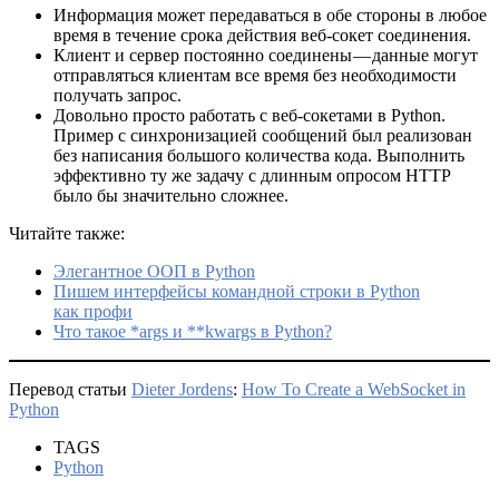
Информация может передаваться в обе стороны в любое
время в течение срока действия веб-сокет соединения.
Клиент и сервер постоянно соединены — данные могут
отправляться клиентам все время без необходимости
получать запрос.
Довольно просто работать с веб-сокетами в Python.
Пример с синхронизацией сообщений был реализован
без написания большого количества кода. Выполнить
эффективно ту же задачу с длинным опросом HTTP
было бы значительно сложнее.
Читайте также:
Элегантное ООП в Python
Пишем интерфейсы командной строки в Python
как профи
Что такое *args и **kwargs в Python?
Перевод статьи
Dieter Jordens
:
How To Create a WebSocket in
Python
TAGS
Python