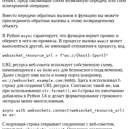
объект, представляющий собой возможную передачу или сбой
асинхронной операции.
Вместо передачи обратных вызовов в функцию вы можете
присоединить обратные вызовы к этому возвращенному
объекту.
В Python
гарантирует, что функция вернет промис и
async
обернет в него не-промисы. В процессе вызова
может
await
выполняться другой, не имеющий отношения к процессу, код.
websocket_resource_url = f"ws://{host}:{port}"
URL ресурса веб-сокета использует собственную схему,
начинающуюся с
(или
для безопасного подключения).
ws
wss
Далее следует имя хоста и номер порта (например,
). Здесь я использовал f-
ws://websocket.example.com:8400
строку для создания URL ресурса. Синтаксис такой же, как
при использовании
, но f-строка по умолчанию
str.format()
добавлена в Python 3.6 и делает форматирование строкового
литерала менее многословным.
async with websockets.connect(websocket_resource_url) 
as ws:
Следующая строка открывает соединение с веб-сокетом,