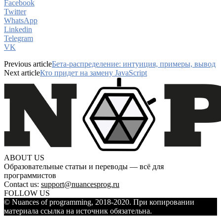
Facebook
Twitter
WhatsApp
Linkedin
Telegram
VK
Previous article
Бета-распределение: интуиция, примеры, вывод
Next article
Кто придет на замену JavaScript
ABOUT US
Образовательные статьи и переводы — всё для
программистов
Contact us:
support@nuancesprog.ru
FOLLOW US
© Nuances of programming, 2018-2020. При копировании
материала ссылка на источник обязательна.