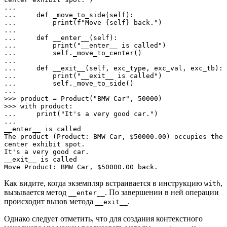
... 

...     def _move_to_side(self):

...         print(f"Move {self} back.")

... 

...     def __enter__(self):

...         print("__enter__ is called")

...         self._move_to_center()

... 

...     def __exit__(self, exc_type, exc_val, exc_tb):

...         print("__exit__ is called")

...         self._move_to_side()

... 

>>> product = Product("BMW Car", 50000)

>>> with product:

...     print("It's a very good car.")

... 

__enter__ is called

The product (Product: BMW Car, $50000.00) occupies the 
center exhibit spot.

It's a very good car.

__exit__ is called

Move Product: BMW Car, $50000.00 back.
Как видите, когда экземпляр встраивается в инструкцию
,
with
вызывается метод
. По завершении в ней операции
__enter__
происходит вызов метода
.
__exit__
Однако следует отметить, что для создания контекстного