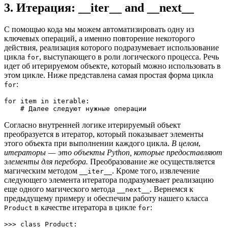
3. Итерация: __iter__ and __next__
С помощью кода мы можем автоматизировать одну из
ключевых операций, а именно повторение некоторого
действия, реализация которого подразумевает использование
цикла
, выступающего в роли логического процесса. Речь
for
идет об итерируемом объекте, который можно использовать в
этом цикле. Ниже представлена самая простая форма цикла
:
for
for item in iterable:
    # Далее следуют нужные операции 
Согласно внутренней логике итерируемый объект
преобразуется в итератор, который показывает элементы
этого объекта при выполнении каждого цикла.
В целом
,
итераторы — это объекты Python, которые предоставляют
элементы для перебора.
Преобразование же осуществляется
магическим методом
. Кроме того, извлечение
__iter__
следующего элемента итератора подразумевает реализацию
еще одного магического метода
. Вернемся к
__next__
предыдущему примеру и обеспечим работу нашего класса
в качестве итератора в цикле
:
Product
for
>>> class Product:
