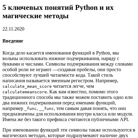
5 ключевых понятий Python и их
магические методы
22.11.2020
Введение
Когда дело касается именования функций в Python, мы
вольны использовать нижние подчеркивания, наряду с
буквами и числами. Символы подчеркивания между словами
особой роли не играют —создавая пробелы, они просто
способствуют лучшей читаемости кода. Такой стиль
написания называется змеиным регистром. Например,
читается легче, чем
calculate_mean_score
. Как вам известно, помимо этого
calculatemeanscore
традиционного способа мы также можем поставить одно или
два нижних подчеркивания перед именами функций,
например
,
, тем самым давая понять, что они
_func
__func
предназначены для использования внутри класса или модуля.
Имена же без такого префикса считаются публичными API.
При именовании функций эти символы также используются в
магических методах, которые подразумевают наличие двух