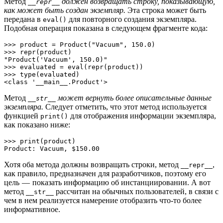
Метод
должен возвращать строку, показывающую,
__repr__
как может быть создан экземпляр.
Эта строка может быть
передана в
для повторного создания экземпляра.
eval()
Подобная операция показана в следующем фрагменте кода:
>>> product = Product("Vacuum", 150.0)

>>> repr(product)

"Product('Vacuum', 150.0)"

>>> evaluated = eval(repr(product))

>>> type(evaluated)

<class '__main__.Product'>
Метод
может вернуть более описательные данные
__str__
экземпляра.
Следует отметить, что этот метод используется
функцией
для отображения информации экземпляра,
print()
как показано ниже:
>>> print(product)

Product: Vacuum, $150.00
Хотя оба метода должны возвращать строки, метод
,
__repr__
как правило, предназначен для разработчиков, поэтому его
цель — показать информацию об инстанциировании. А вот
метод
рассчитан на обычных пользователей, в связи с
__str__
чем в нем реализуется намерение отобразить что-то более
информативное.