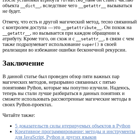
formatted_name
объекта
, вследствие чего
вызываться
__dict__
__getattr__
не будет.
Отмечу, что есть и другой магический метод, тесно связанный
с контролем доступа — это
. Он похож на
__getattribute__
, но вызывается при каждом обращении к
__getattr__
атрибуту. Кроме того, он схож и с
, в связи с чем
__setattr__
также подразумевает использование
в своей
super()
реализации во избежание ошибки бесконечной рекурсии.
Заключение
В данной статье был проведен обзор пяти важных пар
магических методов, неразрывно связанных с пятью
понятиями Python, которые мы попутно изучили. Надеюсь,
теперь вы стали лучше разбираться в данных понятиях и
сможете использовать рассмотренные магические методы в
своих Python-проектах.
Читайте также:
5 доказательств силы итерируемых объектов в Python
Креативное программирование: методы и инструменты
для JavaScript, Python и других языков