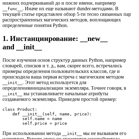
нижних подчеркиваний до и после имени, например
. Иначе их еще называют dunder-методами. В
__func__
текущей статье представлен обзор 5-ти тесно связанных пар
распространенных магических методов, воплощающих
определенные понятия Python.
1. Инстанциирование: __new__
and __init__
После изучения основ структур данных Python, например
словарей, списков и т. д., вам, скорее всего, встречались
примеры определения пользовательских классов, где и
происходила ваша первая встреча с магическим методом
. Этот метод используется для
__init__
определенияинициализации экземпляра. Точнее говоря, в
вы устанавливаете начальные атрибуты
__init__
создаваемого экземпляра. Приведем простой пример:
class Product:

    def __init__(self, name, price):

        self.name = name

        self.price = price
При использовании метода
мы не вызываем его
__init__
напрямую. Вместо этого он становится основойметода