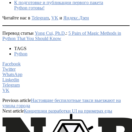
К подготовке и публикации первого пакета
Python готовы!
Читайте нас в
Telegram
,
VK
и
Яндекс.Дзен
Перевод статьи
Yong Cui, Ph
.D
.:
5 Pairs of Magic Methods in
Python That You Should Know
TAGS
Python
Facebook
Twitter
WhatsApp
Linkedin
Telegram
VK
Previous article
Настоящие беспилотные такси выезжают на
улицы города
Next article
Концепции разработки UI на примерах еды