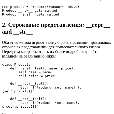
... 

>>> product = Product("Vacuum", 150.0)

Product __new__ gets called

Product __init__ gets called
2. Строковые представления: __repr__
and __str__
Оба этих метода играют важную роль в создании правильных
строковых представлений для пользовательского класса.
Перед тем как рассмотреть их более подробно, давайте
взглянем на реализацию ниже:
class Product:

    def __init__(self, name, price):

        self.name = name

        self.price = price

    def __repr__(self):

        return f"Product({self.name!r}, 
{self.price!r})"

    def __str__(self):

        return f"Product: {self.name}, 
${self.price:.2f}"