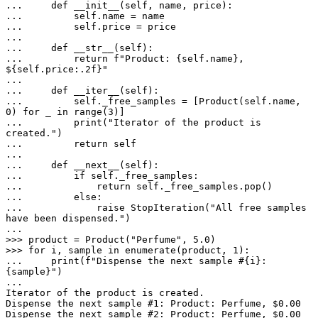
...     def __init__(self, name, price):

...         self.name = name

...         self.price = price

... 

...     def __str__(self):

...         return f"Product: {self.name}, 
${self.price:.2f}"

... 

...     def __iter__(self):

...         self._free_samples = [Product(self.name, 
0) for _ in range(3)]

...         print("Iterator of the product is 
created.")

...         return self

... 

...     def __next__(self):

...         if self._free_samples:

...             return self._free_samples.pop()

...         else:

...             raise StopIteration("All free samples 
have been dispensed.")

... 

>>> product = Product("Perfume", 5.0)

>>> for i, sample in enumerate(product, 1):

...     print(f"Dispense the next sample #{i}: 
{sample}")

... 

Iterator of the product is created.

Dispense the next sample #1: Product: Perfume, $0.00

Dispense the next sample #2: Product: Perfume, $0.00
