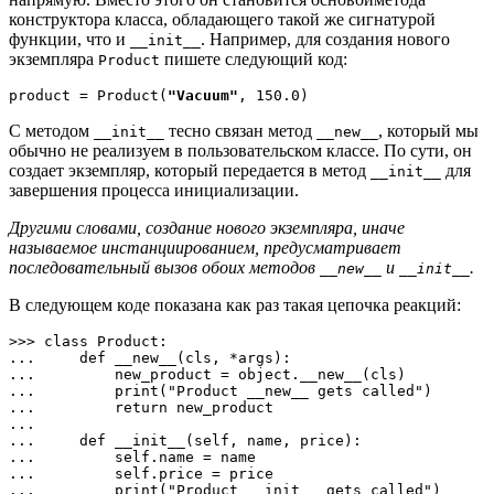
конструктора класса, обладающего такой же сигнатурой
функции, что и
. Например, для создания нового
__init__
экземпляра
пишете следующий код:
Product
product = Product(
"Vacuum"
, 150.0)
С методом
тесно связан метод
, который мы
__init__
__new__
обычно не реализуем в пользовательском классе. По сути, он
создает экземпляр, который передается в метод
для
__init__
завершения процесса инициализации.
Другими словами, создание нового экземпляра, иначе
называемое инстанциированием, предусматривает
последовательный вызов обоих методов
и
.
__new__
__init__
В следующем коде показана как раз такая цепочка реакций:
>>> class Product:

...     def __new__(cls, *args):

...         new_product = object.__new__(cls)

...         print("Product __new__ gets called")

...         return new_product

... 

...     def __init__(self, name, price):

...         self.name = name

...         self.price = price

...         print("Product __init__ gets called")
