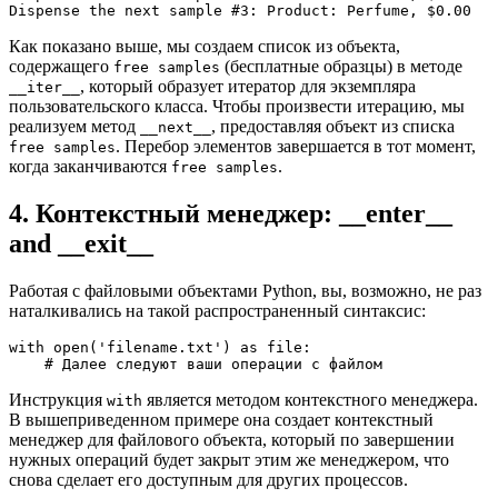
Dispense the next sample #3: Product: Perfume, $0.00
Как показано выше, мы создаем список из объекта,
содержащего
(бесплатные образцы) в методе
free samples
, который образует итератор для экземпляра
__iter__
пользовательского класса. Чтобы произвести итерацию, мы
реализуем метод
, предоставляя объект из списка
__next__
. Перебор элементов завершается в тот момент,
free samples
когда заканчиваются
.
free samples
4. Контекстный менеджер: __enter__
and __exit__
Работая с файловыми объектами Python, вы, возможно, не раз
наталкивались на такой распространенный синтаксис:
with open('filename.txt') as file:

    # Далее следуют ваши операции с файлом 
Инструкция
является методом контекстного менеджера.
with
В вышеприведенном примере она создает контекстный
менеджер для файлового объекта, который по завершении
нужных операций будет закрыт этим же менеджером, что
снова сделает его доступным для других процессов.