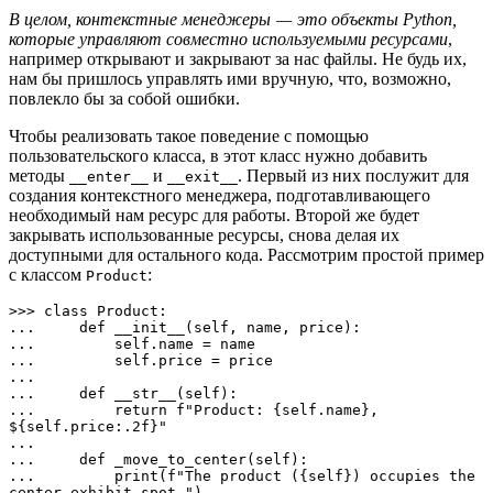
В целом, контекстные менеджеры — это объекты Python,
которые управляют совместно используемыми ресурсами
,
например открывают и закрывают за нас файлы. Не будь их,
нам бы пришлось управлять ими вручную, что, возможно,
повлекло бы за собой ошибки.
Чтобы реализовать такое поведение с помощью
пользовательского класса, в этот класс нужно добавить
методы
и
. Первый из них послужит для
__enter__
__exit__
создания контекстного менеджера, подготавливающего
необходимый нам ресурс для работы. Второй же будет
закрывать использованные ресурсы, снова делая их
доступными для остального кода. Рассмотрим простой пример
с классом
:
Product
>>> class Product:

...     def __init__(self, name, price):

...         self.name = name

...         self.price = price

... 

...     def __str__(self):

...         return f"Product: {self.name}, 
${self.price:.2f}"

... 

...     def _move_to_center(self):

...         print(f"The product ({self}) occupies the 
center exhibit spot.")
