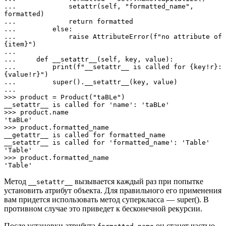
...             setattr(self, "formatted_name", 
formatted)

...             return formatted

...         else:

...             raise AttributeError(f"no attribute of 
{item}")

... 

...     def __setattr__(self, key, value):

...         print(f"__setattr__ is called for {key!r}: 
{value!r}")

...         super().__setattr__(key, value)

... 

>>> product = Product("taBLe")

__setattr__ is called for 'name': 'taBLe'

>>> product.name

'taBLe'

>>> product.formatted_name

__getattr__ is called for formatted_name

__setattr__ is called for 'formatted_name': 'Table'

'Table'

>>> product.formatted_name

'Table'
Метод
вызывается каждый раз при попытке
__setattr__
установить атрибут объекта. Для правильного его применения
вам придется использовать метод суперкласса — super(). В
противном случае это приведет к бесконечной рекурсии.
После установки атрибута
он станет частью