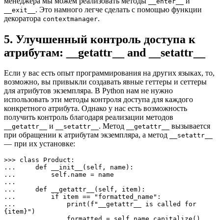
менеджера мы можем реализовать методы
и
__enter__
. Это намного легче сделать с помощью функции
__exit__
декоратора
.
contextmanager
5. Улучшенный контроль доступа к
атрибутам: __getattr__ and __setattr__
Если у вас есть опыт программирования на других языках, то,
возможно, вы привыкли создавать явные геттеры и сеттеры
для атрибутов экземпляра. В Python нам не нужно
использовать эти методы контроля доступа для каждого
конкретного атрибута. Однако у нас есть возможность
получить контроль благодаря реализации методов
и
. Метод
вызывается
__getattr__
__setattr__
__getattr__
при обращении к атрибутам экземпляра, а метод
__setattr__
— при их установке:
>>> class Product:

...     def __init__(self, name):

...         self.name = name

... 

...     def __getattr__(self, item):

...         if item == "formatted_name":

...             print(f"__getattr__ is called for 
{item}")

...             formatted = self.name.capitalize()
