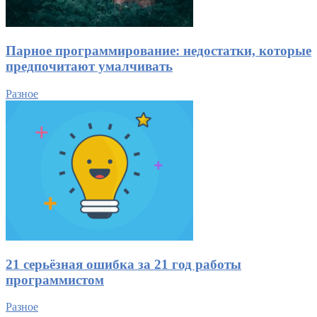
Парное программирование: недостатки, которые
предпочитают умалчивать
Разное
21 серьёзная ошибка за 21 год работы
программистом
Разное