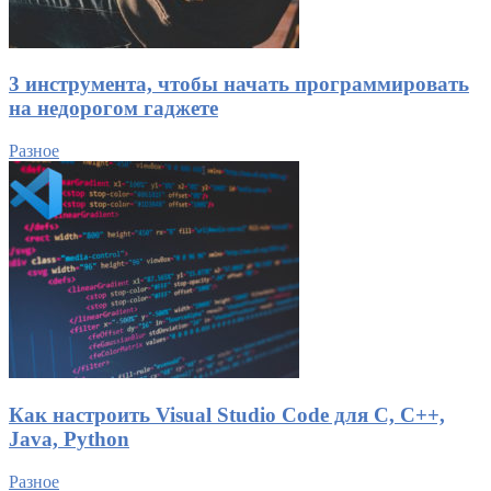
3 инструмента, чтобы начать программировать
на недорогом гаджете
Разное
Как настроить Visual Studio Code для C, C++,
Java, Python
Разное