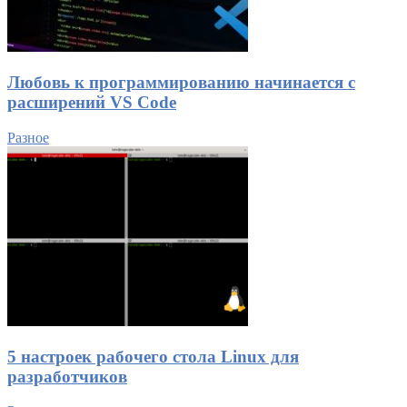
Любовь к программированию начинается с
расширений VS Code
Разное
5 настроек рабочего стола Linux для
разработчиков