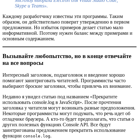
Microsoft выбрала Electron для Visual Studio Code,
Skype и Teams».
Каждому разработчику известны эти программы. Таким
образом, он действительно поверит утверждению в первом
предложении. Но избыток примеров делает статью мало
информативной. Поэтому нужен баланс между примерами и
основным содержанием.
Вызывайте любопытство, но в конце отвечайте
на все вопросы
Интересный заголовок, подзаголовок и введение хорошо
помогают заинтриговать читателей. Программисты часто
выбирают броские заголовки, чтобы привлечь их внимание.
Недавно я увидел статью под названием «Прекратите
использовать console.log в JavaScript». После прочтения
заголовка у читателя могут возникать разные предположения.
Некоторые программисты могут подумать, что речь идет об
отладчике браузера. А кто-то будет предполагать, что статья о
других полезных функциях Console API. Все будут
заинтригованы предложением прекратить использование
функции
.
console.log