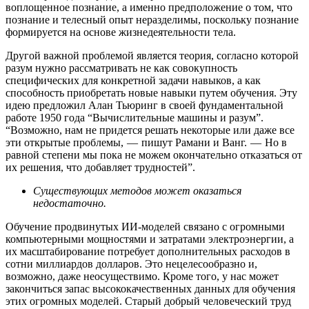
воплощенное познание, а именно предположение о том, что
познание и телесный опыт неразделимы, поскольку познание
формируется на основе жизнедеятельности тела.
Другой важной проблемой является теория, согласно которой
разум нужно рассматривать не как совокупность
специфических для конкретной задачи навыков, а как
способность приобретать новые навыки путем обучения. Эту
идею предложил Алан Тьюринг в своей фундаментальной
работе 1950 года “Вычислительные машины и разум”.
“Возможно, нам не придется решать некоторые или даже все
эти открытые проблемы, — пишут Рамани и Ванг. — Но в
равной степени мы пока не можем окончательно отказаться от
их решения, что добавляет трудностей”.
Существующих методов может оказаться
недостаточно.
Обучение продвинутых ИИ-моделей связано с огромными
компьютерными мощностями и затратами электроэнергии, а
их масштабирование потребует дополнительных расходов в
сотни миллиардов долларов. Это нецелесообразно и,
возможно, даже неосуществимо. Кроме того, у нас может
закончиться запас высококачественных данных для обучения
этих огромных моделей. Старый добрый человеческий труд