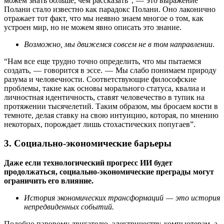
можем знать больше, чем рассказать”, — это выражение
Полани стало известно как парадокс Полани. Оно лаконично
отражает тот факт, что мы неявно знаем многое о том, как
устроен мир, но не можем явно описать это знание.
Возможно, мы движемся совсем не в том направлении
.
“Нам все еще трудно точно определить, что мы пытаемся
создать, — говорится в эссе. — Мы слабо понимаем природу
разума и человечности. Соответствующие философские
проблемы, такие как основы морального статуса, квалиа и
личностная идентичность, ставят человечество в тупик на
протяжении тысячелетий. Таким образом, мы бросаем кости в
темноте, делая ставку на свою интуицию, которая, по мнению
некоторых, порождает лишь стохастических попугаев”.
3. Социально-экономические барьеры
Даже если технологический прогресс ИИ будет
продолжаться, социально-экономические преграды могут
ограничить его влияние.
История экономических трансформаций — это история
непредвиденных событий.
Подобно паровому двигателю, электричеству, компьютерам, а