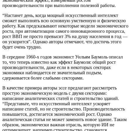
экономический эффект, измеряемый ростом
производительности при выполнении полезной работы.
“Настанет день, когда мощный искусственный интеллект
сможет выполнять всю основную умственную и физическую
работу. Как предсказывают некоторые модели экономического
роста, при автоматизации самого инновационного процесса,
рост ВВП не просто превысит 3% на душу населения в год —
он ускорится”. Однако авторы отмечают, что достичь этого
будет очень трудно.
В середине 1960-х годов экономист Уильям Баумоль описал
то, что теперь известно как эффект Баумоля: общий рост
производительности, даже если в некоторых секторах
экономики наблюдается ее значительный подъем,
сдерживается более слабыми секторами.
В качестве примера авторы эссе предлагают рассмотреть
простую экономическую модель с двумя секторами:
написание аналитических статей и строительство зданий.
“Представьте, что искусственный интеллект ускоряет
написание статей, но не строительство. Производительность
повышается, достигается экономический рост. Однако
аналитическая статья не может заменить новое здание. Таким
образом, экономически важная отрасль, которую ИИ не
оптимизирует, например строительство, становится