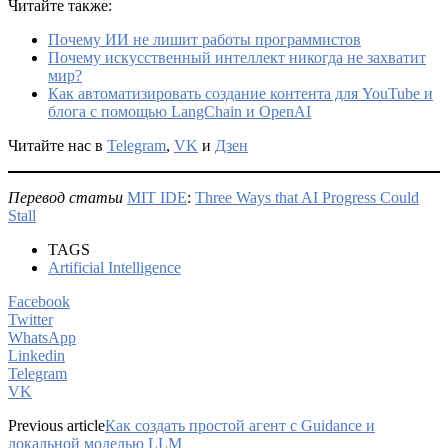
Читайте также:
Почему ИИ не лишит работы программистов
Почему искусственный интеллект никогда не захватит
мир?
Как автоматизировать создание контента для YouTube и
блога с помощью LangChain и OpenAI
Читайте нас в
Telegram
,
VK
и
Дзен
Перевод статьи
MIT IDE
:
Three Ways that AI Progress Could
Stall
TAGS
Artificial Intelligence
Facebook
Twitter
WhatsApp
Linkedin
Telegram
VK
Previous article
Как создать простой агент с Guidance и
локальной моделью LLM