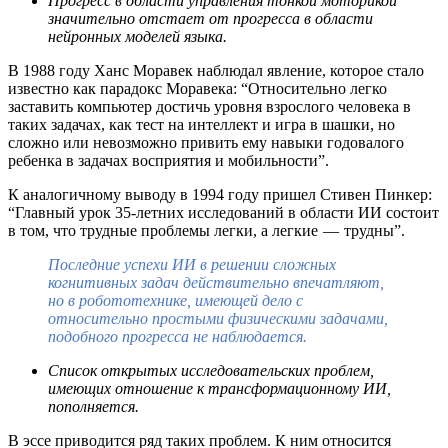
Прогресс в области управления тонкой моторикой
значительно отстает от прогресса в области
нейронных моделей языка.
В 1988 году Ханс Моравек наблюдал явление, которое стало
известно как парадокс Моравека: “Относительно легко
заставить компьютер достичь уровня взрослого человека в
таких задачах, как тест на интеллект и игра в шашки, но
сложно или невозможно привить ему навыки годовалого
ребенка в задачах восприятия и мобильности”.
К аналогичному выводу в 1994 году пришел Стивен Пинкер:
“Главный урок 35-летних исследований в области ИИ состоит
в том, что трудные проблемы легки, а легкие — трудны”.
Последние успехи ИИ в решении сложных
когнитивных задач действительно впечатляют,
но в робототехнике, имеющей дело с
относительно простыми физическими задачами,
подобного прогресса не наблюдается.
Список открытых исследовательских проблем,
имеющих отношение к трансформационному ИИ,
пополняется.
В эссе приводится ряд таких проблем. К ним относится