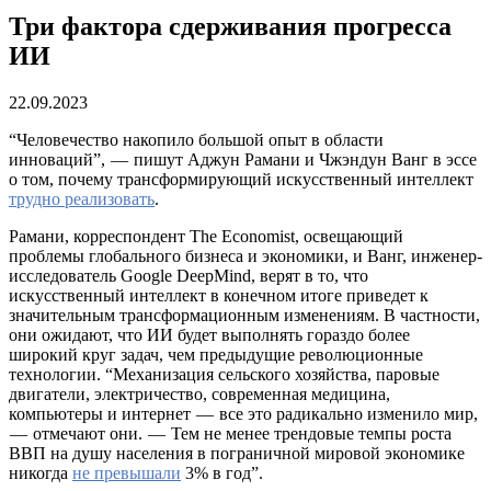
Три фактора сдерживания прогресса
ИИ
22.09.2023
“Человечество накопило большой опыт в области
инноваций”, — пишут Аджун Рамани и Чжэндун Ванг в эссе
о том, почему трансформирующий искусственный интеллект
трудно реализовать
.
Рамани, корреспондент The Economist, освещающий
проблемы глобального бизнеса и экономики, и Ванг, инженер-
исследователь Google DeepMind, верят в то, что
искусственный интеллект в конечном итоге приведет к
значительным трансформационным изменениям. В частности,
они ожидают, что ИИ будет выполнять гораздо более
широкий круг задач, чем предыдущие революционные
технологии. “Механизация сельского хозяйства, паровые
двигатели, электричество, современная медицина,
компьютеры и интернет — все это радикально изменило мир,
— отмечают они. — Тем не менее трендовые темпы роста
ВВП на душу населения в пограничной мировой экономике
никогда
не превышали
3% в год”.