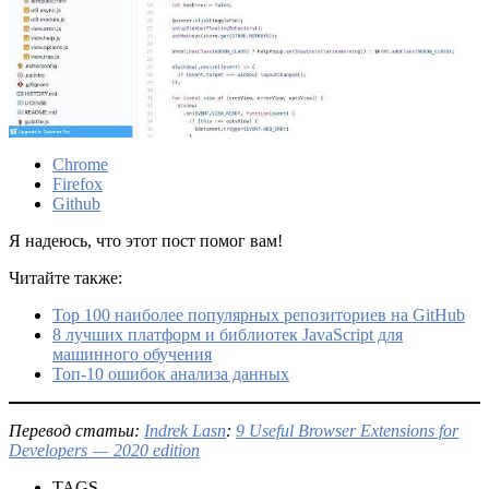
Chrome
Firefox
Github
Я надеюсь, что этот пост помог вам!
Читайте также:
Top 100 наиболее популярных репозиториев на GitHub
8 лучших платформ и библиотек JavaScript для
машинного обучения
Топ-10 ошибок анализа данных
Перевод статьи:
Indrek Lasn
:
9 Useful Browser Extensions for
Developers — 2020 edition
TAGS