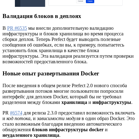
Валидация блоков в деплоях
В
PR #6535
мы внесли дополнительную валидацию
инфраструктуры и блоков хранилища во время процесса
сборки деплоя. Теперь Prefect будет выводить полезные
сообщения об ошибках, если вы, к примеру, попытаетесь
установить блок хранилища в качестве блока
инфраструктуры. Эта валидация реализуется путем проверки
возможностей предоставленного блока.
Новые опыт развертывания Docker
После введения в общем релизе Prefect 2.0 нового способа
развертывания потоков многие пользователи попросили
интерфейс для деплоев Docker, который бы не требовал
разделения между блоками
хранилища
и
инфраструктуры
.
PR
#6574
для релиза 2.3.0 предоставил возможность включать
и
код потока
, и
зависимости модуля
в один образ Docker. Это
стало возможным благодаря введению автоматического
обнаружения
блоков инфраструктуры docker
и
неудаленного хранилища
.