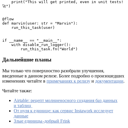
    print("This will get printed, even in unit tests! 
🚀")
@flow
def marvin(user: str = "Marvin"):
    run_this_task(user)
if __name__ == "__main__":
    with disable_run_logger():
        run_this_task.fn("World")
Дальнейшие планы
Мы только что поверхностно разобрали улучшения,
введенные в данном релизе. Более подробно о произошедших
изменениях читайте в
примечаниях к релизу
и
документации
.
Читайте также:
Airtable: рецепт молниеносного создания баз данных
и таблиц
От нуля к единице: как сервис Instawork исследует
данные
Злые единицы - добрый Frink