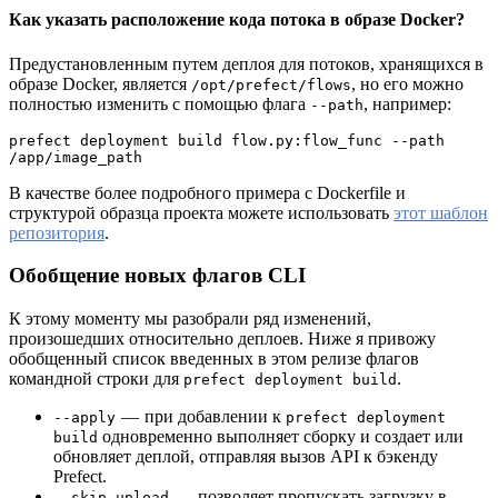
Как указать расположение кода потока в образе Docker?
Предустановленным путем деплоя для потоков, хранящихся в
образе Docker, является
, но его можно
/opt/prefect/flows
полностью изменить с помощью флага
, например:
--path
prefect deployment build flow.py:flow_func --path 
/app/image_path
В качестве более подробного примера с Dockerfile и
структурой образца проекта можете использовать
этот шаблон
репозитория
.
Обобщение новых флагов CLI
К этому моменту мы разобрали ряд изменений,
произошедших относительно деплоев. Ниже я привожу
обобщенный список введенных в этом релизе флагов
командной строки для
.
prefect deployment build
— при добавлении к
--apply
prefect deployment
одновременно выполняет сборку и создает или
build
обновляет деплой, отправляя вызов API к бэкенду
Prefect.
— позволяет пропускать загрузку в
--skip-upload