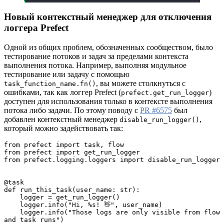
Новый контекстный менеджер для отключения
логгера Prefect
Одной из общих проблем, обозначенных сообществом, было
тестирование потоков и задач за пределами контекста
выполнения потока. Например, выполняя модульное
тестирование или задачу с помощью
, вы можете столкнуться с
task_function_name.fn()
ошибками, так как логгер Prefect (
)
prefect.get_run_logger
доступен для использования только в контексте выполнения
потока либо задачи. По этому поводу с
PR #6575
был
добавлен контекстный менеджер
,
disable_run_logger()
который можно задействовать так:
from prefect import task, flow
from prefect import get_run_logger
from prefect.logging.loggers import disable_run_logger
@task
def run_this_task(user_name: str):
    logger = get_run_logger()
    logger.info("Hi, %s! 👋", user_name)
    logger.info("Those logs are only visible from flow 
and task runs")