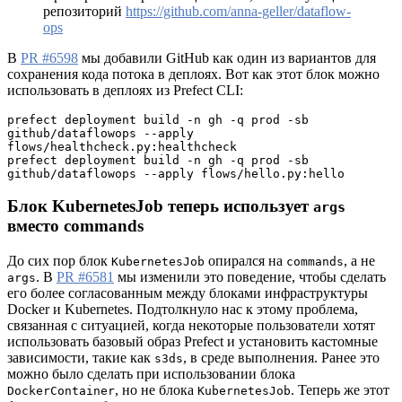
репозиторий
https://github.com/anna-geller/dataflow-
ops
В
PR #6598
мы добавили GitHub как один из вариантов для
сохранения кода потока в деплоях. Вот как этот блок можно
использовать в деплоях из Prefect CLI:
prefect deployment build -n gh -q prod -sb 
github/dataflowops --apply 
flows/healthcheck.py:healthcheck
prefect deployment build -n gh -q prod -sb 
github/dataflowops --apply flows/hello.py:hello
Блок KubernetesJob теперь использует
args
вместо commands
До сих пор блок
опирался на
, а не
KubernetesJob
commands
. В
PR #6581
мы изменили это поведение, чтобы сделать
args
его более согласованным между блоками инфраструктуры
Docker и Kubernetes. Подтолкнуло нас к этому проблема,
связанная с ситуацией, когда некоторые пользователи хотят
использовать базовый образ Prefect и установить кастомные
зависимости, такие как
, в среде выполнения. Ранее это
s3ds
можно было сделать при использовании блока
, но не блока
. Теперь же этот
DockerContainer
KubernetesJob