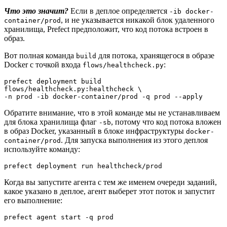
Что это значит?
Если в деплое определяется
-ib docker-
, и не указывается никакой блок удаленного
container/prod
хранилища, Prefect предположит, что код потока встроен в
образ.
Вот полная команда
для потока, хранящегося в образе
build
Docker с точкой входа
:
flows/healthcheck.py
prefect deployment build 
flows/healthcheck.py:healthcheck \
-n prod -ib docker-container/prod -q prod --apply
Обратите внимание, что в этой команде мы не устанавливаем
для блока хранилища флаг
, потому что код потока вложен
-sb
в образ Docker, указанный в блоке инфраструктуры
docker-
. Для запуска выполнения из этого деплоя
container/prod
используйте команду:
prefect deployment run healthcheck/prod
Когда вы запустите агента с тем же именем очереди заданий,
какое указано в деплое, агент выберет этот поток и запустит
его выполнение:
prefect agent start -q prod