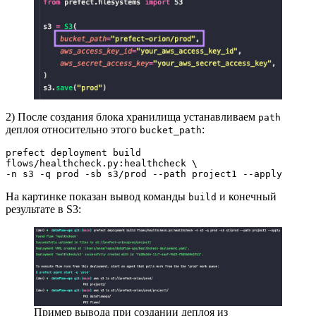
2) После создания блока хранилища устанавливаем
path
деплоя относительно этого
:
bucket_path
prefect deployment build 
flows/healthcheck.py:healthcheck \
-n s3 -q prod -sb s3/prod --path project1 --apply
На картинке показан вывод команды
и конечный
build
результате в S3:
Пример вывода при создании деплоя из