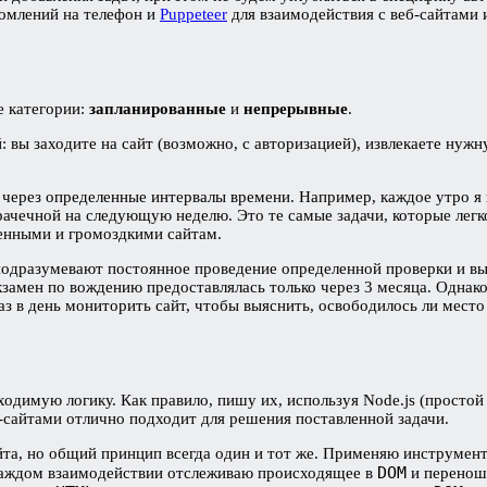
омлений на телефон и
Puppeteer
для взаимодействия с веб-сайтами 
е категории:
запланированные
и
непрерывные
.
: вы заходите на сайт (возможно, с авторизацией), извлекаете ну
я через определенные интервалы времени. Например, каждое утро я
ачечной на следующую неделю. Это те самые задачи, которые легко
ленными и громоздкими сайтам.
подразумевают постоянное проведение определенной проверки и вы
 экзамен по вождению предоставлялась только через 3 месяца. Однак
аз в день мониторить сайт, чтобы выяснить, освободилось ли мест
одимую логику. Как правило, пишу их, используя Node.js (простой J
-сайтами отлично подходит для решения поставленной задачи.
йта, но общий принцип всегда один и тот же. Применяю инструмен
DOM
каждом взаимодействии отслеживаю происходящее в
и переношу