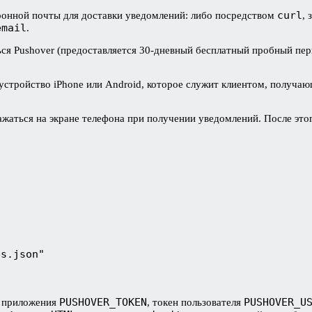
curl
тронной почты для доставки уведомлений: либо посредством
,
email
.
ся Pushover (предоставляется 30-дневный бесплатный пробный пер
 устройство iPhone или Android, которое служит клиентом, получа
ажаться на экране телефона при получении уведомлений. После эт
es.json"
PUSHOVER_TOKEN
PUSHOVER_U
н приложения
, токен пользователя