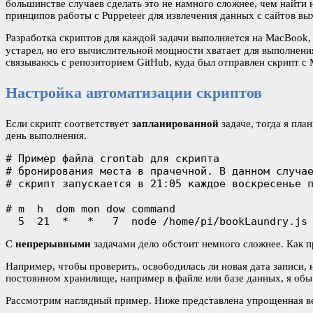
большинстве случаев сделать это не намного сложнее, чем найт
принципов работы с Puppeteer для извлечения данных с сайтов вы
Разработка скриптов для каждой задачи выполняется на MacBook, 
устарел, но его вычислительной мощности хватает для выполнени
связываюсь с репозиторием GitHub, куда был отправлен скрипт с
Настройка автоматизации скриптов
Если скрипт соответствует
запланированной
задаче, тогда я пл
день выполнения.
# Пример файла crontab для скрипта
# бронирования места в прачечной. В данном случа
# скрипт запускается в 21:05 каждое воскресенье 
# m  h  dom mon dow command
  5  21  *   *   7  node /home/pi/bookLaundry.js
С
непрерывными
задачами дело обстоит немного сложнее. Как 
Например, чтобы проверить, освободилась ли новая дата записи,
постоянном хранилище, например в файле или базе данных, я об
Рассмотрим наглядный пример. Ниже представлена упрощенная ве