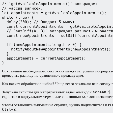
// `getAvailableAppointments()` возвращает
// массив записей.
let appointments = getAvailableAppointments();
while (true) {
  delay(300); // Ожидает 5 минут 
  const currentAppointments = getAvailableAppoin
  // `setDiff(A, B)` возвращает разность множест
  const newAppointments = setDiff(currentAppoint
  if (newAppointments.length > 0) {
    notifyAboutNewAppointments(newAppointments);
  }
  appointments = currentAppointments;
}
Сохранение необходимого состояния между запусками посредст
проверить разницу по сравнению с предыдущим.
Как насчет обработки ошибок? Чаще всего заключаю всю логику 
screen
$ 
Запускаю скрипты для
непрерывных
задач командой
.
screen
скриптов в виртуальном терминале с помощью
позволяет
Чтобы остановить выполнение скрипта, нужно подключиться к Pi
Ctrl+Z
.