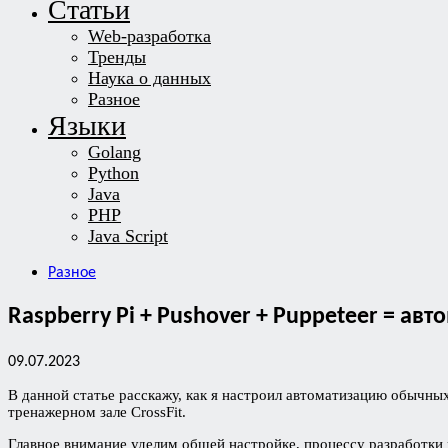
Статьи
Web-разработка
Тренды
Наука о данных
Разное
Языки
Golang
Python
Java
PHP
Java Script
Разное
Raspberry Pi + Pushover + Puppeteer = а
09.07.2023
В данной статье расскажу, как я настроил автоматизацию обычны
тренажерном зале CrossFit.
Главное внимание уделим общей настройке, процессу разработки и