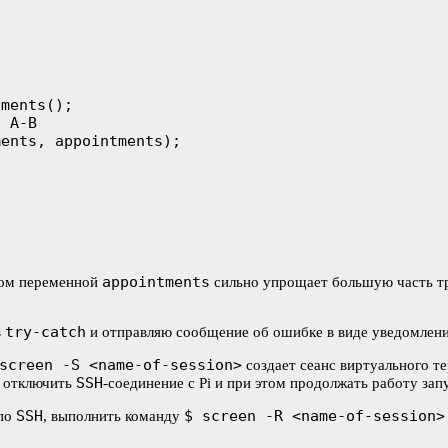
tments();
в A-B
ments, appointments);
appointments
вом переменной
сильно упрощает большую часть тр
try-catch
в
и отправляю сообщение об ошибке в виде уведомлени
screen -S <name-of-session>
создает сеанс виртуального те
SSH
 отключить
-соединение с Pi и при этом продолжать работу за
SSH
$ screen -R <name-of-session>
 по
, выполнить команду