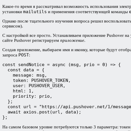
Какое-то время я рассматривал возможность использования элек
mailutils
установки
и применения соответствующей команды
Однако после тщательного изучения вопроса решил воспользовать
сервисом).
С настройкой все просто. Устанавливаем приложение Pushover на
сайте Pushover регистрируем
приложение
.
Создав приложение, выбираем имя и иконку, которые будут отобр
POST
запроса
:
const sendNotice = async (msg, prio = 0) => {
  const data = {
    message: msg,
    token: PUSHOVER_TOKEN,
    user: PUSHOVER_USER,
    html: 1,
    priority: prio,
  };
  const url = "https://api.pushover.net/1/messag
  await axios.post(url, data);
};
На самом базовом уровне потребуются только 3 параметра: токе