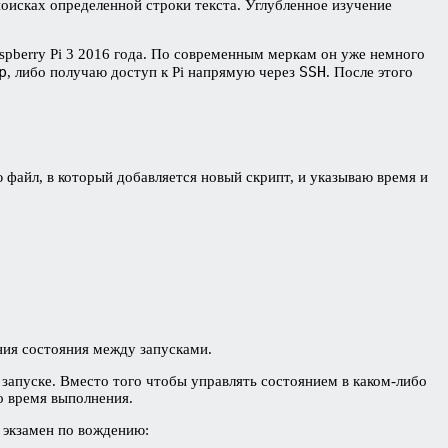
оисках определенной строки текста. Углубленное изучение
pberry Pi 3 2016 года. По современным меркам он уже немного
p
SSH
, либо получаю доступ к Pi напрямую через
. После этого
ю файл, в который добавляется новый скрипт, и указываю время и
ния состояния между запусками.
запуске. Вместо того чтобы управлять состоянием в каком-либо
о время выполнения.
 экзамен по вождению: