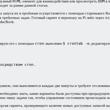
HTML
DOM
и нужный
-элемент для взаимодействия или просмотреть
в п
ходит за рамки данной статьи.
а запуск их в
продакшн
осуществляется с помощью старенького Ras
sc
я требуемых задач. Готовый скрипт я переношу на Pi либо через
 MacBook.
cron
$ crontab -e
анирую его с помощью
: выполняю
, редактиру
е 
посредством cron.
правило, они выполняются каждые две минуты и требуют отслежива
 необходимо знать, какие варианты были доступны при предыдущем 
ычно пишу задачи так, чтобы управление состоянием происходило в
рсия скрипта, проверяющего наличие новых доступных записей на