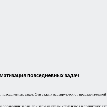
втоматизация повседневных задач
х повседневных задач. Эти задачи варьируются от предварительной
 добавления задач, при этом не будем углубляться в специфику авт