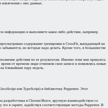
и извлечения с них данных.
жную информацию и выполняете какое-либо действие, например
 просматриваю содержание тренировки в CrossFit, выпадающей на
 забываются, но которые надо делать. Кроме того, в большинстве
полнение действия по ее результатам. Именно этим мне пришлось
о время от времени люди отменяли свои записи и появлялись новые
о на ближайшие пару недель.
avaScript или TypeScript) и библиотеку Puppeteer. Этот
ты разработчика в Chrome/Brave, вручную взаимодействую со
 это в скрипт, задействуя соответствующие методы Puppeteer. В