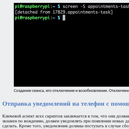
Создание сеанса, его отключение и возобновление. Отключе
Отправка уведомлений на телефон с помо
Ключевой аспект всех скриптов заключается в том, что они долж
экзамен по вождению, должен уведомлять при появлении новых да
сделать. Кроме того, уведомления должны поступать в случае сб