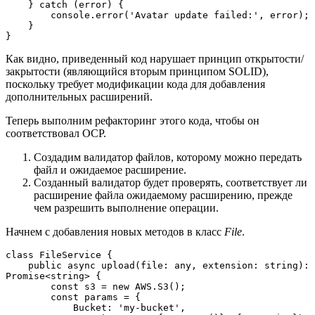
    } catch (error) {
        console.error('Avatar update failed:', error);
    }
}
Как видно, приведенный код нарушает принцип открытости/
закрытости (являющийся вторым принципом SOLID),
поскольку требует модификации кода для добавления
дополнительных расширений.
Теперь выполним рефакторинг этого кода, чтобы он
соответствовал OCP.
Создадим валидатор файлов, которому можно передать
файл и ожидаемое расширение.
Созданный валидатор будет проверять, соответствует ли
расширение файла ожидаемому расширению, прежде
чем разрешить выполнение операции.
Начнем с добавления новых методов в класс
File
.
class FileService {
    public async upload(file: any, extension: string): 
Promise<string> {
        const s3 = new AWS.S3();
        const params = {
            Bucket: 'my-bucket',