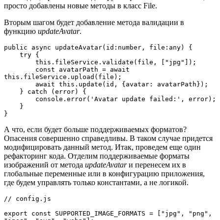
просто добавлены новые методы в класс File.
Вторым шагом будет добавление метода валидации в
функцию
updateAvatar
.
public async updateAvatar(id:number, file:any) {
    try {
        this.fileService.validate(file, ["jpg"]);
        const avatarPath = await 
this.fileService.upload(file);
        await this.update(id, {avatar: avatarPath});
    } catch (error) {
        console.error('Avatar update failed:', error);
    }
}
А что, если будет больше поддерживаемых форматов?
Опасения совершенно справедливы. В таком случае придется
модифицировать данный метод. Итак, проведем еще один
рефакторинг кода. Отделим поддерживаемые форматы
изображений от метода
updateAvatar
и перенесем их в
глобальные переменные или в конфигурацию приложения,
где будем управлять только константами, а не логикой.
// config.js
export const SUPPORTED_IMAGE_FORMATS = ["jpg", "png", 