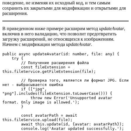
поведение, не изменяя их исходный код, и тем самым
сохранить их закрытыми для модификации и открытыми для
расширения.
В приведенном ниже примере расширим метод
updateAvatar
,
включив в него валидацию, что позволит предотвратить
загрузку расширений, не относящихся к изображениям.
Начнем с модификации метода
updateAvatar
.
public async updateAvatar(id: number, file: any) {
    try {
        // Получение расширения файла 
        const fileExtension = 
this.fileService.getFileExtension(file);
        // Проверка того, является ли формат JPG. Если 
нет - выбрасывается ошибка
        if (["jpg", 
"png"].includes(fileExtension.toLowerCase())) {
            throw new Error('Unsupported avatar 
format. Only image is allowed.');
        }
        const avatarPath = await 
this.fileService.upload(file);
        await this.update(id, {avatar: avatarPath});
        console.log('Avatar updated successfully.');