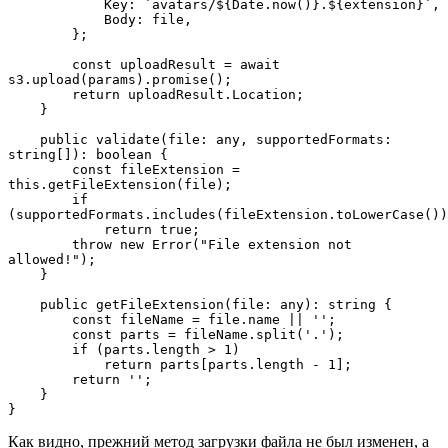
            Key: `avatars/${Date.now()}.${extension}`,
            Body: file,
        };
        const uploadResult = await 
s3.upload(params).promise();
        return uploadResult.Location;
    }
    public validate(file: any, supportedFormats: 
string[]): boolean {
        const fileExtension = 
this.getFileExtension(file);
        if 
(supportedFormats.includes(fileExtension.toLowerCase())
            return true;
        throw new Error("File extension not 
allowed!");
    }
    public getFileExtension(file: any): string {
        const fileName = file.name || '';
        const parts = fileName.split('.');
        if (parts.length > 1)
            return parts[parts.length - 1];
        return '';
    }
}
Как видно, прежний метод загрузки файла не был изменен, а