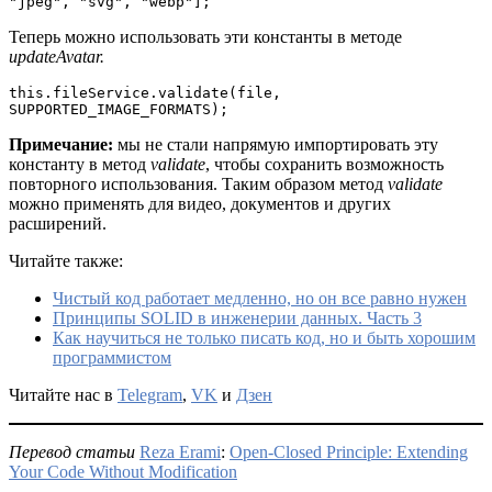
"jpeg", "svg", "webp"];
Теперь можно использовать эти константы в методе
updateAvatar.
this.fileService.validate(file, 
SUPPORTED_IMAGE_FORMATS);
Примечание:
мы не стали напрямую импортировать эту
константу в метод
validate
, чтобы сохранить возможность
повторного использования. Таким образом метод
validate
можно применять для видео, документов и других
расширений.
Читайте также:
Чистый код работает медленно, но он все равно нужен
Принципы SOLID в инженерии данных. Часть 3
Как научиться не только писать код, но и быть хорошим
программистом
Читайте нас в
Telegram
,
VK
и
Дзен
Перевод статьи
Reza Erami
:
Open-Closed Principle: Extending
Your Code Without Modification