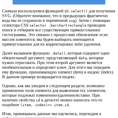
Сначала воспользуемся функцией
для получения
d3.select()
SVG. (Обратите внимание, что в предыдущих фрагментах
кода мы ее сохранили в переменной
). Затем с помощью
svg
селектора CSS
проводим
selector .barchartrectangle
поиск и отбираем все существующие прямоугольники
гистограммы. Это связано с процессами обновления: если
массив изменится, мы будем выбирать имеющиеся
прямоугольники для их корректировки либо удаления.
Далее вызываем функцию
, которая содержит один
.data()
обязательный аргумент, представляющий
, которые
data
нужно отрисовать. При этом второй аргумент является
необязательным и определяет ключ. Для этого мы передаем
ему функцию, принимающую элемент (item) и индекс (index).
В данном примере возвращается индекс.
Однако, как мы увидим в следующем разделе, возможно
применение поля элемента для выявления тех элементов,
которые подлежат изменению/удалению/вставке. При
наличии свойства
в датасете можно написать что-то
id
подобное
.
(item, index)=> item.id
Итак, привязывать данные мы научились, переходим к