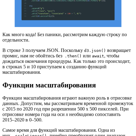
Как много кода! Без паники, рассмотрим каждую строку по
отдельности.
В строке 3 получаем JSON. Поскольку
возвращает
d3.json()
промис, нам не обойтись без
или
, чтобы
.then()
await
дождаться окончания процедуры. Как только это происходит,
в строках 5 и 10 приступаем к созданию функций
масштабирования.
Функции масштабирования
Функции масштабирования играют важную роль в отрисовке
данных. Допустим, мы рассматриваем временной промежуток
с 2015 по 2020 год при разрешении 500 х 500 пикселей. При
отрисовке номера года на оси
x
необходимо сопоставить
2015–2020 в 0–500.
Самое время для функций масштабирования. Одна из
них,
, линейно преобразует один диапазон
.scaleLinear()