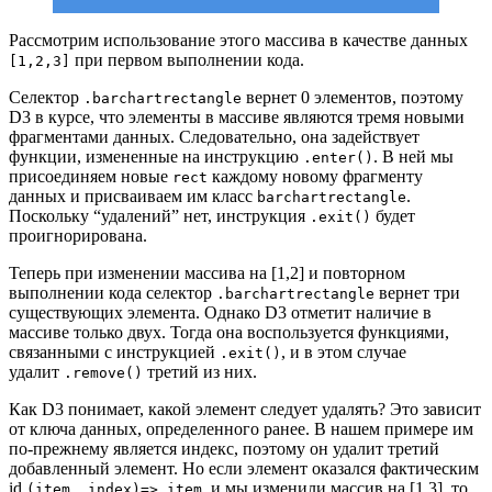
Рассмотрим использование этого массива в качестве данных
при первом выполнении кода.
[1,2,3]
Селектор
вернет 0 элементов, поэтому
.barchartrectangle
D3 в курсе, что элементы в массиве являются тремя новыми
фрагментами данных. Следовательно, она задействует
функции, измененные на инструкцию
. В ней мы
.enter()
присоединяем новые
каждому новому фрагменту
rect
данных и присваиваем им класс
.
barchartrectangle
Поскольку “удалений” нет, инструкция
будет
.exit()
проигнорирована.
Теперь при изменении массива на [1,2] и повторном
выполнении кода селектор
вернет три
.barchartrectangle
существующих элемента. Однако D3 отметит наличие в
массиве только двух. Тогда она воспользуется функциями,
связанными с инструкцией
, и в этом случае
.exit()
удалит
третий из них.
.remove()
Как D3 понимает, какой элемент следует удалять? Это зависит
от ключа данных, определенного ранее. В нашем примере им
по-прежнему является индекс, поэтому он удалит третий
добавленный элемент. Но если элемент оказался фактическим
id
, и мы изменили массив на [1,3], то
(item, index)=> item