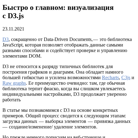
Быстро о главном: визуализация
с D3.js
23.11.2021
D3
, сокращенно от Data-Driven Documents, — это библиотека
JavaScript, которая позволяет отображать данные самыми
разными способами и содействует проверке и управлению
элементами DOM.
D3 не относится к разряду типичных библиотек для
построения графиков и диаграмм. Она обладает намного
большей гибкостью и усилена возможностями
Recharts
,
C3js
и
Raw graphs
. Ее преимущество очевидно: там, где обычная
библиотека терпит фиаско, когда вы слишком увлекаетесь
индивидуальными настройками, D3 продолжает уверенно
работать
В статье мы познакомимся с D3 на основе конкретных
примеров. Общий процесс сводится к следующим этапам:
загрузка данных — выборка элементов — привязка данных
— создание/изменение/ удаление элементов.
Но прежде немного порисуем на веб-странице и