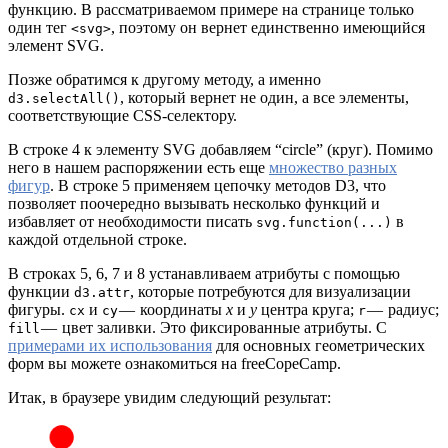
функцию. В рассматриваемом примере на странице только
один тег
, поэтому он вернет единственно имеющийся
<svg>
элемент SVG.
Позже обратимся к другому методу, а именно
, который вернет не один, а все элементы,
d3.selectAll()
соответствующие CSS-селектору.
В строке 4 к элементу SVG добавляем “circle” (круг). Помимо
него в нашем распоряжении есть еще
множество разных
фигур
. В строке 5 применяем цепочку методов D3, что
позволяет поочередно вызывать несколько функций и
избавляет от необходимости писать
в
svg.function(...)
каждой отдельной строке.
В строках 5, 6, 7 и 8 устанавливаем атрибуты с помощью
функции
, которые потребуются для визуализации
d3.attr
фигуры.
и
— координаты
x
и
y
центра круга;
— радиус;
cx
cy
r
— цвет заливки. Это фиксированные атрибуты. С
fill
примерами их использования
для основных геометрических
форм вы можете ознакомиться на freeCopeCamp.
Итак, в браузере увидим следующий результат: