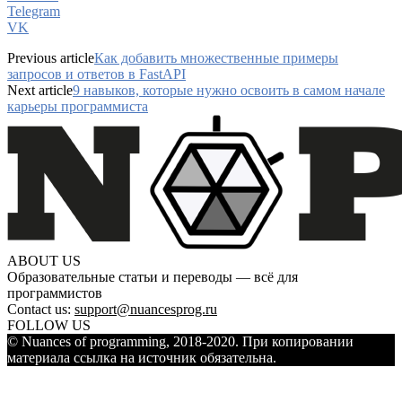
Telegram
VK
Previous article
Как добавить множественные примеры
запросов и ответов в FastAPI
Next article
9 навыков, которые нужно освоить в самом начале
карьеры программиста
ABOUT US
Образовательные статьи и переводы — всё для
программистов
Contact us:
support@nuancesprog.ru
FOLLOW US
© Nuances of programming, 2018-2020. При копировании
материала ссылка на источник обязательна.