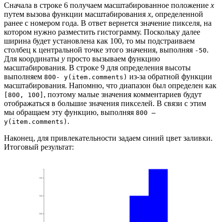
Сначала в строке 6 получаем масштабированное положение
x
путем вызова функции масштабирования
x
, определенной
ранее с номером года. В ответ вернется значение пикселя, на
котором нужно разместить гистограмму. Поскольку далее
ширина будет установлена как 100, то мы подстраиваем
столбец к центральной точке этого значения, выполняя
.
-50
Для координаты
y
просто вызываем функцию
масштабирования. В строке 9 для определения высоты
выполняем
из-за обратной функции
800- y(item.comments)
масштабирования. Напомню, что диапазон был определен как
, поэтому малые значения комментариев будут
[800, 100]
отображаться в большие значения пикселей. В связи с этим
мы обращаем эту функцию, выполняя
800 —
.
y(item.comments)
Наконец, для привлекательности задаем синий цвет заливки.
Итоговый результат: