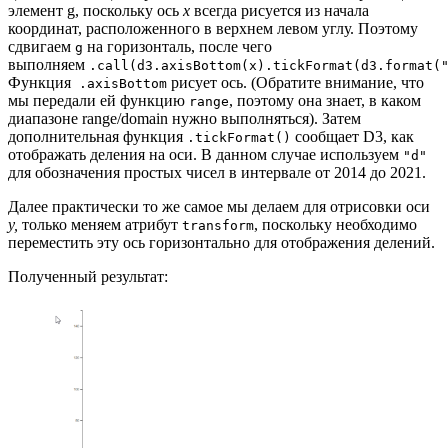
элемент g, поскольку ось
x
всегда рисуется из начала
координат, расположенного в верхнем левом углу. Поэтому
сдвигаем
на горизонталь, после чего
g
выполняем
.call(d3.axisBottom(x).tickFormat(d3.format(
Функция
рисует ось. (Обратите внимание, что
.axisBottom
мы передали ей функцию
, поэтому она знает, в каком
range
диапазоне range/domain нужно выполняться). Затем
дополнительная функция
сообщает D3, как
.tickFormat()
отображать деления на оси. В данном случае используем
"d"
для обозначения простых чисел в интервале от 2014 до 2021.
Далее практически то же самое мы делаем для отрисовки оси
y,
только меняем атрибут
, поскольку необходимо
transform
переместить эту ось горизонтально для отображения делений.
Полученный результат: