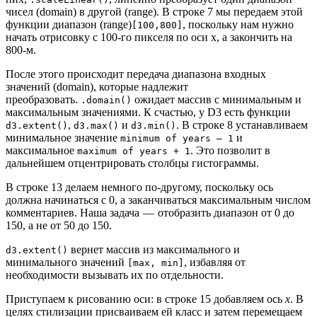
чисел (domain) в другой (range). В строке 7 мы передаем этой
функции диапазон (range)
, поскольку нам нужно
[100,800]
начать отрисовку с 100-го пикселя по оси x, а закончить на
800-м.
После этого происходит передача диапазона входных
значений (domain), которые надлежит
преобразовать.
ожидает массив с минимальным и
.domain()
максимальным значениями. К счастью, у D3 есть функции
,
и
. В строке 8 устанавливаем
d3.extent()
d3.max()
d3.min()
минимальное значение
и
minimum of years — 1
максимальное
. Это позволит в
maximum of years + 1
дальнейшем отцентрировать столбцы гистограммы.
В строке 13 делаем немного по-другому, поскольку ось
должна начинаться с 0, а заканчиваться максимальным числом
комментариев. Наша задача — отобразить диапазон от 0 до
150, а не от 50 до 150.
вернет массив из максимального и
d3.extent()
минимального значений
, избавляя от
[max, min]
необходимости вызывать их по отдельности.
Приступаем к рисованию оси: в строке 15 добавляем ось
x
. В
целях стилизации присваиваем ей класс и затем перемещаем