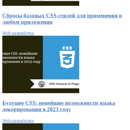
Сбросы базовых CSS-стилей для применения в
любом приложении
Web-разработка
Будущее CSS: новейшие возможности языка
декорирования в 2023 году
Web-разработка