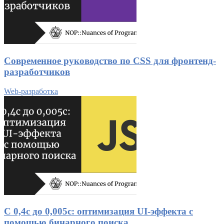
Современное руководство по CSS для фронтенд-
разработчиков
Web-разработка
С 0,4с до 0,005с: оптимизация UI-эффекта с
помощью бинарного поиска