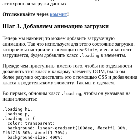
асинхронная загрузка данных.
Отслеживайте через
коммит
!
Шаг 3. Добавляем анимацию загрузки
Теперь мы наконец-то можем добавить загрузочную
анимацию. Так что используем для этого состояние загрузки,
которое мы настроили с помощью
, и если контент
useState
загружается, будем добавлять класс
в элементы.
.loading
Прежде чем приступить, вместо того, чтобы по отдельности
добавлять этот класс к каждому элементу DOM, было бы
более разумно осуществлять это с помощью CSS и добавления
класса к родительскому элементу. Так мы и сделаем.
Во-первых, обновим класс
, чтобы он указывал на
.loading
наши элементы:
.loading h1,

.loading p,

.loading li {

  color: transparent;

  background: linear-gradient(100deg, #eceff1 30%, 
#f6f7f8 50%, #eceff1 70%);

  background-size: 400%;
