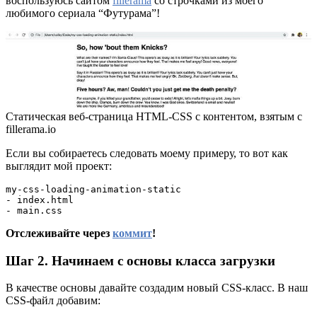
воспользуюсь сайтом
fillerama
со строчками из моего
любимого сериала “Футурама”!
Статическая веб-страница HTML-CSS с контентом, взятым с
fillerama.io
Если вы собираетесь следовать моему примеру, то вот как
выглядит мой проект:
my-css-loading-animation-static

- index.html

- main.css
Отслеживайте через
коммит
!
Шаг 2. Начинаем с основы класса загрузки
В качестве основы давайте создадим новый CSS-класс. В наш
CSS-файл добавим: