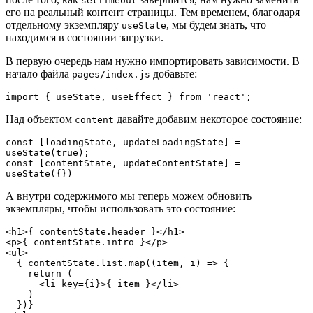
setTimeout
его на реальный контент страницы. Тем временем, благодаря
отдельному экземпляру
, мы будем знать, что
useState
находимся в состоянии загрузки.
В первую очередь нам нужно импортировать зависимости. В
начало файла
добавьте:
pages/index.js
import { useState, useEffect } from 'react';
Над объектом
давайте добавим некоторое состояние:
content
const [loadingState, updateLoadingState] = 
useState(true);

const [contentState, updateContentState] = 
useState({})
А внутри содержимого мы теперь можем обновить
экземпляры, чтобы использовать это состояние:
<h1>{ contentState.header }</h1>

<p>{ contentState.intro }</p>

<ul>

  { contentState.list.map((item, i) => {

    return (

      <li key={i}>{ item }</li>

    )

  })}
