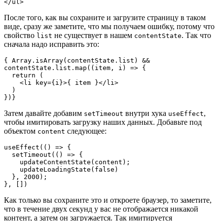
</ul>
После того, как вы сохраните и загрузите страницу в таком
виде, сразу же заметите, что мы получаем ошибку, потому что
свойство
не существует в нашем
. Так что
list
contentState
сначала надо исправить это:
{ Array.isArray(contentState.list) && 
contentState.list.map((item, i) => {

  return (

    <li key={i}>{ item }</li>

  )

})}
Затем давайте добавим
внутри хука
,
setTimeout
useEffect
чтобы имитировать загрузку наших данных. Добавьте под
объектом
следующее:
content
useEffect(() => {

  setTimeout(() => {

    updateContentState(content);

    updateLoadingState(false)

  }, 2000);

}, [])
Как только вы сохраните это и откроете браузер, то заметите,
что в течение двух секунд у вас не отображается никакой
контент, а затем он загружается. Так имитируется