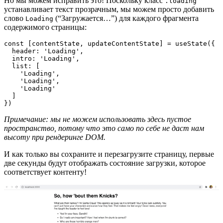
Но мы можем исправить это! Поскольку класс
.loading
устанавливает текст прозрачным, мы можем просто добавить
слово
(“Загружается…”) для каждого фрагмента
Loading
содержимого страницы:
const [contentState, updateContentState] = useState({

  header: 'Loading',

  intro: 'Loading',

  list: [

    'Loading',

    'Loading',

    'Loading'

  ]

})
Примечание: мы не можем использовать здесь пустое
пространство, потому что это само по себе не даст нам
высоту при рендеринге DOM.
И как только вы сохраните и перезагрузите страницу, первые
две секунды будут отображать состояние загрузки, которое
соответствует контенту!