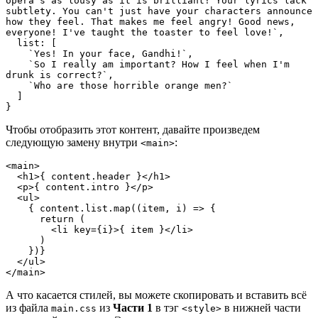
opera's as lousy as it is brilliant! Your lyrics lack 
subtlety. You can't just have your characters announce 
how they feel. That makes me feel angry! Good news, 
everyone! I've taught the toaster to feel love!`,

  list: [

    `Yes! In your face, Gandhi!`,

    `So I really am important? How I feel when I'm 
drunk is correct?`,

    `Who are those horrible orange men?`

  ]

}
Чтобы отобразить этот контент, давайте произведем
следующую замену внутри
:
<main>
<main>

  <h1>{ content.header }</h1>

  <p>{ content.intro }</p>

  <ul>

    { content.list.map((item, i) => {

      return (

        <li key={i}>{ item }</li>

      )

    })}

  </ul>

</main>
А что касается стилей, вы можете скопировать и вставить всё
из файла
из
Части 1
в тэг
в нижней части
main.css
<style>