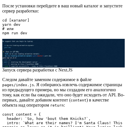
После установки перейдите в ваш новый каталог и запустите
сервер разработки:
cd [каталог]

yarn dev

# или

npm run dev
Запуск сервера разработки с Next.JS
Следом давайте заменим содержимое в файле
. Я собираюсь извлечь содержимое страницы
pages/index.js
из предыдущего примера, но мы создадим его аналогично
тому, как если бы ожидали, что оно будет исходить от API. Во-
первых, давайте добавим контент (
) в качестве
content
объекта над оператором
:
return
const content = {

  header: `So, how 'bout them Knicks?`,

  intro: `What are their names? I'm Santa Claus! This 