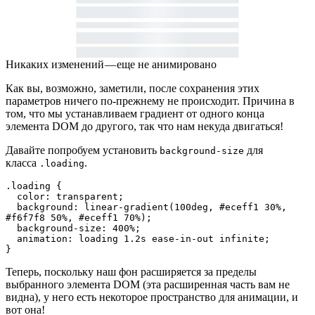
Никаких изменений — еще не анимировано
Как вы, возможно, заметили, после сохранения этих
параметров ничего по-прежнему не происходит. Причина в
том, что мы устанавливаем градиент от одного конца
элемента DOM до другого, так что нам некуда двигаться!
Давайте попробуем установить
для
background-size
класса
.
.loading
.loading {

  color: transparent;

  background: linear-gradient(100deg, #eceff1 30%, 
#f6f7f8 50%, #eceff1 70%);

  background-size: 400%;

  animation: loading 1.2s ease-in-out infinite;

}
Теперь, поскольку наш фон расширяется за пределы
выбранного элемента DOM (эта расширенная часть вам не
видна), у него есть некоторое пространство для анимации, и
вот она!