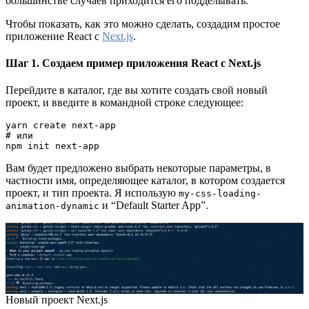
большинстве случаев приходится его подделывать.
Чтобы показать, как это можно сделать, создадим простое
приложение React с
Next.js
.
Шаг 1. Создаем пример приложения React с Next.js
Перейдите в каталог, где вы хотите создать свой новый
проект, и введите в командной строке следующее:
yarn create next-app

# или

npm init next-app
Вам будет предложено выбрать некоторые параметры, в
частности имя, определяющее каталог, в котором создается
проект, и тип проекта. Я использую
my-css-loading-
и “Default Starter App”.
animation-dynamic
Новый проект Next.js