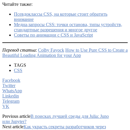
Читайте также:
Псевдоклассы CSS, на которые стоит обратить
внимание
Медиа-запросы CSS: точки останова, типы устройств,
стандартные разрешения и многое другое
Советы по анимации с CSS и JavaScript
Перевод статьи
:
Colby Fayock
How to Use Pure CSS to Create a
Beautiful Loading Animation for your App
TAGS
CSS
Facebook
Twitter
WhatsApp
Linkedin
Telegram
VK
Previous article
В поисках лучшей среды для Julia: Juno
или Jupyter?
Next article
Как украсть секреты разработчиков через