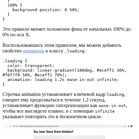
  }

  100% {

    background-position: 0 50%;

  }

}
Это правило меняет положение фона от начальных 100% до
0% по оси X.
Воспользовавшись этим правилом, мы можем добавить
свойство
анимации
к классу
:
.loading
.loading {

  color: transparent;

  background: linear-gradient(100deg, #eceff1 30%, 
#f6f7f8 50%, #eceff1 70%);

  animation: loading 1.2s ease-in-out infinite;

}
Строчка animation устанавливает ключевой кадр
,
loading
говорит ему продолжаться в течение 1,2 секунд,
устанавливает функцию синхронизации как
,
ease-in-out
чтобы все выглядело плавно, и с помощью
infinite
указывает повторять это в бесконечном цикле.