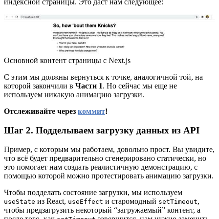
индексной страницы. Это даст нам следующее:
Основной контент страницы с Next.js
С этим мы должны вернуться к точке, аналогичной той, на
которой закончили в
Части 1
. Но сейчас мы еще не
используем никакую анимацию загрузки.
Отслеживайте через
коммит
!
Шаг 2. Подделываем загрузку данных из API
Пример, с которым мы работаем, довольно прост. Вы увидите,
что всё будет предварительно сгенерировано статически, но
это помогает нам создать реалистичную демонстрацию, с
помощью которой можно протестировать анимацию загрузки.
Чтобы подделать состояние загрузки, мы используем
из React,
и старомодный
,
useState
useEffect
setTimeout
чтобы предзагрузить некоторый “загружаемый” контент, а
после того, как
завершится, нам нужно заменить