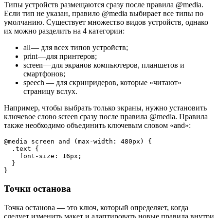
Типы устройств размещаются сразу после правила @media.
Если тип не указан, правило @media выбирает все типы по
умолчанию. Существует множество видов устройств, однако
их можно разделить на 4 категории:
all — для всех типов устройств;
print — для принтеров;
screen — для экранов компьютеров, планшетов и
смартфонов;
speech — для скринридеров, которые «читают»
страницу вслух.
Например, чтобы выбрать только экраны, нужно установить
ключевое слово screen сразу после правила @media. Правила
также необходимо объединить ключевым словом «and»:
@media screen and (max-width: 480px) {

  .text {

    font-size: 16px;

  }

}
Точки останова
Точка останова — это ключ, который определяет, когда
следует изменить макет и адаптировать новые правила внутри