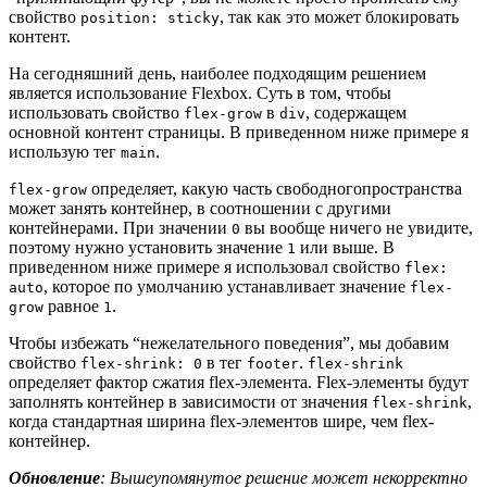
свойство
, так как это может блокировать
position: sticky
контент.
На сегодняшний день, наиболее подходящим решением
является использование Flexbox. Суть в том, чтобы
использовать свойство
в
, содержащем
flex-grow
div
основной контент страницы. В приведенном ниже примере я
использую тег
.
main
определяет, какую часть свободногопространства
flex-grow
может занять контейнер, в соотношении с другими
контейнерами. При значении
вы вообще ничего не увидите,
0
поэтому нужно установить значение
или выше. В
1
приведенном ниже примере я использовал свойство
flex:
, которое по умолчанию устанавливает значение
auto
flex-
равное
.
grow
1
Чтобы избежать “нежелательного поведения”, мы добавим
свойство
в тег
.
flex-shrink: 0
footer
flex-shrink
определяет фактор сжатия flex-элемента. Flex-элементы будут
заполнять контейнер в зависимости от значения
,
flex-shrink
когда стандартная ширина flex-элементов шире, чем flex-
контейнер.
Обновление
: Вышеупомянутое решение может некорректно