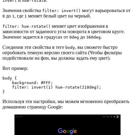
и
.
invert
hue-rotate
Значения свойства
могут варьироваться от
filter: invert()
до
, где
меняет белый цвет на черный.
0
1
1
меняет цвет изображения в
filter: hue-rotate()
зависимости от заданного угла поворота в цветовом круге.
Значение задается в градусах от
до
.
0deg
360deg
Соединив эти свойства в теге
, вы сможете быстро
body
опробовать темную версию своего сайта (Чтобы фильтры
подействовали на фон, вы должны задать ему цвет).
Вот пример:
body {
    background: #FFF;
    filter: invert(1) hue-rotate(210deg);
}
Используя эти настройки, мы можем мгновенно преобразить
домашнюю страницу Google: