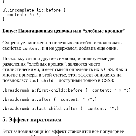
}

ul.incomplete li::before {

  content: '☐ ';

}
Бонус: Навигационная цепочка или “хлебные крошки”
Существует множество полезных способов использовать
свойство
, и я не удержался, добавив еще один.
content
Поскольку слэш и другие символы, используемые для
разделения “хлебных крошек”, являются чисто
стилистическими, имеет смысл определить их в CSS. Как и
многие примеры в этой статье, этот эффект опирается на
псевдокласс
— доступный только в CSS3:
last-child
.breadcrumb a:first-child::before {  content: " » ";}

.breadcrumb a::after {  content: " /";}

.breadcrumb a:last-child::after {  content: "";}
5. Эффект параллакса
Этот запоминающийся эффект становится все популярнее