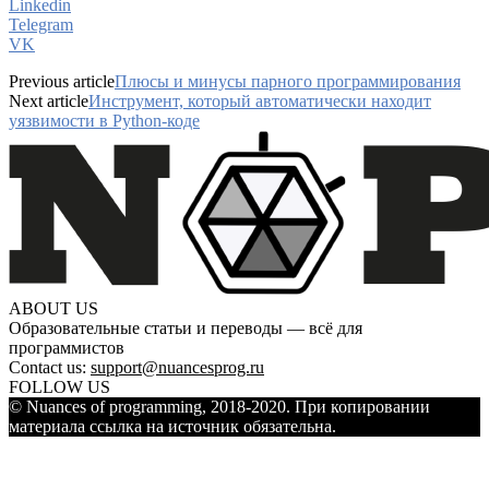
Linkedin
Telegram
VK
Previous article
Плюсы и минусы парного программирования
Next article
Инструмент, который автоматически находит
уязвимости в Python-коде
ABOUT US
Образовательные статьи и переводы — всё для
программистов
Contact us:
support@nuancesprog.ru
FOLLOW US
© Nuances of programming, 2018-2020. При копировании
материала ссылка на источник обязательна.