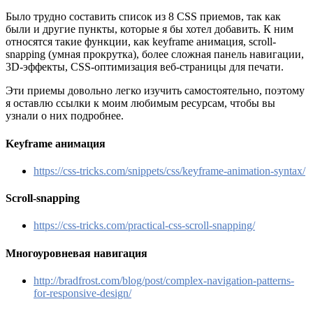
Было трудно составить список из 8 CSS приемов, так как
были и другие пункты, которые я бы хотел добавить. К ним
относятся такие функции, как keyframe анимация, scroll-
snapping (умная прокрутка), более сложная панель навигации,
3D-эффекты, CSS-оптимизация веб-страницы для печати.
Эти приемы довольно легко изучить самостоятельно, поэтому
я оставлю ссылки к моим любимым ресурсам, чтобы вы
узнали о них подробнее.
Keyframe анимация
https://css-tricks.com/snippets/css/keyframe-animation-syntax/
Scroll-snapping
https://css-tricks.com/practical-css-scroll-snapping/
Многоуровневая навигация
http://bradfrost.com/blog/post/complex-navigation-patterns-
for-responsive-design/