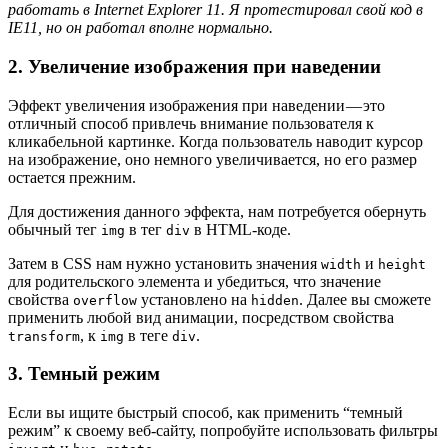
работать в Internet Explorer 11. Я протестировал свой код в
IE11, но он работал вполне нормально.
2. Увеличение изображения при наведении
Эффект увеличения изображения при наведении — это
отличный способ привлечь внимание пользователя к
кликабельной картинке. Когда пользователь наводит курсор
на изображение, оно немного увеличивается, но его размер
остается прежним.
Для достижения данного эффекта, нам потребуется обернуть
обычный тег
в тег
в HTML-коде.
img
div
Затем в CSS нам нужно установить значения
и
width
height
для родительского элемента и убедиться, что значение
свойства
установлено на
. Далее вы сможете
overflow
hidden
применить любой вид анимации, посредством свойства
, к
в теге
.
transform
img
div
3. Темный режим
Если вы ищите быстрый способ, как применить “темный
режим” к своему веб-сайту, попробуйте использовать фильтры