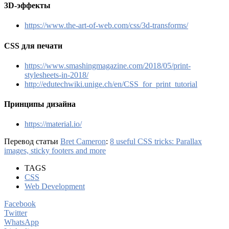
3D-эффекты
https://www.the-art-of-web.com/css/3d-transforms/
CSS для печати
https://www.smashingmagazine.com/2018/05/print-
stylesheets-in-2018/
http://edutechwiki.unige.ch/en/CSS_for_print_tutorial
Принципы дизайна
https://material.io/
Перевод статьи
Bret Cameron
:
8 useful CSS tricks: Parallax
images, sticky footers and more
TAGS
CSS
Web Development
Facebook
Twitter
WhatsApp