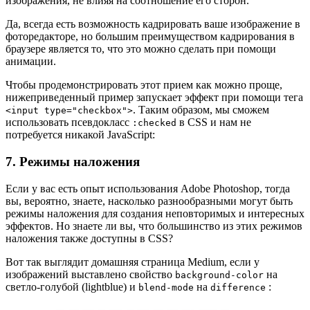
изображения, не влияя на соотношение его сторон.
Да, всегда есть возможность кадрировать ваше изображение в
фоторедакторе, но большим преимуществом кадрирования в
браузере является то, что это можно сделать при помощи
анимации.
Чтобы продемонстрировать этот прием как можно проще,
нижеприведенный пример запускает эффект при помощи тега
. Таким образом, мы сможем
<input type="checkbox">
использовать псевдокласс
в CSS и нам не
:checked
потребуется никакой JavaScript:
7. Режимы наложения
Если у вас есть опыт использования Adobe Photoshop, тогда
вы, вероятно, знаете, насколько разнообразными могут быть
режимы наложения для создания неповторимых и интересных
эффектов. Но знаете ли вы, что большинство из этих режимов
наложения также доступны в CSS?
Вот так выглядит домашняя страница Medium, если у
изображений выставлено свойство
на
background-color
светло-голубой (lightblue) и
на
:
blend-mode
difference