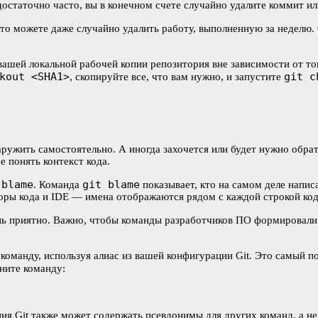
остаточно часто, вы в конечном счете случайно удалите коммит ил
ы, то можете даже случайно удалить работу, выполненную за неде
вашей локальной рабочей копии репозитория вне зависимости от то
kout <SHA1>
git c
, скопируйте все, что вам нужно, и запустите
ружить самостоятельно. А иногда захочется или будет нужно обрат
 понять контекст кода.
 blame
git blame
. Команда
показывает, кто на самом деле написа
торы кода и IDE — имена отображаются рядом с каждой строкой код
ь приятно. Важно, чтобы команды разработчиков ПО формировали 
команду, используя алиас из вашей конфигурации Git. Это самый п
лните команду:
я Git также может содержать псевдонимы для других команд, а не