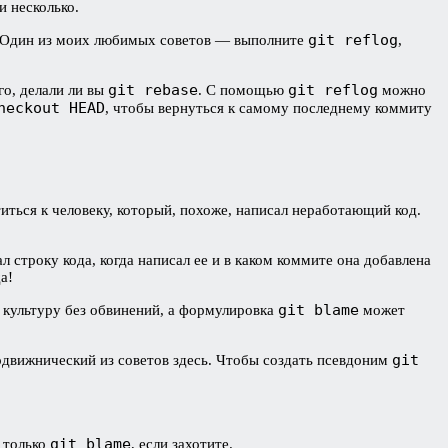
и несколько.
git reflog
лю. Один из моих любимых советов — выполните
,
git rebase
git reflog
го, делали ли вы
. С помощью
можно
heckout HEAD
, чтобы вернуться к самому последнему коммиту
иться к человеку, который, похоже, написал неработающий код.
л строку кода, когда написал ее и в каком коммите она добавлена
а!
git blame
культуру без обвинений, а формулировка
может
git
одвижнический из советов здесь. Чтобы создать псевдоним
git blame
 только
, если захотите.