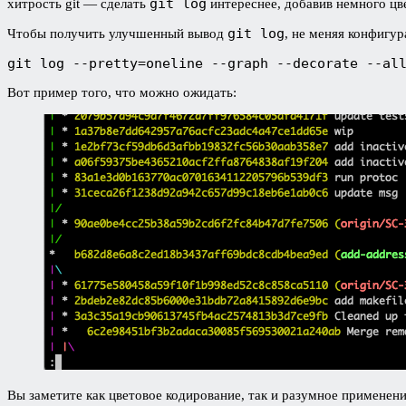
git log
хитрость git — сделать
интереснее, добавив немного цве
git log
Чтобы получить улучшенный вывод
, не меняя конфигур
git log --pretty=oneline --graph --decorate --al
Вот пример того, что можно ожидать:
Вы заметите как цветовое кодирование, так и разумное применен