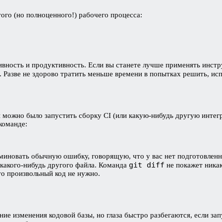
того (но полноценного!) рабочего процесса:
вность и продуктивность. Если вы станете лучше применять инстру
. Разве не здорово тратить меньше времени в попытках решить, ис
можно было запустить сборку CI (или какую-нибудь другую интегр
команде:
 миновать обычную ошибку, говорящую, что у вас нет подготовленн
git diff
какого-нибудь другого файла. Команда
не покажет никак
то произвольный код не нужно.
е изменения кодовой базы, но глаза быстро разбегаются, если зап