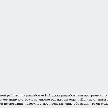
ой работы при разработке ПО. Даже разработчики программного о
рез командную строку, но многие редакторы кода и IDE имеют инт
ики имеют лишь поверхностное представление обо всем, что он мо