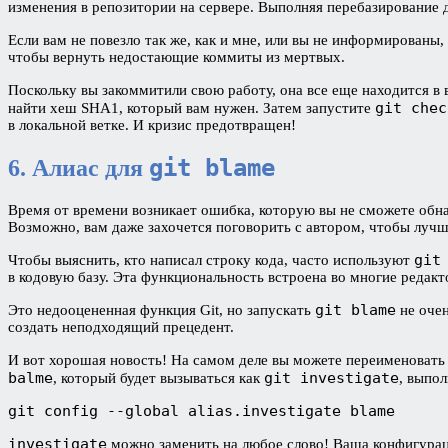
изменения в репозитории на сервере. Выполняя перебазирование д
Если вам не повезло так же, как и мне, или вы не информирован
чтобы вернуть недостающие коммиты из мертвых.
Поскольку вы закоммитили свою работу, она все еще находится в 
git chec
найти хеш SHA1, который вам нужен. Затем запустите
в локальной ветке. И кризис предотвращен!
git blame
6. Алиас для
Время от времени возникает ошибка, которую вы не сможете обна
Возможно, вам даже захочется поговорить с автором, чтобы лучше
git
Чтобы выяснить, кто написал строку кода, часто используют
в кодовую базу. Эта функциональность встроена во многие редак
git blame
Это недооцененная функция Git, но запускать
не очен
создать неподходящий прецедент.
И вот хорошая новость! На самом деле вы можете переименовать 
balme
git investigate
, который будет вызываться как
, выпо
git config --global alias.investigate blame
investigate
можно заменить на любое слово! Ваша конфигураци