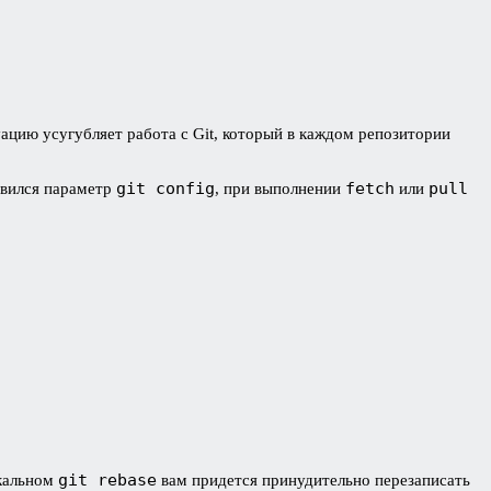
ацию усугубляет работа с Git, который в каждом репозитории
git config
fetch
pull
авился параметр
, при выполнении
или
git rebase
окальном
вам придется принудительно перезаписать