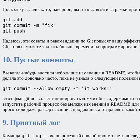
Поскольку вы здесь, то, наверное, вы готовы выйти за рамки прос
git add .

git commit -m "fix"

git push
Надеюсь, эти советы и рекомендации по Git повысят вашу эффекти
Git, то вы сможете тратить больше времени на программирование
10. Пустые коммиты
Вы когда-нибудь вносили небольшие изменения в README, чтобы 
делала это довольно часто, пока не узнала о следующей полезной 
git commit --allow empty -m 'it works!'
Этот флаг git позволяет инициировать коммит без содержимого и
запустить рабочий процесс без мелких изменений в README или 
прогон или даже развертывание в продакшне, а отправлять какой-
9. Приятный лог
git log
Команда
— очень полезный способ просмотреть последни