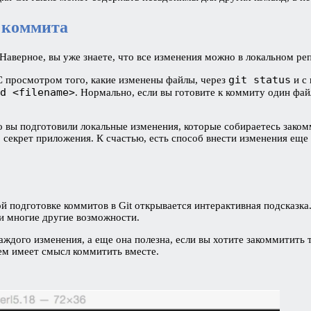
 коммита
Наверное, вы уже знаете, что все изменения можно в локальном р
git status
 С просмотром того, какие изменены файлы, через
и с
d <filename>
. Нормально, если вы готовите к коммиту один фай
о вы подготовили локальные изменения, которые собираетесь заком
секрет приложения. К счастью, есть способ внести изменения еще
кой подготовке коммитов в Git открывается интерактивная подсказк
и многие другие возможности.
дого изменения, а еще она полезна, если вы хотите закоммитить т
чем имеет смысл коммитить вместе.