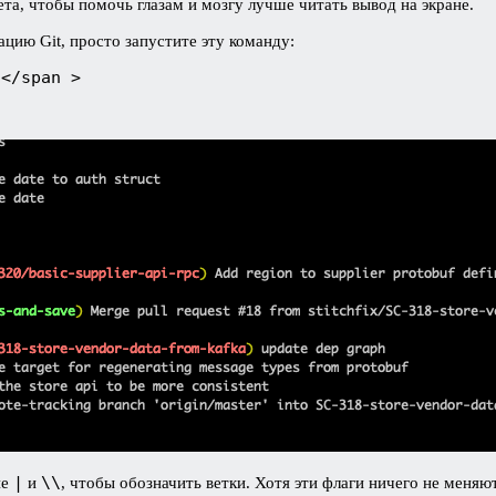
та, чтобы помочь глазам и мозгу лучше читать вывод на экране.
ацию Git, просто запустите эту команду:
l</span >
|
\\
ие
и
, чтобы обозначить ветки. Хотя эти флаги ничего не меняю