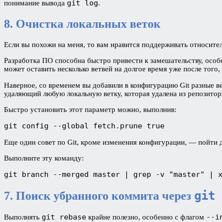
git log
понимание вывода
.
8. Очистка локальных веток
Если вы похожи на меня, то вам нравится поддерживать относите
Разработка ПО способна быстро привести к замешательству, особ
может оставить несколько ветвей на долгое время уже после того, 
Наверное, со временем вы добавили в конфигурацию Git разные 
удаляющий любую локальную ветку, которая удалена из репозитори
Быстро установить этот параметр можно, выполнив:
git config --global fetch.prune true
Еще один совет по Git, кроме изменения конфигурации, — пойти 
Выполните эту команду:
git branch --merged master | grep -v "master" | 
git 
7. Поиск убранного коммита через
git rebase
--i
Выполнять
крайне полезно, особенно с флагом