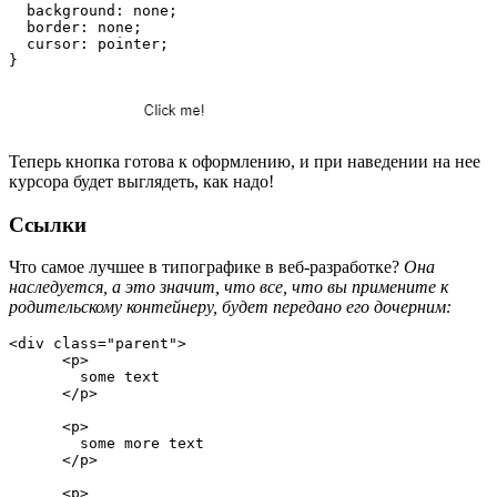
  background: none;
  border: none;
  cursor: pointer;
}
Теперь кнопка готова к оформлению, и при наведении на нее
курсора будет выглядеть, как надо!
Ссылки
Что самое лучшее в типографике в веб-разработке?
Она
наследуется, а это значит, что все, что вы примените к
родительскому контейнеру, будет передано его дочерним:
<div class="parent">
      <p>
        some text 
      </p>
      <p>
        some more text 
      </p>
      <p>