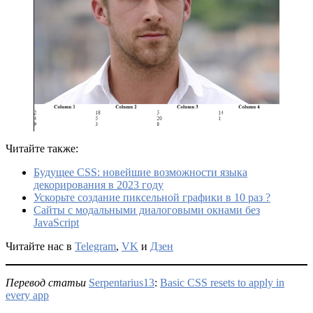
Читайте также:
Будущее CSS: новейшие возможности языка
декорирования в 2023 году
Ускорьте создание пиксельной графики в 10 раз ?
Сайты с модальными диалоговыми окнами без
JavaScript
Читайте нас в
Telegram
,
VK
и
Дзен
Перевод статьи
Serpentarius13
:
Basic CSS resets to apply in
every app