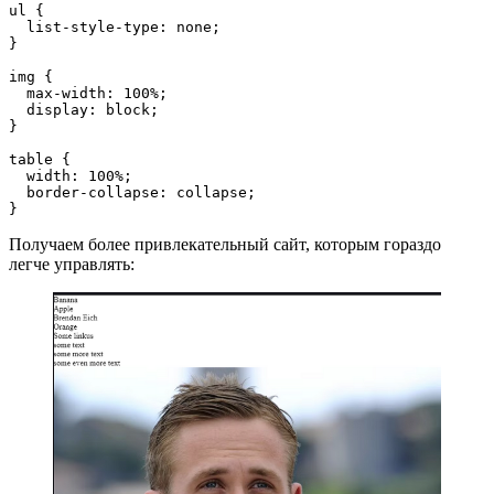
ul {
  list-style-type: none;
}
img {
  max-width: 100%;
  display: block;
}
table {
  width: 100%;
  border-collapse: collapse;
}
Получаем более привлекательный сайт, которым гораздо
легче управлять: