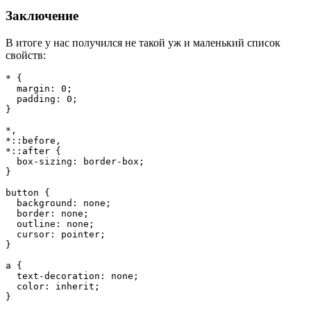
Заключение
В итоге у нас получился не такой уж и маленький список
свойств:
* {
  margin: 0;
  padding: 0;
}
*,
*::before,
*::after {
  box-sizing: border-box;
}
button {
  background: none;
  border: none;
  outline: none;
  cursor: pointer;
}
a {
  text-decoration: none;
  color: inherit;
}