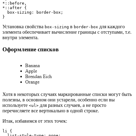
*::before,
*::after {
  box-sizing: border-box;
}
Установка свойства
в
для каждого
box-sizing
border-box
элемента обеспечивает вычисление границы с отступами, т.е.
внутри элемента.
Оформление списков
Хотя в некоторых случаях маркированные списки могут быть
полезны, в основном они устарели, особенно если вы
используете
для разных случаев, а не просто
<ul>
перечисляете все вертикально в одной строке.
Итак, избавимся от этих точек:
li {
  list-style-type: none;