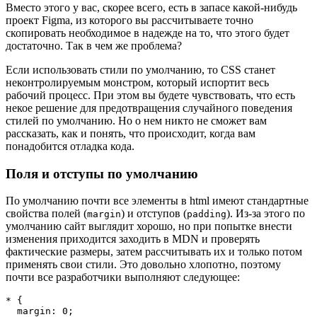
Вместо этого у вас, скорее всего, есть в запасе какой-нибудь
проект Figma, из которого вы рассчитываете точно
скопировать необходимое в надежде на то, что этого будет
достаточно. Так в чем же проблема?
Если использовать стили по умолчанию, то CSS станет
неконтролируемым монстром, который испортит весь
рабочий процесс. При этом вы будете чувствовать, что есть
некое решение для предотвращения случайного поведения
стилей по умолчанию. Но о нем никто не сможет вам
рассказать, как и понять, что происходит, когда вам
понадобится отладка кода.
Поля и отступы по умолчанию
По умолчанию почти все элементы в html имеют стандартные
свойства полей (
) и отступов (
). Из-за этого по
margin
padding
умолчанию сайт выглядит хорошо, но при попытке внести
изменения приходится заходить в MDN и проверять
фактические размеры, затем рассчитывать их и только потом
применять свои стили. Это довольно хлопотно, поэтому
почти все разработчики выполняют следующее:
* {
  margin: 0;