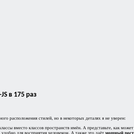
JS в 175 раз
ого расположения стилей, но в некоторых деталях я не уверен:
лассы вместо классов пространств имён. А представьте, как может
е удобно для восприятия человеком. А также это даёт
мощный рост