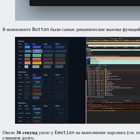
Button
В компоненте
были самые динамические вызовы функций
Emotion
Около
36 секунд
ушло у
на выполнение парсинга (см. п
слишком долго.