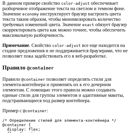
В данном примере свойство
обеспечивает
color-adjust
разборчивое отображение текста на светлом и темном фоне.
Значение
инструктирует браузер настроить цвета
economy
текста таким образом, чтобы минимизировать количество
требуемых изменений цвета. Значение
обязует браузер
exact
скорректировать цвета как можно точнее, чтобы обеспечить
максимальную разборчивость.
Примечание
. Свойство
все еще находится на
color-adjust
стадии предложения и не поддерживается браузерами, что не
позволяет пока задействовать его в веб-разработке.
Правило
@container
Правило
позволяет определять стили для
@container
элемента-контейнера и применять их к его дочерним
элементам. С помощью этого правила можно создавать
единые стили для группы элементов и адаптивные макеты,
подстраивающиеся под размер контейнера.
Пример с
:
@container
/* Определение стилей для элемента-контейнера */
@container {
  display: flex;