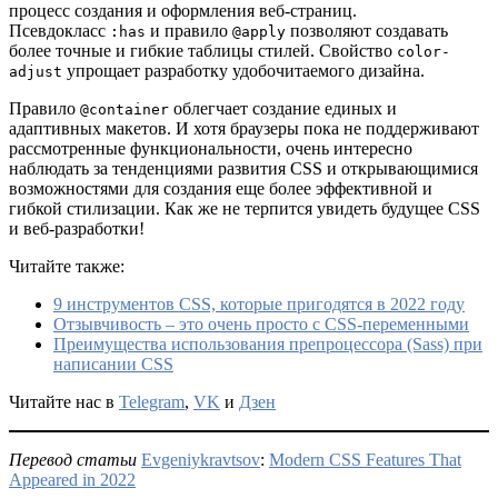
процесс создания и оформления веб-страниц.
Псевдокласс
и правило
позволяют создавать
:has
@apply
более точные и гибкие таблицы стилей. Свойство
color-
упрощает разработку удобочитаемого дизайна.
adjust
Правило
облегчает создание единых и
@container
адаптивных макетов. И хотя браузеры пока не поддерживают
рассмотренные функциональности, очень интересно
наблюдать за тенденциями развития CSS и открывающимися
возможностями для создания еще более эффективной и
гибкой стилизации. Как же не терпится увидеть будущее CSS
и веб-разработки!
Читайте также:
9 инструментов CSS, которые пригодятся в 2022 году
Отзывчивость – это очень просто с CSS-переменными
Преимущества использования препроцессора (Sass) при
написании CSS
Читайте нас в
Telegram
,
VK
и
Дзен
Перевод статьи
Evgeniykravtsov
:
Modern CSS Features That
Appeared in 2022