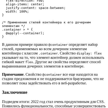
  flex-direction: row;
  align-items: center;
  justify-content: space-between;
  width: 100%;
}
/* Применение стилей контейнера к его дочерним 
элементам */
.container > * {
  @apply(--container);
}
В данном примере правило
определяет набор
@container
стилей, применяемых ко всем дочерним элементам
контейнера с классом
. Свойство
.container
display: flex
указывает на то, что элемент-контейнер должен использовать
гибкий макет
. Другие же свойства определяют способ
flex
выравнивания дочерних элементов в контейнере.
Примечание
. Свойство
все еще находится на
@container
стадии предложения и не поддерживается браузерами, что не
позволяет пока задействовать его в веб-разработке.
Заключение
Подведем итоги: 2022 год стал очень продуктивным для CSS.
Появились функциональности, способные усовершенствовать