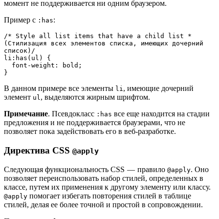
момент не поддерживается ни одним браузером.
Пример с
:
:has
/* Style all list items that have a child list * 
(Стилизация всех элементов списка, имеющих дочерний 
список)/
li:has(ul) {
  font-weight: bold;
}
В данном примере все элементы
, имеющие дочерний
li
элемент
, выделяются жирным шрифтом.
ul
Примечание
. Псевдокласс
все еще находится на стадии
:has
предложения и не поддерживается браузерами, что не
позволяет пока задействовать его в веб-разработке.
Директива CSS
@apply
Следующая функциональность CSS — правило
. Оно
@apply
позволяет переиспользовать набор стилей, определенных в
классе, путем их применения к другому элементу или классу.
помогает избегать повторения стилей в таблице
@apply
стилей, делая ее более точной и простой в сопровождении.