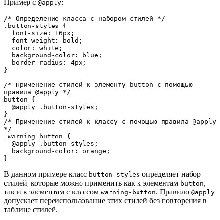
Пример с
:
@apply
/* Определение класса с набором стилей */
.button-styles {
  font-size: 16px;
  font-weight: bold;
  color: white;
  background-color: blue;
  border-radius: 4px;
}
/* Применение стилей к элементу button с помощью 
правила @apply */
button {
  @apply .button-styles;
}
/* Применение стилей к классу с помощью правила @apply 
*/
.warning-button {
  @apply .button-styles;
  background-color: orange;
}
В данном примере класс
определяет набор
button-styles
стилей, которые можно применить как к элементам
,
button
так и к элементам с классом
. Правило
warning-button
@apply
допускает переиспользование этих стилей без повторения в
таблице стилей.