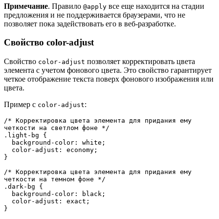
Примечание
. Правило
все еще находится на стадии
@apply
предложения и не поддерживается браузерами, что не
позволяет пока задействовать его в веб-разработке.
Свойство color-adjust
Свойство
позволяет корректировать цвета
color-adjust
элемента с учетом фонового цвета. Это свойство гарантирует
четкое отображение текста поверх фонового изображения или
цвета.
Пример с
:
color-adjust
/* Корректировка цвета элемента для придания ему 
четкости на светлом фоне */
.light-bg {
  background-color: white;
  color-adjust: economy;
}
/* Корректировка цвета элемента для придания ему 
четкости на темном фоне */
.dark-bg {
  background-color: black;
  color-adjust: exact;
}