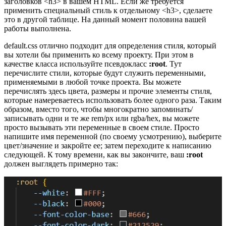
заголовков <h3> в вашем HTML. Если же требуется
применить специальный стиль к отдельному <h3>, сделаете
это в другой таблице. На данный момент половина вашей
работы выполнена.
default.css отлично подходит для определения стиля, который
вы хотели бы применить ко всему проекту. При этом в
качестве класса используйте псевдокласс
:root
. Тут
перечислите стили, которые будут служить переменными,
применяемыми в любой точке проекта. Вы можете
перечислять здесь цвета, размеры и прочие элементы стиля,
которые намереваетесь использовать более одного раза. Таким
образом, вместо того, чтобы многократно запоминать/
записывать одни и те же rem/px или rgba/hex, вы можете
просто вызывать эти переменные в своем стиле. Просто
напишите имя переменной (по своему усмотрению), выберите
цвет/значение и закройте ее; затем переходите к написанию
следующей. К тому времени, как вы закончите, ваш
:root
должен выглядеть примерно так: