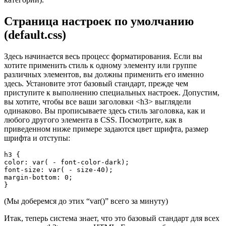
Страница настроек по умолчанию
(default.css)
Здесь начинается весь процесс форматирования. Если вы
хотите применить стиль к одному элементу или группе
различных элементов, вы должны применить его именно
здесь. Установите этот базовый стандарт, прежде чем
приступите к выполнению специальных настроек. Допустим,
вы хотите, чтобы все ваши заголовки <h3> выглядели
одинаково. Вы прописываете здесь стиль заголовка, как и
любого другого элемента в CSS. Посмотрите, как в
приведенном ниже примере задаются цвет шрифта, размер
шрифта и отступы:
h3 {

color: var( - font-color-dark);

font-size: var( - size-40);

margin-bottom: 0;

}
(Мы доберемся до этих “var()” всего за минуту)
Итак, теперь система знает, что это базовый стандарт для всех