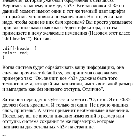
элементы, которые уже были оформлены в default.css.
Вернемся к нашему примеру <h3>. Все заголовки <h3> на
данный момент имеют один и тот же темный цвет шрифта,
который мы установили по умолчанию. Но что, если нам
надо, чтобы один из них был красным? Вы просто указываете
присвоенное вами имя класса/идентификатора, а затем
применяете к нему желаемые изменения (Назовем этот класс
“diff-header””). Вот так:
.diff-header {

color: red;

}
Когда система будет обрабатывать вашу информацию, она
сначала прочитает default.css, воспринимая содержимое
примерно так: “Ок, значит, все <h3> должны быть того
темного цвета, который им назначили, иметь вот такой размер
и выглядеть как без нижнего отступа. Отлично”.
Затем она перейдет к styles.css и заметит: “О, стоп. Этот <h3>
должен быть красным. И только он один. Не нужно лишних
слов, приятель”. А затем применит необходимые изменения.
Поскольку вы не внесли никаких изменений в размер или
отступы, система сохранит те же параметры, которые
назначены для остальных <h3> на странице.