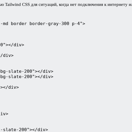
ю Tailwind CSS для ситуаций, когда нет подключения к интернету и
d-md border border-gray-300 p-4">
00"></div>
</div>
 bg-slate-200"></div>
 bg-slate-200"></div>
"></div>
div>
g-slate-200"></div>