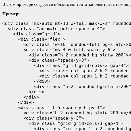
В этом примере создается область контента заполнителя с помощь
Пример:
<div class="mx-auto mt-10 w-full max-w-sm rounde
  <div class="animate-pulse space-x-4">
    <div class="grid">
      <div class="flex">
        <div class="w-10 rounded-full bg-slate-2
        <div class="ms-4 w-full space-y-6">
          <div class="h-2 rounded bg-slate-200">
          <div class="space-y-3">
            <div class="grid grid-cols-3 gap-4">
              <div class="col-span-2 h-2 rounded
              <div class="col-span-1 h-2 rounded
            </div>
            <div class="h-2 rounded bg-slate-200
          </div>
        </div>
      </div>
      <div class="mt-5 space-y-6 py-1">
        <div class="h-2 rounded bg-slate-200"></
        <div class="space-y-3">
          <div class="grid grid-cols-3 gap-4">
            <div class="col-span-2 h-2 rounded b