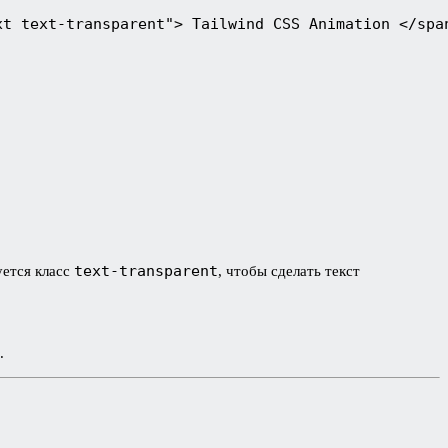
xt text-transparent"> Tailwind CSS Animation </spa
text-transparent
уется класс
, чтобы сделать текст
.