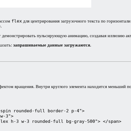
flex
ассом
для центрирования загрузочного текста по горизонтали
.
дет демонстрировать пульсирующую анимацию, создавая иллюзию акти
казать:
запрашиваемые данные загружаются.
фектом вращения. Внутри круглого элемента находится меньший по
-spin rounded-full border-2 p-4">
 w-3">
flex h-3 w-3 rounded-full bg-gray-500"> </span>