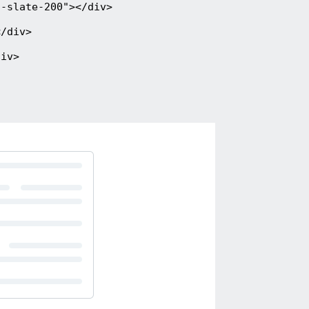
g-slate-200"></div>
</div>
div>