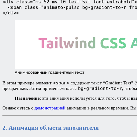
<div class="ms-52 my-10 text-5xl font-extrabold"
  <span class="animate-pulse bg-gradient-to-r fr
</div>
Анимированный градиентный текст
<span>
В этом примере элемент
содержит текст “Gradient Text” 
bg-gradient-to-r
прозрачным. Затем применяем класс
, чтобы
Назначение
: эта анимация используется для того, чтобы
вы
Ознакомьтесь с
демонстрацией
анимации в реальном времени. Вы 
2. Анимация области заполнителя