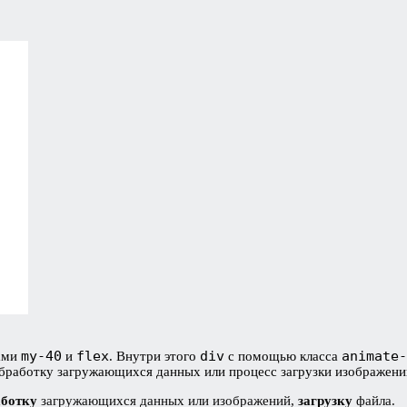
my-40
flex
div
animate-
ами
и
. Внутри этого
с помощью класса
бработку загружающихся данных или процесс загрузки изображени
аботку
загружающихся данных или изображений,
загрузку
файла.