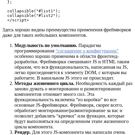
  };

  collapsible("#list1");

  collapsible("#list2");

  </script>
Здесь хорошо видны преимущества применения фреймворков
даже для таких небольших компонентов.
Модульность по умолчанию.
Парадигма
программирования
“соглашение о конфигурации”
особенно хорошо применима в области фронтенд-
разработки. Фреймворки смешивают JS и HTML таким
образом, что вся функциональность, написанная на JS,
легко присоединяется к элементу DOM, с которым вы
работаете. В ванильном JS этого не происходит.
Методы жизненного цикла.
Необходимость каждый раз
заново думать о монтировании и размонтировании
компонентов отнимает много сил. Эта
функциональность включена “из коробки” во все
основные JS-фреймворки. Фреймворк, скорее всего,
обработает монтирование/размонтирование за вас и
позволит добавлять “крючки” или функции, которые
будут выполняться на определенном этапе жизненного
цикла компонента.
Рендер.
Для этого JS-компонента мы написали очень