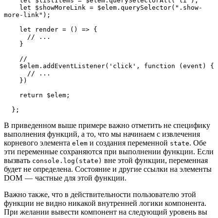
    let $listItems = $elem.querySelectorAll("li");

    let $showMoreLink = $elem.querySelector(".show-
more-link");

    let render = () => {

      // ...

    }

    // 

    $elem.addEventListener('click', function (event) {

      // ...

    })

    return $elem;

  };
В приведенном выше примере важно отметить не специфику
выполнения функций, а то, что мы начинаем с извлечения
корневого элемента
и создания переменной
. Обе
elem
state
эти переменные сохраняются при выполнении функции. Если
вызвать
вне этой функции, переменная
console.log(state)
будет не определена. Состояние и другие ссылки на элементы
DOM — частные для этой функции.
Важно также, что в действительности пользователю этой
функции не видно никакой внутренней логики компонента.
При желании вывести компонент на следующий уровень вы