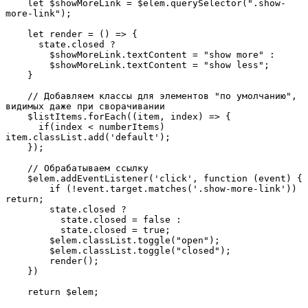
    let $showMoreLink = $elem.querySelector(".show-
more-link");

    let render = () => {

      state.closed ?

        $showMoreLink.textContent = "show more" : 

        $showMoreLink.textContent = "show less";

    }

    // Добавляем классы для элементов "по умолчанию", 
видимых даже при сворачивании

    $listItems.forEach((item, index) => {

      if(index < numberItems) 
item.classList.add('default');

    });

    // Обрабатываем ссылку

    $elem.addEventListener('click', function (event) {

        if (!event.target.matches('.show-more-link')) 
return;

        state.closed ? 

          state.closed = false : 

          state.closed = true;

        $elem.classList.toggle("open");

        $elem.classList.toggle("closed");

        render();

    })

    return $elem;
