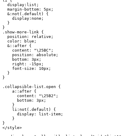
li {

  display:list;

  margin-bottom: 5px;  

  &:not(.default) {

    display:none;

  }

}

.show-more-link {

  position: relative;

  color: blue;

  &::after {

    content: "\25BC";

    position: absolute;

    bottom: 3px;

    right: -15px;

    font-size: 10px;

  }

}

.collapsible-list.open {

    a::after {

      content: "\25B2";

      bottom: 3px;

    }

    li:not(.default) {

      display: list-item;

    }

}

</style>
