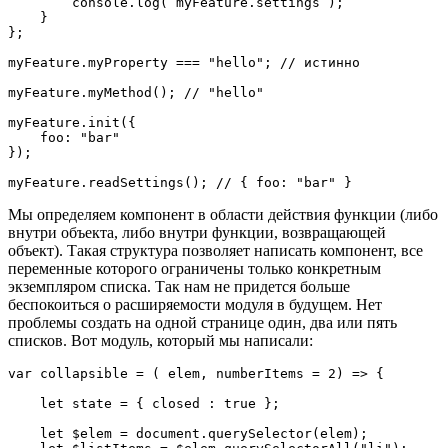
        console.log( myFeature.settings );

    }

};

myFeature.myProperty === "hello"; // истинно

myFeature.myMethod(); // "hello"

myFeature.init({

    foo: "bar"

});

myFeature.readSettings(); // { foo: "bar" }
Мы определяем компонент в области действия функции (либо
внутри объекта, либо внутри функции, возвращающей
объект). Такая структура позволяет написать компонент, все
переменные которого ограничены только конкретным
экземпляром списка. Так нам не придется больше
беспокоиться о расширяемости модуля в будущем. Нет
проблемы создать на одной странице один, два или пять
списков. Вот модуль, который мы написали:
var collapsible = ( elem, numberItems = 2) => {

    let state = { closed : true };

    let $elem = document.querySelector(elem);
