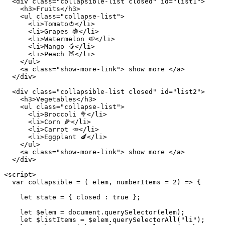
  <div class="collapsible-list closed" id="list1">

    <h3>Fruits</h3>

    <ul class="collapse-list">

      <li>Tomato🍅</li>

      <li>Grapes 🍇</li>

      <li>Watermelon 🍉</li>

      <li>Mango 🥭</li>

      <li>Peach 🍑</li>

    </ul>

    <a class="show-more-link"> show more </a>

  </div>

  <div class="collapsible-list closed" id="list2">

    <h3>Vegetables</h3>

    <ul class="collapse-list">

      <li>Broccoli 🥦</li>

      <li>Corn 🌽</li>

      <li>Carrot 🥕</li>

      <li>Eggplant 🍆</li>

    </ul>

    <a class="show-more-link"> show more </a>

  </div>

<script>

  var collapsible = ( elem, numberItems = 2) => {

    let state = { closed : true };

    let $elem = document.querySelector(elem);

    let $listItems = $elem.querySelectorAll("li");
