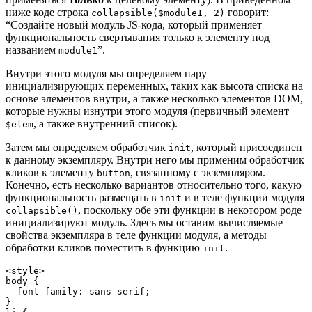
ниже коде строка
говорит:
collapsible($module1, 2)
“Создайте новый модуль JS-кода, который применяет
функциональность свертывания только к элементу под
названием
”.
module1
Внутри этого модуля мы определяем пару
инициализирующих переменных, таких как высота списка на
основе элементов внутри, а также несколько элементов DOM,
которые нужны изнутри этого модуля (первичный элемент
, а также внутренний список).
$elem
Затем мы определяем обработчик
, который присоединен
init
к данному экземпляру. Внутри него мы применим обработчик
кликов к элементу
, связанному с экземпляром.
button
Конечно, есть несколько вариантов относительно того, какую
функциональность размещать в
и в теле функции модуля
init
, поскольку обе эти функции в некотором роде
collapsible()
инициализируют модуль. Здесь мы оставим вычисляемые
свойства экземпляра в теле функции модуля, а методы
обработки кликов поместить в функцию
.
init
<style>

body {

  font-family: sans-serif;

}
