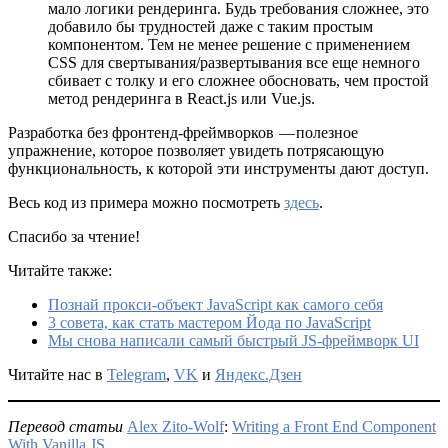
мало логики рендеринга. Будь требования сложнее, это
добавило бы трудностей даже с таким простым
компонентом. Тем не менее решение с применением
CSS для свертывания/развертывания все еще немного
сбивает с толку и его сложнее обосновать, чем простой
метод рендеринга в React.js или Vue.js.
Разработка без фронтенд-фреймворков — полезное
упражнение, которое позволяет увидеть потрясающую
функциональность, к которой эти инструменты дают доступ.
Весь код из примера можно посмотреть
здесь
.
Спасибо за чтение!
Читайте также:
Познай прокси-объект JavaScript как самого себя
3 совета, как стать мастером Йода по JavaScript
Мы снова написали самый быстрый JS-фреймворк UI
Читайте нас в
Telegram
,
VK
и
Яндекс.Дзен
Перевод статьи
Alex Zito-Wolf
:
Writing a Front End Component
With Vanilla JS