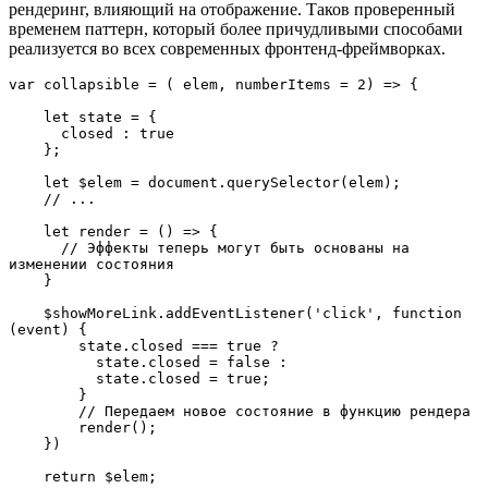
рендеринг, влияющий на отображение. Таков проверенный
временем паттерн, который более причудливыми способами
реализуется во всех современных фронтенд-фреймворках.
var collapsible = ( elem, numberItems = 2) => {

    let state = {

      closed : true

    };

    let $elem = document.querySelector(elem);

    // ... 

    let render = () => {

      // Эффекты теперь могут быть основаны на 
изменении состояния

    }

    $showMoreLink.addEventListener('click', function 
(event) {

        state.closed === true ? 

          state.closed = false :

          state.closed = true;

        }

        // Передаем новое состояние в функцию рендера

        render(); 

    })

    return $elem;
