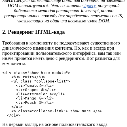
Здесь следует отметить еще одно: для обозначения элемента
DOM используется
. Это соглашение
Jquery
, популярной
$
библиотеки методов расширения Javascript, но оно
распространилось повсюду для определения переменных в JS,
указывающих на один или несколько узлов DOM.
2. Рендеринг HTML-кода
Требования к компоненту не подразумевают существенного
динамического изменения контента. Но, как и всегда при
проектировании пользовательского интерфейса, вам так или
иначе придется иметь дело с рендерингом. Вот разметка для
компонента:
<div class="show-hide-module">

    <h3>Fruits</h3>

    <ul class="collapse-list">

      <li>Tomato🍅</li>

      <li>Grapes 🍇</li>

      <li>Watermelon 🍉</li>

      <li>Mango 🥭</li>

      <li>Peach 🍑</li>

    </ul>

    <a class="collapse-link"> show more </a>

  </div>
На первый взгляд, на основе пользовательского ввода