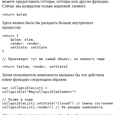
можете предоставить геттеры, сеттеры или другие функции.
Сейчас мы возвратим только корневой элемент.
return $elem
Здесь можно было бы раскрыть больше внутренних
процессов:
return {

    $elem: elem, 

    render: render, 

    setState: setState

}

// Произведет тот же самый объект, но немного чище

return {$elem, render, setState}
Затем пользователь компонента вызывал бы эти действия
извне функции следующим образом:
var collapsibleList1 = 
collapsible("#mycollapsibleelement")

// Позже в коде

collapsibleList1.setState("closed") // Смена состояния

collapsibleList1.render() // Ре-рендер компонента