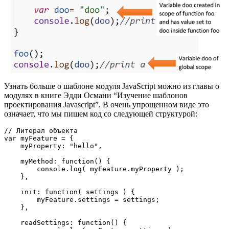
Узнать больше о шаблоне модуля JavaScript можно из главы о
модулях в книге Эдди Османи “Изучение шаблонов
проектирования Javascript”. В очень упрощенном виде это
означает, что мы пишем код со следующей структурой:
// Литерал объекта

var myFeature = {

    myProperty: "hello",

    myMethod: function() {

        console.log( myFeature.myProperty );

    },

    init: function( settings ) {

        myFeature.settings = settings;

    },

    readSettings: function() {
