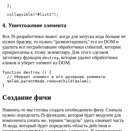
  };

  collapsible("#list1");
4. Уничтожение элемента
Все JS-разработчики знают: когда для запуска кода больше не
нужен браузер, то нужно “размонтировать” его из DOM и
удалить все несработавшие обработчики событий, которые
прикреплены к этому экземпляру. Для этого сделаем
заготовку функции
, которая удалит обработчики
destroy
кликов и уберет элемент из DOM.
function destroy () {

  // Убирает элемент и его дочерние элементы

  $elem.parentNode.removeChild($elem);

}
Создание фичи
Наконец-то мы готовы создать необходимую фичу. Сначала
нужно определить JS-функцию, которая будет модулем для
компонента (опять же, термин “модуль” здесь означает часть
JS-кода, который будет определять область действия и
применяться
только
к целевому элементу). В приведенном