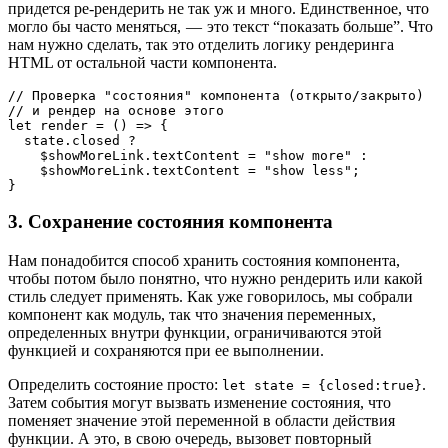
придется ре-рендерить не так уж и много. Единственное, что
могло бы часто меняться, — это текст “показать больше”. Что
нам нужно сделать, так это отделить логику рендеринга
HTML от остальной части компонента.
// Проверка "состояния" компонента (открыто/закрыто)

// и рендер на основе этого

let render = () => {

  state.closed ?

    $showMoreLink.textContent = "show more" : 

    $showMoreLink.textContent = "show less";

}
3. Сохранение состояния компонента
Нам понадобится способ хранить состояния компонента,
чтобы потом было понятно, что нужно рендерить или какой
стиль следует применять. Как уже говорилось, мы собрали
компонент как модуль, так что значения переменных,
определенных внутри функции, ограничиваются этой
функцией и сохраняются при ее выполнении.
Определить состояние просто:
.
let state = {closed:true}
Затем события могут вызвать изменение состояния, что
поменяет значение этой переменной в области действия
функции. А это, в свою очередь, вызовет повторный