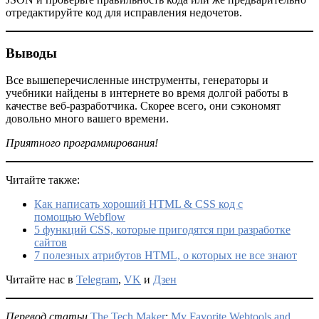
отредактируйте код для исправления недочетов.
Выводы
Все вышеперечисленные инструменты, генераторы и
учебники найдены в интернете во время долгой работы в
качестве веб-разработчика. Скорее всего, они сэкономят
довольно много вашего времени.
Приятного программирования!
Читайте также:
Как написать хороший HTML & CSS код с
помощью Webflow
5 функций CSS, которые пригодятся при разработке
сайтов
7 полезных атрибутов HTML, о которых не все знают
Читайте нас в
Telegram
,
VK
и
Дзен
Перевод статьи
The Tech Maker
:
My Favorite Webtools and