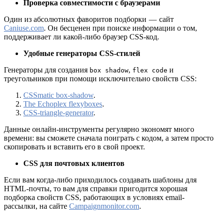
Проверка совместимости с браузерами
Один из абсолютных фаворитов подборки — сайт
Caniuse.com
. Он бесценен при поиске информации о том,
поддерживает ли какой-либо браузер CSS-код.
Удобные генераторы CSS-стилей
Генераторы для создания
,
и
box shadow
flex code
треугольников при помощи исключительно свойств CSS:
CSSmati
c box-shadow
.
The Echoplex flexyboxes
.
CSS-triangle-generator
.
Данные онлайн-инструменты регулярно экономят много
времени: вы сможете сначала поиграть с кодом, а затем просто
скопировать и вставить его в свой проект.
CSS для почтовых клиентов
Если вам когда-либо приходилось создавать шаблоны для
HTML-почты, то вам для справки пригодится хорошая
подборка свойств CSS, работающих в условиях email-
рассылки, на сайте
Campaignmonitor.com
.