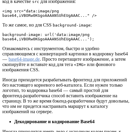
код в качестве
для изображения:
src
<img src="data:image/png 
base64,iVBORw0KGgoAAAANSUhEUgAAAC..." />
То же самое, но для CSS
:
background-image
background-image: url('data:image/png 
base64,iVBORw0KGgoAAAANSUhEUgAAAC...');
Ознакомьтесь с инструментом, быстро и удобно
справляющимся с конвертацией картинки в кодировку base64
—
base64-image.de
. Просто перетащите изображение, а затем
скопируйте и вставьте код для тега
или фонового
<IMG>
изображения CSS.
Иногда приходится разрабатывать фронтенд для приложений
без настоящего корневого веб-каталога. Если нужен только
логотип, то кодировка base64 — самый простой для
фронтенд-разработчика способ вставить изображение на
страницу. В то же время бэкенд-разработчики будут довольны,
что им не придется настраивать маршрут к каталогу
изображений на сервере.
Декодирование и кодирование Base64
Иногда приходится иметь дело с исходным кодом писем, к