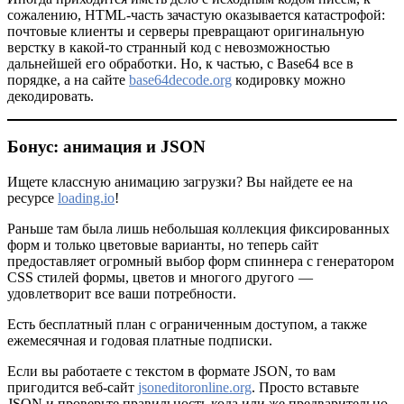
сожалению, HTML-часть зачастую оказывается катастрофой:
почтовые клиенты и серверы превращают оригинальную
верстку в какой-то странный код с невозможностью
дальнейшей его обработки. Но, к частью, с Base64 все в
порядке, а на сайте
base64decode.org
кодировку можно
декодировать.
Бонус: анимация и JSON
Ищете классную анимацию загрузки? Вы найдете ее на
ресурсе
loading.io
!
Раньше там была лишь небольшая коллекция фиксированных
форм и только цветовые варианты, но теперь сайт
предоставляет огромный выбор форм спиннера с генератором
CSS стилей формы, цветов и многого другого —
удовлетворит все ваши потребности.
Есть бесплатный план с ограниченным доступом, а также
ежемесячная и годовая платные подписки.
Если вы работаете с текстом в формате JSON, то вам
пригодится веб-сайт
jsoneditoronline.org
. Просто вставьте
JSON и проверьте правильность кода или же предварительно