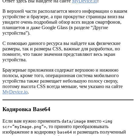
Ответ здесь Вы найдете на сайте
MyDevice.io
!
В верхней части располагается много информации о вашем
устройстве и браузере, а при прокрутке страницы вниз вы
увидите очень подробный обзор всех видов смартфонов,
планшетов и даже Google Glass (в разделе “Другие
устройства”).
С помощью данного ресурса вы найдете как физические
размеры, так и размеры CSS, важные для разработки, но
помните, что такие значения представляют весь экран
устройства.
Браузерные приложения содержат верхнюю и нижнюю
полосы, кроме того, операционная система мобильного
устройства также размещает небольшую полосу сверху,
поэтому высота CSS всегда меньше, чем указано на сайте
MyDevice.io
.
Кодировка Base64
Если вам нужно применить
вместо
data/image
<img
, то принято преобразовывать
scr=”myImage.png”>
изображение в кодировку
и размещать полученный
base64