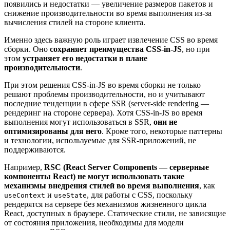
появились и недостатки — увеличение размеров пакетов и
снижение производительности во время выполнения из-за
вычисления стилей на стороне клиента.
Именно здесь важную роль играет извлечение CSS во время
сборки. Оно
сохраняет преимущества CSS-in-JS
, но при
этом
устраняет его недостатки в плане
производительности
.
При этом решения CSS-in-JS во время сборки не только
решают проблемы производительности, но и учитывают
последние тенденции в сфере SSR (server-side rendering —
рендеринг на стороне сервера).
Хотя CSS-in-JS во время
выполнения могут использоваться в SSR,
они не
оптимизированы для него
. Кроме того, некоторые паттерны
и технологии, используемые для SSR-приложений, не
поддерживаются.
Например,
RSC (React Server Components — серверные
компоненты React) не могут использовать такие
механизмы внедрения стилей во время выполнения
, как
и
, для работы с CSS, поскольку
useContext
useState
рендерятся на сервере без механизмов жизненного цикла
React, доступных в браузере. Статические стили, не зависящие
от состояния приложения, необходимы для модели