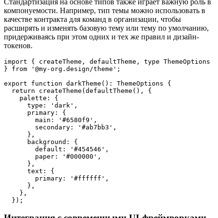
Стандартизация на основе типов также играет важную роль в
компонуемости. Например, тип темы можно использовать в
качестве контракта для команд в организации, чтобы
расширять и изменять базовую тему или тему по умолчанию,
придерживаясь при этом одних и тех же правил и дизайн-
токенов.
import { createTheme, defaultTheme, type ThemeOptions 
} from '@my-org.design/theme';
export function darkTheme(): ThemeOptions {
  return createTheme(defaultTheme(), {
    palette: {
      type: 'dark',
      primary: {
        main: '#6580f9',
        secondary: '#ab7bb3',
      },
      background: {
        default: '#454546',
        paper: '#000000',
      },
      text: {
        primary: '#ffffff',
      },
    },
  });
Интеграция с современными UI-фреймворками