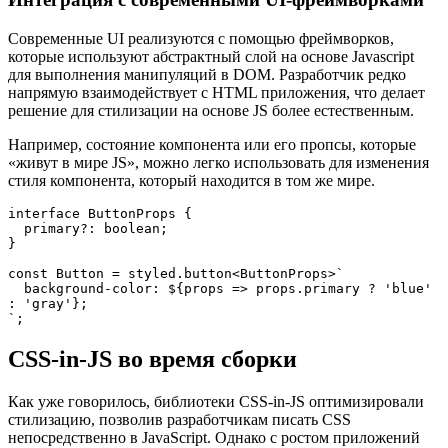
Современные UI реализуются с помощью фреймворков,
которые используют абстрактный слой на основе Javascript
для выполнения манипуляций в DOM. Разработчик редко
напрямую взаимодействует с HTML приложения, что делает
решение для стилизации на основе JS более естественным.
Например, состояние компонента или его пропсы, которые
«живут в мире JS», можно легко использовать для изменения
стиля компонента, который находится в том же мире.
interface ButtonProps {
  primary?: boolean;
}
const Button = styled.button<ButtonProps>`
  background-color: ${props => props.primary ? 'blue' 
: 'gray'};
`;
CSS-in-JS во время сборки
Как уже говорилось, библиотеки CSS-in-JS оптимизировали
стилизацию, позволив разработчикам писать CSS
непосредственно в JavaScript. Однако с ростом приложений