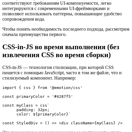
соответствуют требованиям UI-компонуемости, легко
интегрируются с современными UI-фреймворками и
позволяют использовать паттерны, повышающие удобство
сопровождения кода.
Чтобы понять необходимость последнего подхода, рассмотрим
сначала преимущества первого.
CSS-in-JS во время выполнения (без
извлечения CSS во время сборки)
CSS-in-JS — технология стилизации, при которой CSS
пишется с помощью JavaScript, часто в том же файле, что и
стилизуемый компонент. Например:
import { css } from '@emotion/css'
const primaryColor = '#4287f5'
const myClass = css`
      padding: 32px;
      color: ${primaryColor}`
const StyledDiv = () => <div className={myClass} />