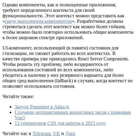
Однако компоненты, как и полноценные приложения,
требуют определенного контекста для своей
функциональности. Этот контекст можно представить как
«
среду выполнения компонентов
«. Разработчики должны
стремиться сделать этот контекст как можно более гибким,
чтобы можно было повторно использовать общие компоненты
в более широком спектре приложений.
UI-компонент, использующий (в памяти) состояния для
стилизации, не сможет работать во всех контекстах. В
качестве примера уже приводились React Server Components.
Чтобы решить эту проблему, либо воздержитесь от
использования состояний во всех компонентах, либо
убедитесь в наличии у них резервного варианта для более
общих сред выполнения (fallback) в случаях, когда контекст не
позволяет использовать состояния.
Читайте также:
Запуск Puppeteer в Akka.js
Создание интерактивных аналоговых часов с помощью
Vue3
12 генераторов CSS для работы в 2023 году
Читайте нас в
Telegram
,
VK
и
Дзен