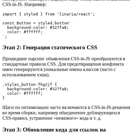
CSS-in-JS. Например:
import { styled } from 'linaria/react';
const Button = styled.button`
  background-color: #327fa8;
  color: #ffffff;
`;
Этап 2: Генерация статического CSS
Прошедшие парсинг объявления CSS-in-JS преобразуются в
стандартные правила CSS. Для предотвращения конфликта
имен генерируются уникальные имена классов (часто с
использованием хэша).
.styles_button-fhg2jf {
  background-color: #327fa8;
  color: #ffffff;
}
Шаги по оптимизации часто включаются в CSS-in-JS-решения
во время сборки, например объединение дублирующихся
CSS-правил, устранение «неживого» кода и т. д.
Этап 3: Обновление кода для ссылок на