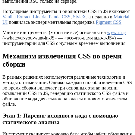
выполнения RSC только на сервере.
Популярные инструменты и библиотеки CSS-in-JS включают
Vanilla Extract
,
Linaria
,
Panda CSS
,
StyleX
, а недавно в
Material
UI
появилась экспериментальная поддержка
Pigment CSS
.
Многие инструменты (хотя и не все) основаны на
wyw-in-js
(«whatever-you-want-in-JS» — «все-что-вам-надо-в-JS») —
инструментарии для CSS с нулевым временем выполнения.
Механизм извлечения CSS во время
сборки
В разных решениях используются различные технологии и
методы оптимизации. Однако каждый способ извлечения CSS
во время сборки включает три основных этапа: парсинг
объявлений CSS-in-JS, генерацию статического CSS-файла и
обновление кода для ссылок на классы в новом статическом
файле.
Этап 1: Парсинг исходного кода с помощью
статического анализа
Инструмент сканирует кодовую базу, чтобы найти объявления