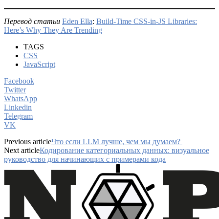
Перевод статьи
Eden Ella
:
Build-Time CSS-in-JS Libraries:
Here’s Why They Are Trending
TAGS
CSS
JavaScript
Facebook
Twitter
WhatsApp
Linkedin
Telegram
VK
Previous article
Что если LLM лучше, чем мы думаем?
Next article
Кодирование категориальных данных: визуальное
руководство для начинающих с примерами кода