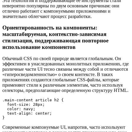
Эта технология и поддерживающие ее инструменты стали
невероятно популярны по двум основным причинам: они
отлично работают с компонуемыми приложениями и
значительно облегчают процесс разработки.
Ориентированность на компоненты:
масштабируемая, контекстно-зависимая
стилизация, поддерживающая повторное
использование компонентов
Обычный CSS по своей природе является глобальным. Он
эффективен в унаследованных монолитных приложениях, где
различные части UI тесно связаны между собой и отличаются
«гиперосведомленностью» о своем контексте. В таких
приложениях создаются глобальные CSS-файлы, которые
применяют стили к различным элементам, часто используя
селекторы, предполагающие определенную структуру HTML.
.main-content article h2 {
  font-size: 28px;
  color: navy;
  text-align: center;
}
Современные компонуемые UI, напротив, часто используют