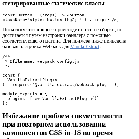
сгенерированные статические классы
const Button = (props) => <button 
className="styles_button-fhg2jf" {...props} />;
Поскольку этот процесс происходит на этапе сборки, он
достигается путем настройки бандлера с помощью
соответствующего плагина. Для примера ниже приведена
базовая настройка Webpack для
Vanilla Extract
:
/**
 * 
@filename
: webpack.config.js
 */ 
const {
  VanillaExtractPlugin
} = require('@vanilla-extract/webpack-plugin');
module.exports = {
  plugins: [new VanillaExtractPlugin()]
};
Избежание проблем совместимости
при повторном использовании
компонентов CSS-in-JS во время