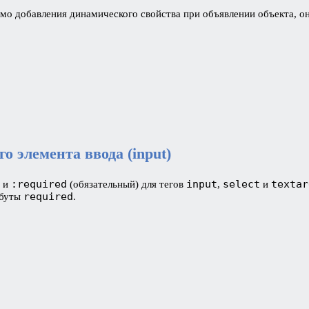
имо добавления динамического свойства при объявлении объекта, он
о элемента ввода (input)
:required
input
select
textar
) и
(обязательный) для тегов
,
и
required
буты
.