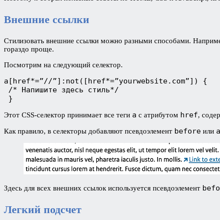
Внешние ссылки
Стилизовать внешние ссылки можно разными способами. Например
гораздо проще.
Посмотрим на следующий селектор.
a[href*=”//”]:not([href*=”yourwebsite.com”]) {

 /* Напишите здесь стиль*/

 }
a
href
Этот CSS-селектор принимает все теги
с атрибутом
, соде
before
Как правило, в селекторы добавляют псевдоэлемент
или
befo
Здесь для всех внешних ссылок используется псевдоэлемент
Легкий подсчет