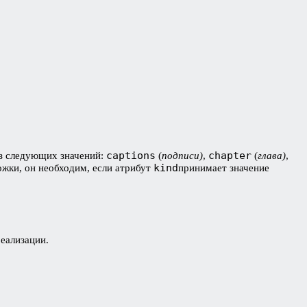
captions
chapter
из следующих значений:
(
подписи)
,
(
глава)
,
kind
ожки, он необходим, если атрибут
принимает значение
реализации.