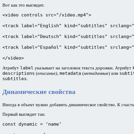
Вот как это выглядит.
<video controls src="/video.mp4">

<track label="English" kind="subtitles" srclang="
<track label="Deutsch" kind="subtitles" srclang="
<track label="Español" kind="subtitles" srclang="
</video>
label
Атрибут
указывает на заголовок текста дорожки. Атрибут
descriptions
metadata
subti
(
описание)
,
(
метаданные
) или
subtitles
.
Динамические свойства
Иногда в объект нужно добавить динамическое свойство. К счастью
Первый выглядит так:
const dynamic = ‘name’
