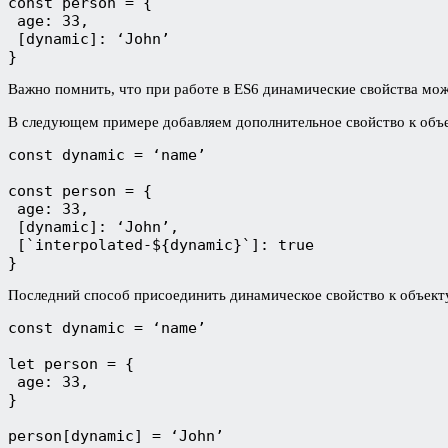
const person = {

 age: 33,

 [dynamic]: ‘John’

}
Важно помнить, что при работе в ES6 динамические свойства мо
В следующем примере добавляем дополнительное свойство к объ
const dynamic = ‘name’

const person = {

 age: 33,

 [dynamic]: ‘John’,

 [`interpolated-${dynamic}`]: true

}
Последний способ присоединить динамическое свойство к объекту
const dynamic = ‘name’

let person = {

 age: 33,

}

person[dynamic] = ‘John’