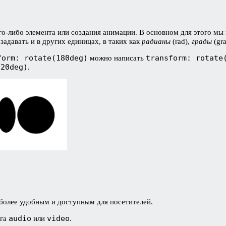
кого-либо элемента или создания анимации. В основном для этого
задавать и в других единицах, в таких как
радианы
(rad),
грады
(gra
form: rotate(180deg)
transform: rotate
можно написать
720deg)
.
 более удобным и доступным для посетителей.
audio
video
эга
или
.