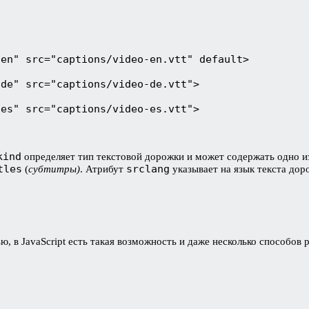
en" src="captions/video-en.vtt" default>

de" src="captions/video-de.vtt">

es" src="captions/video-es.vtt">

kind
определяет тип текстовой дорожки и может содержать одно 
tles
srclang
(
субтитры)
. Атрибут
указывает на язык текста дор
, в JavaScript есть такая возможность и даже несколько способов 