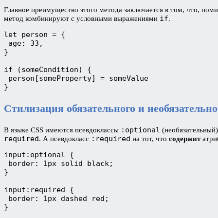
Главное преимущество этого метода заключается в том, что, пом
if
метод комбинируют с условными выражениями
.
let person = {

 age: 33,

}

if (someCondition) {

 person[someProperty] = someValue

}
Стилизация обязательного и необязательног
:optional
В языке CSS имеются псевдоклассы
(необязательный
required
:required
. А псевдокласс
на тот, что
содержит
атри
input:optional {

 border: 1px solid black;

}

input:required {

 border: 1px dashed red;

}