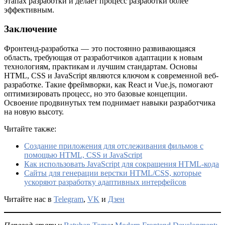
этапах разработки и делает процесс разработки более
эффективным.
Заключение
Фронтенд-разработка — это постоянно развивающаяся
область, требующая от разработчиков адаптации к новым
технологиям, практикам и лучшим стандартам. Основы
HTML, CSS и JavaScript являются ключом к современной веб-
разработке. Такие фреймворки, как React и Vue.js, помогают
оптимизировать процесс, но это базовые концепции.
Освоение продвинутых тем поднимает навыки разработчика
на новую высоту.
Читайте также:
Создание приложения для отслеживания фильмов с
помощью HTML, CSS и JavaScript
Как использовать JavaScript для сокращения HTML-кода
Сайты для генерации верстки HTML/CSS, которые
ускоряют разработку адаптивных интерфейсов
Читайте нас в
Telegram
,
VK
и
Дзен