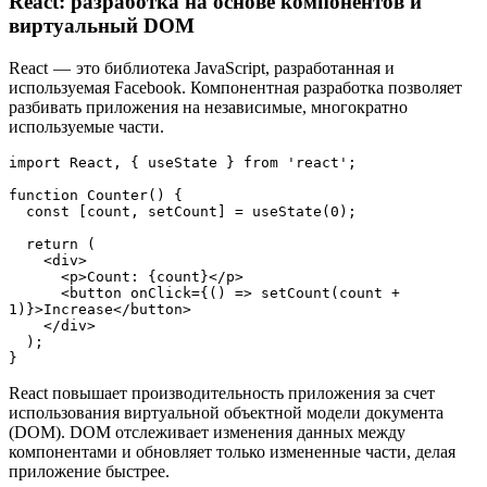
React: разработка на основе компонентов и
виртуальный DOM
React — это библиотека JavaScript, разработанная и
используемая Facebook. Компонентная разработка позволяет
разбивать приложения на независимые, многократно
используемые части.
import React, { useState } from 'react';
function Counter() {
  const [count, setCount] = useState(0);
  return (
    <div>
      <p>Count: {count}</p>
      <button onClick={() => setCount(count + 
1)}>Increase</button>
    </div>
  );
}
React повышает производительность приложения за счет
использования виртуальной объектной модели документа
(DOM). DOM отслеживает изменения данных между
компонентами и обновляет только измененные части, делая
приложение быстрее.