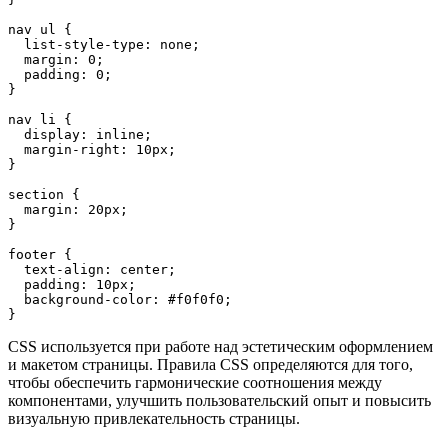
nav ul {
  list-style-type: none;
  margin: 0;
  padding: 0;
}
nav li {
  display: inline;
  margin-right: 10px;
}
section {
  margin: 20px;
}
footer {
  text-align: center;
  padding: 10px;
  background-color: #f0f0f0;
}
CSS используется при работе над эстетическим оформлением
и макетом страницы. Правила CSS определяются для того,
чтобы обеспечить гармонические соотношения между
компонентами, улучшить пользовательский опыт и повысить
визуальную привлекательность страницы.