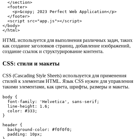
  </section>
  <footer>
    <p>&copy; 2023 Perfect Web Application</p>
  </footer>
  <script src="app.js"></script>
</body>
</html>
HTML используется для выполнения различных задач, таких
как создание заголовков страниц, добавление изображений,
создание ссылок и структурирование контента.
CSS: стили и макеты
CSS (Cascading Style Sheets) используется для применения
стилей к элементам HTML. Язык CSS нужен для управления
такими элементами, как цвета, шрифты, размеры и макеты.
body {
  font-family: 'Helvetica', sans-serif;
  line-height: 1.6;
  color: #333;
}
header {
  background-color: #f0f0f0;
  padding: 10px;
}