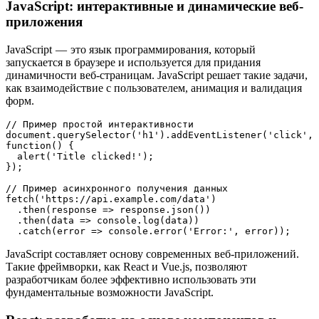
JavaScript: интерактивные и динамические веб-
приложения
JavaScript — это язык программирования, который
запускается в браузере и используется для придания
динамичности веб-страницам. JavaScript решает такие задачи,
как взаимодействие с пользователем, анимация и валидация
форм.
// Пример простой интерактивности 
document.querySelector('h1').addEventListener('click', 
function() {
  alert('Title clicked!');
});
// Пример асинхронного получения данных 
fetch('https://api.example.com/data')
  .then(response => response.json())
  .then(data => console.log(data))
  .catch(error => console.error('Error:', error));
JavaScript составляет основу современных веб-приложений.
Такие фреймворки, как React и Vue.js, позволяют
разработчикам более эффективно использовать эти
фундаментальные возможности JavaScript.