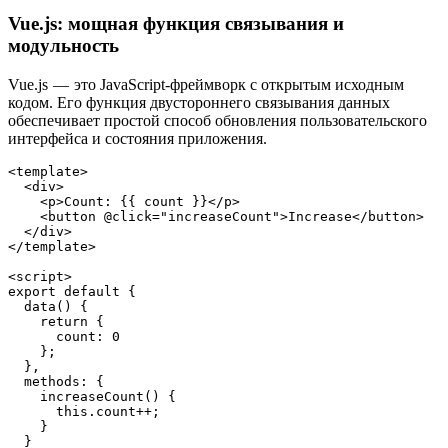
Vue.js: мощная функция связывания и
модульность
Vue.js — это JavaScript-фреймворк с открытым исходным
кодом. Его функция двустороннего связывания данных
обеспечивает простой способ обновления пользовательского
интерфейса и состояния приложения.
<template>
  <div>
    <p>Count: {{ count }}</p>
    <button @click="increaseCount">Increase</button>
  </div>
</template>
<script>
export default {
  data() {
    return {
      count: 0
    };
  },
  methods: {
    increaseCount() {
      this.count++;
    }
  }