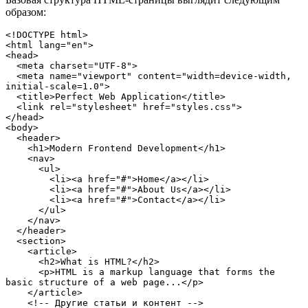
образом:
<!DOCTYPE html>
<html lang="en">
<head>
  <meta charset="UTF-8">
  <meta name="viewport" content="width=device-width, 
initial-scale=1.0">
  <title>Perfect Web Application</title>
  <link rel="stylesheet" href="styles.css">
</head>
<body>
  <header>
    <h1>Modern Frontend Development</h1>
    <nav>
      <ul>
        <li><a href="#">Home</a></li>
        <li><a href="#">About Us</a></li>
        <li><a href="#">Contact</a></li>
      </ul>
    </nav>
  </header>
  <section>
    <article>
      <h2>What is HTML?</h2>
      <p>HTML is a markup language that forms the 
basic structure of a web page...</p>
    </article>
    <!-- Другие статьи и контент -->