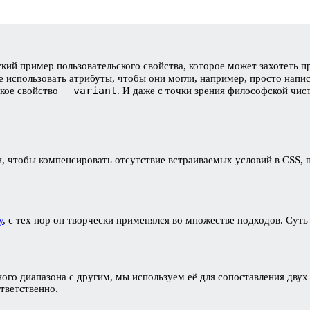
кий пример пользовательского свойства, которое может захотеть п
 использовать атрибуты, чтобы они могли, например, просто напи
--variant
кое свойство
. И даже с точки зрения философской чис
, чтобы компенсировать отсутствие встраиваемых условий в CSS, п
у
, с тех пор он творчески применялся во множестве подходов. Су
ного диапазона с другим, мы используем её для сопоставления двух
ответственно.