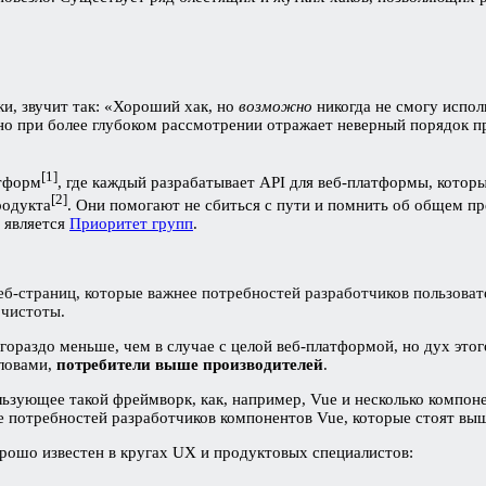
и, звучит так: «Хороший хак, но
возможно
никогда не смогу исполь
но при более глубоком рассмотрении отражает неверный порядок п
[1]
атформ
, где каждый разрабатывает API для веб-платформы, которы
[2]
родукта
. Они помогают не сбиться с пути и помнить об общем пре
 является
Приоритет групп
.
еб-страниц, которые важнее потребностей разработчиков пользоват
 чистоты.
гораздо меньше, чем в случае с целой веб-платформой, но дух это
словами,
потребители выше производителей
.
ьзующее такой фреймворк, как, например, Vue и несколько компоне
е потребностей разработчиков компонентов Vue, которые стоят вы
рошо известен в кругах UX и продуктовых специалистов: