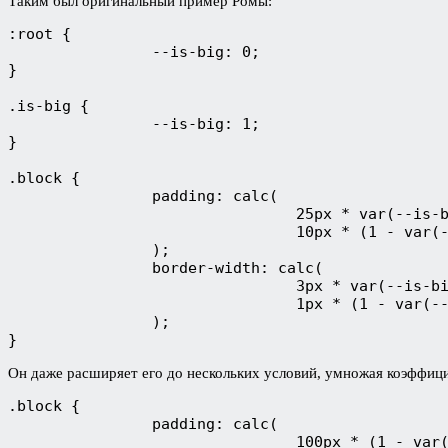
Таким был оригинальный пример Ромы:
:root {

		--is-big: 0;

}

.is-big {

		--is-big: 1;

}

.block {

		padding: calc(

				25px * var(--is-big) +

				10px * (1 - var(--is-big))

		);

		border-width: calc(

				3px * var(--is-big) +

				1px * (1 - var(--is-big))

		);

}
Он даже расширяет его до нескольких условий, умножая коэффиц
.block {

		padding: calc(

				100px * (1 - var(--foo)) * (2 - var(--foo)) * 0.5 +
