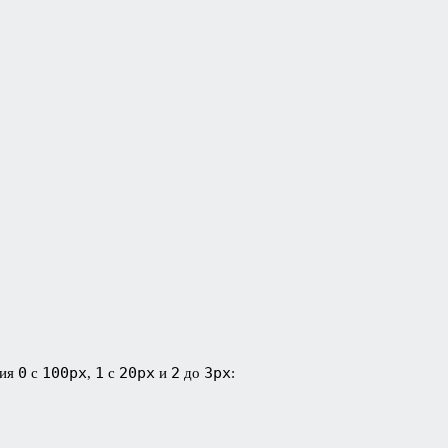
0
100px
1
20px
2
3px
ния
с
,
с
и
до
: