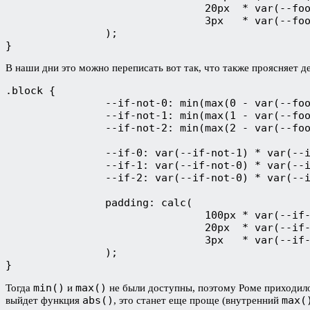
				20px  * var(--foo) * (2 - var(--foo)) +

				3px   * var(--foo) * (1 - var(--foo)) * -0.5

		);

}
В наши дни это можно переписать вот так, что также проясняет 
.block {

		--if-not-0: min(max(0 - var(--foo), var(--foo) - 0), 1);

		--if-not-1: min(max(1 - var(--foo), var(--foo) - 1), 1);

		--if-not-2: min(max(2 - var(--foo), var(--foo) - 2), 1);

		--if-0: var(--if-not-1) * var(--if-not-2);

		--if-1: var(--if-not-0) * var(--if-not-2);

		--if-2: var(--if-not-0) * var(--if-not-1);

		padding: calc(

				100px * var(--if-0) +

				20px  * var(--if-1) +

				3px   * var(--if-2)

		);

}
min()
max()
Тогда
и
не были доступны, поэтому Роме приходило
abs()
max(
выйдет функция
, это станет еще проще (внутренний