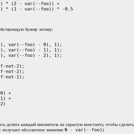
действующую булеву логику:
сь делить каждый множитель на скрытую константу, чтобы сделать 
)
N - var(--foo)
получает абсолютное значение
)