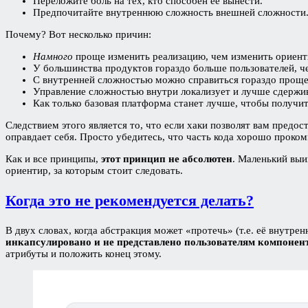
Переложите боль на тех, кто способен ее вынести.
Предпочитайте внутреннюю сложность внешней сложности
Почему? Вот несколько причин:
Намного
проще изменить реализацию, чем изменить ориентир
У большинства продуктов гораздо больше пользователей, ч
С внутренней сложностью можно справиться гораздо прощ
Управление сложностью внутри локализует и лучше сдержив
Как только базовая платформа станет лучше, чтобы получит
Следствием этого является то, что если хаки позволят вам предо
оправдает себя. Просто убедитесь, что часть кода хорошо проком
Как и все принципы,
этот принцип не абсолютен
. Маленький выи
ориентир, за которым стоит следовать.
Когда это не рекомендуется делать?
В двух словах, когда абстракция может «протечь» (т.е. её внутр
инкапсулировано и не представлено пользователям компонент
атрибуты и положить конец этому.