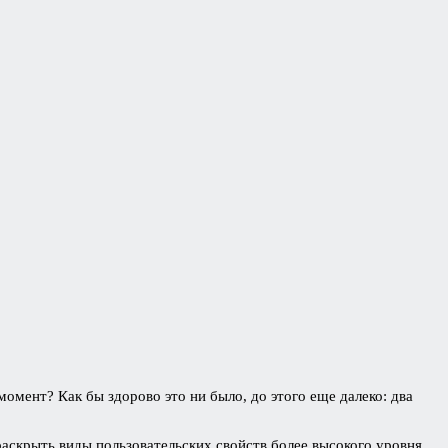
момент? Как бы здорово это ни было, до этого еще далеко: два
аскрыть виды пользовательских свойств более высокого уровня,