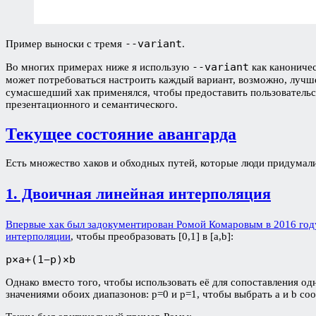
--variant
Пример выноски с тремя
.
--variant
Во многих примерах ниже я использую
как каноничес
может потребоваться настроить каждый вариант, возможно, лучше
сумасшедший хак применялся, чтобы предоставить пользовательс
презентационного и семантического.
Текущее состояние авангарда
Есть множество хаков и обходных путей, которые люди придумали
1. Двоичная линейная интерполяция
Впервые хак был задокументирован Ромой Комаровым в 2016 год
интерполяции
, чтобы преобразовать [0,1] в [a,b]:
p×a+(1−p)×b
Однако вместо того, чтобы использовать её для сопоставления од
значениями обоих диапазонов: p=0 и p=1, чтобы выбрать a и b со