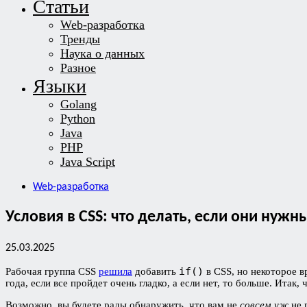
Статьи
Web-разработка
Тренды
Наука о данных
Разное
Языки
Golang
Python
Java
PHP
Java Script
Web-разработка
Условия в CSS: что делать, если они нужн
25.03.2025
if()
Рабочая группа CSS
решила
добавить
в CSS, но некоторое в
года, если все пройдет очень гладко, а если нет, то больше. Итак
Возможно, вы будете рады обнаружить, что вам не
совсем уж
не 