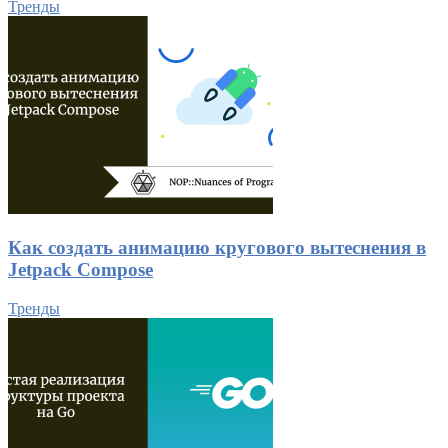
Тренды
Как создать анимацию кругового вытеснения в
Jetpack Compose
Тренды