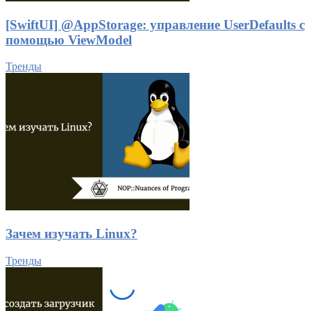
[SwiftUI] @AppStorage: управление UserDefaults с
помощью ViewModel
Тренды
Зачем изучать Linux?
Тренды