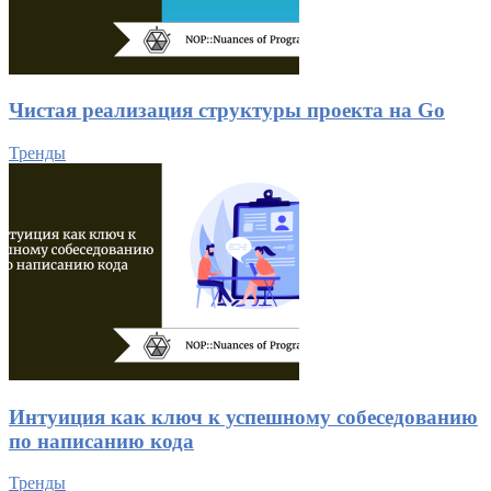
Чистая реализация структуры проекта на Go
Тренды
Интуиция как ключ к успешному собеседованию
по написанию кода
Тренды