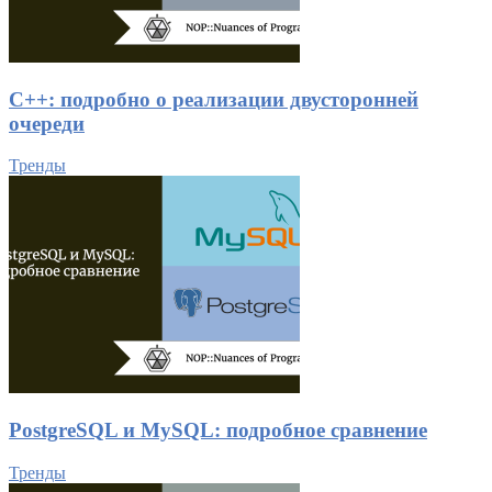
C++: подробно о реализации двусторонней
очереди
Тренды
PostgreSQL и MySQL: подробное сравнение
Тренды