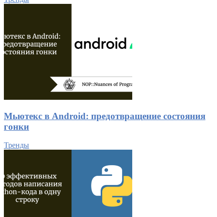
Мьютекс в Android: предотвращение состояния
гонки
Тренды