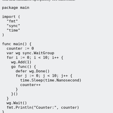
package main
import (
  "fmt"
  "sync"
  "time"
)
func main() {
  counter := 0
  var wg sync.WaitGroup
  for i := 0; i < 10; i++ {
    wg.Add(1)
    go func() {
      defer wg.Done()
      for j := 0; j < 10; j++ {
        time.Sleep(time.Nanosecond)
        counter++
      }
    }()
  }
  wg.Wait()
  fmt.Println("Counter:", counter)
}