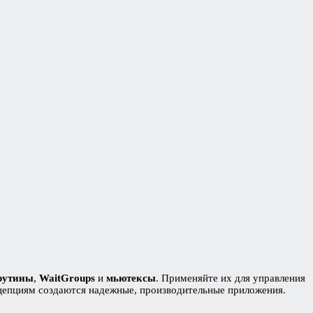
рутины
,
WaitGroups
и
мьютексы
. Применяйте их для управления
нцепциям создаются надежные, производительные приложения.