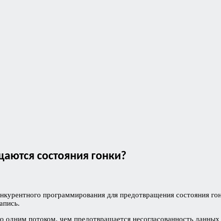
щаются состояния гонки?
онкурентного программирования для предотвращения состояния го
апись.
 одним потоком, чем предотвращается несогласованность данных 