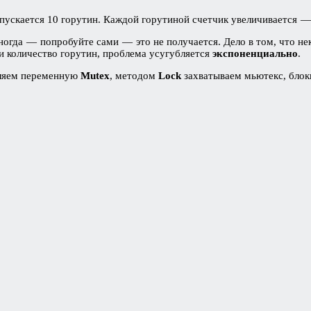
апускается 10 горутин. Каждой горутиной счетчик увеличивается —
ногда — попробуйте сами — это не получается. Дело в том, что н
ли количество горутин, проблема усугубляется
экспоненциально
.
являем переменную
Mutex
, методом
Lock
захватываем мьютекс, блоки