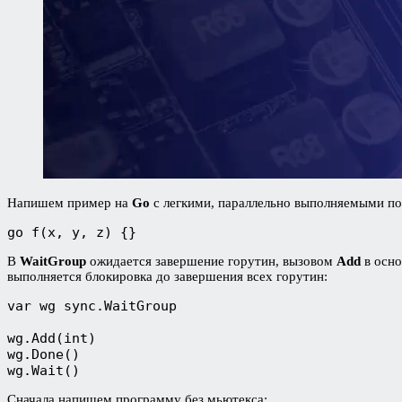
Напишем пример на
Go
с легкими, параллельно выполняемыми п
go f(x, y, z) {}
В
WaitGroup
ожидается завершение горутин, вызовом
Add
в осно
выполняется блокировка до завершения всех горутин:
var wg sync.WaitGroup
wg.Add(int)
wg.Done()
wg.Wait()
Сначала напишем программу без мьютекса: