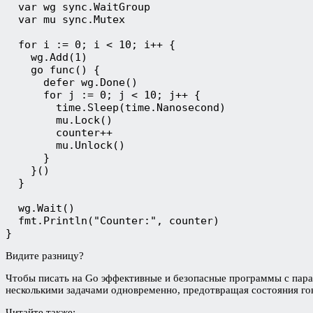
  var wg sync.WaitGroup
  var mu sync.Mutex
  for i := 0; i < 10; i++ {
    wg.Add(1)
    go func() {
      defer wg.Done()
      for j := 0; j < 10; j++ {
        time.Sleep(time.Nanosecond)
        mu.Lock()
        counter++
        mu.Unlock()
      }
    }()
  }
  wg.Wait()
  fmt.Println("Counter:", counter)
}
Видите разницу?
Чтобы писать на Go эффективные и безопасные программы с па
несколькими задачами одновременно, предотвращая состояния го
Читайте также: