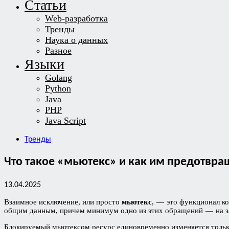
Статьи
Web-разработка
Тренды
Наука о данных
Разное
Языки
Golang
Python
Java
PHP
Java Script
Тренды
Что такое «мьютекс» и как им предотвра
13.04.2025
Взаимное исключение, или просто
мьютекс
, — это функционал к
общим данным, причем минимум одно из этих обращений — на з
Блокируемый мьютексом ресурс единовременно изменяется только