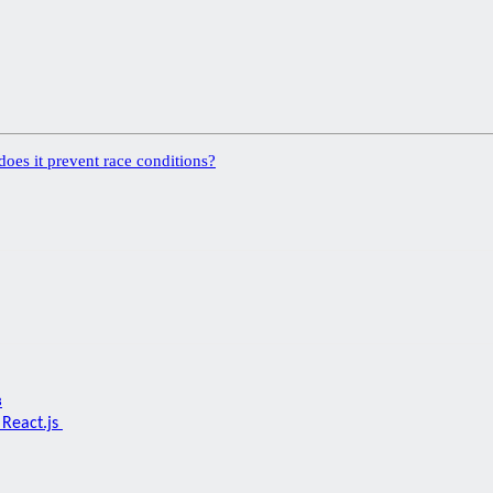
oes it prevent race conditions?
з
React.js