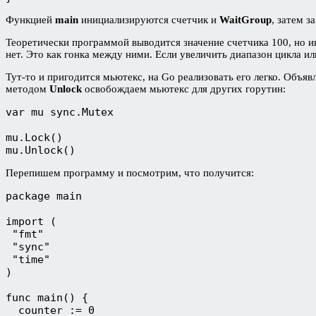
Функцией
main
инициализируются счетчик и
WaitGroup
,
затем з
Теоретически программой выводится значение счетчика 100, но и
нет. Это как гонка между ними. Если увеличить диапазон цикла и
Тут-то и пригодится мьютекс, на Go реализовать его легко. Объ
методом
Unlock
освобождаем мьютекс для других горутин:
var mu sync.Mutex
mu.Lock()
mu.Unlock()
Перепишем программу и посмотрим, что получится:
package main
import (
 "fmt"
 "sync"
 "time"
)
func main() {
  counter := 0