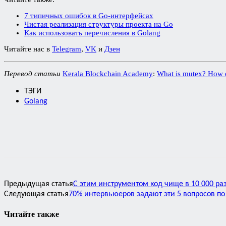
7 типичных ошибок в Go-интерфейсах
Чистая реализация структуры проекта на Go
Как использовать перечисления в Golang
Читайте нас в
Telegram
,
VK
и
Дзен
Перевод статьи
Kerala Blockchain Academy
:
What is mutex? How d
ТЭГИ
Golang
Предыдущая статья
С этим инструментом код чище в 10 000 ра
Следующая статья
70% интервьюеров задают эти 5 вопросов по 
Читайте также