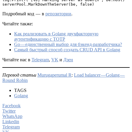
serverPool.MarkDownTheServer(be, false)
Подробный код — в
репозитории
.
Читайте также:
Как реализовать в Golang двухфакторную
аутентификацию с TOTP
Go — единственный выбор для бэкенд-разработчика?
Самый быстрый способ cоздать CRUD API в Golang
Читайте нас в
Telegram
,
VK
и
Дзен
Перевод статьи
Murugaperumal R
:
Load balancer — Golang —
Round Robin
TAGS
Golang
Facebook
Twitter
WhatsApp
Linkedin
Telegram