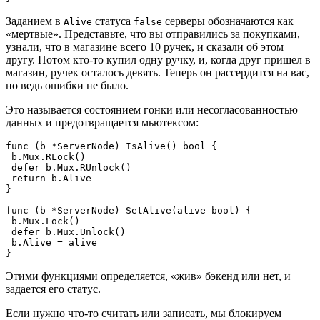
Заданием в
статуса
серверы обозначаются как
Alive
false
«мертвые». Представьте, что вы отправились за покупками,
узнали, что в магазине всего 10 ручек, и сказали об этом
другу. Потом кто-то купил одну ручку, и, когда друг пришел в
магазин, ручек осталось девять. Теперь он рассердится на вас,
но ведь ошибки не было.
Это называется состоянием гонки или несогласованностью
данных и предотвращается мьютексом:
func (b *ServerNode) IsAlive() bool {
 b.Mux.RLock()
 defer b.Mux.RUnlock()
 return b.Alive
}
func (b *ServerNode) SetAlive(alive bool) {
 b.Mux.Lock()
 defer b.Mux.Unlock()
 b.Alive = alive
}
Этими функциями определяется, «жив» бэкенд или нет, и
задается его статус.
Если нужно что-то считать или записать, мы блокируем