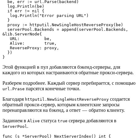
  be, err := url.Parse(backend)
  log.Println(be)
  if err != nil {
   log.Println("Error parsing URL")
  }
  proxy := httputil.NewSingleHostReverseProxy(be)
  serverPool.Backends = append(serverPool.Backends, 
&lib.ServerNode{
   URL:          be,
   Alive:        true,
   ReverseProxy: proxy,
  })
}
Этой функцией в пул добавляются бэкенд-серверы, для
каждого из которых настраиваются обратные прокси-сервера.
Разберем подробнее. Каждый сервер перебирается, с помощью
парсятся конечные точки.
url.Prase
Благодаря
создается
httputil.NewSingleHostReverseProxy
обратный прокси-сервер, которым клиентские запросы
перенаправляются на бэкенд, а ответ — обратно клиенту.
Заданием в
статуса
сервера добавляются в
Alive
true
.
ServerPool
func (s *ServerPool) NextServerIndex() int {