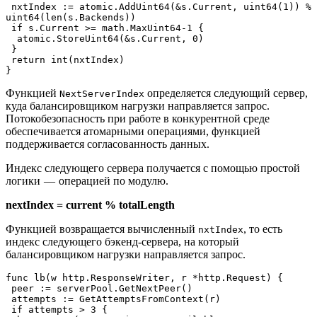
 nxtIndex := atomic.AddUint64(&s.Current, uint64(1)) % 
uint64(len(s.Backends))
 if s.Current >= math.MaxUint64-1 {
  atomic.StoreUint64(&s.Current, 0)
 }
 return int(nxtIndex)
}
Функцией
определяется следующий сервер,
NextServerIndex
куда балансировщиком нагрузки направляется запрос.
Потокобезопасность при работе в конкурентной среде
обеспечивается атомарными операциями, функцией
поддерживается согласованность данных.
Индекс следующего сервера получается с помощью простой
логики — операцией по модулю.
nextIndex = current % totalLength
Функцией возвращается вычисленный
, то есть
nxtIndex
индекс следующего бэкенд-сервера, на который
балансировщиком нагрузки направляется запрос.
func lb(w http.ResponseWriter, r *http.Request) {
 peer := serverPool.GetNextPeer()
 attempts := GetAttemptsFromContext(r)
 if attempts > 3 {