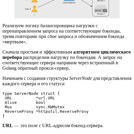
Реализуем логику балансировщика нагрузки с
перенаправлением запроса на соответствующие бэкенды,
тремя повторами при сбое запроса и обозначением бэкенда
«мертвым».
Сначала простым и эффективным
алгоритмом циклического
перебора
распределим нагрузку по бэкендам. А запрос на
соответствующие сервера направим через встроенный в
Golang обратный прокси-сервер.
Начинаем с создания структуры
ServerNode
для представления
каждого сервера и его статуса:
type ServerNode struct {
 URL          *url.URL
 Alive        bool
 Mux          sync.RWMutex
 ReverseProxy *httputil.ReverseProxy
}
URL
— это поле с URL-адресом бэкенд-сервера.