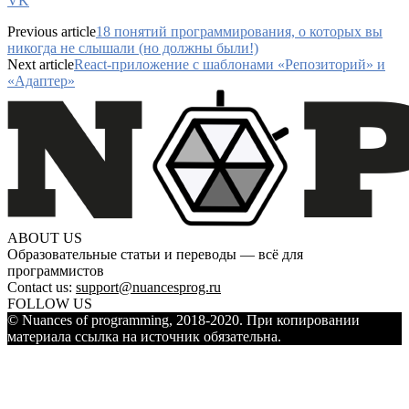
VK
Previous article
18 понятий программирования, о которых вы
никогда не слышали (но должны были!)
Next article
React-приложение с шаблонами «Репозиторий» и
«Адаптер»
ABOUT US
Образовательные статьи и переводы — всё для
программистов
Contact us:
support@nuancesprog.ru
FOLLOW US
© Nuances of programming, 2018-2020. При копировании
материала ссылка на источник обязательна.