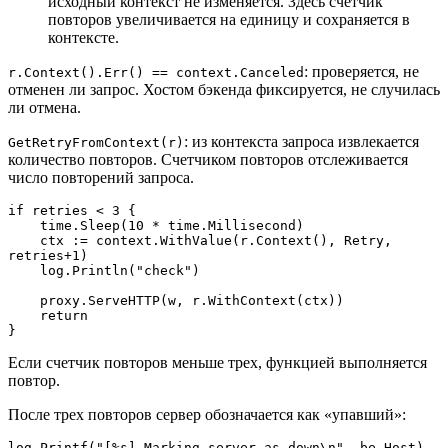
исходный контекст не изменяется. Здесь счетчик
повторов увеличивается на единицу и сохраняется в
контексте.
: проверяется, не
r.Context().Err() == context.Canceled
отменен ли запрос. Хостом бэкенда фиксируется, не случилась
ли отмена.
: из контекста запроса извлекается
GetRetryFromContext(r)
количество повторов. Счетчиком повторов отслеживается
число повторений запроса.
if retries < 3 {
    time.Sleep(10 * time.Millisecond)
    ctx := context.WithValue(r.Context(), Retry, 
retries+1)
    log.Println("check")
    proxy.ServeHTTP(w, r.WithContext(ctx))
    return
}
Если счетчик повторов меньше трех, функцией выполняется
повтор.
После трех повторов сервер обозначается как «упавший»:
log.Printf("[%s] Marking server as down\n", be.Host)