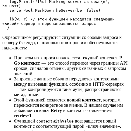
   log.Printf("[%s] Marking server as down\n", 
be.Host)
   serverPool.MarkDownTheServer(be, false)
   lb(w, r) // этой функцией находится следующий 
«живой» сервер и перенаправляется запрос 
  }
Обработчиком регулируются ситуации со сбоями запроса к
серверу бэкенда, с помощью повторов им обеспечивается
надежность:
При этом из запроса извлекается текущий контекст. В
Go
контекст
— это способ переноса через границы API
сроков, сигналов отмены, других связанных с запросом
значений.
Запросные данные обычно передаются контекстами
между вызовами функций, особенно в HTTP-серверах
— так контролируются тайм-ауты, распространяются
метаданные.
Этой функцией создается
новый контекст
, которым
переносится конкретное значение. В нашем случае им
добавляется ключ
Retry
в контекст со значением
retries+1
.
Функцией
возвращается новый
contextWithValue
контекст с соответствующей парой «ключ-значение»,