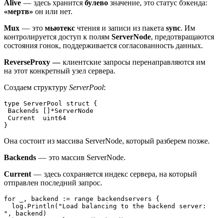
Alive
— здесь хранится
булево
значение, это статус бэкенда:
«мертв»
он или нет.
Mux
— это
мьютекс
чтения и записи из пакета
sync
. Им
контролируется доступ к полям
ServerNode
, предотвращаются
состояния гонок, поддерживается согласованность данных.
ReverseProxy —
клиентские запросы перенаправляются им
на этот конкретный узел сервера.
Создаем структуру
ServerPool
:
type ServerPool struct {
 Backends []*ServerNode
 Current  uint64
}
Она состоит из массива ServerNode, который разберем позже.
Backends
— это массив ServerNode.
Current
— здесь сохраняется индекс сервера, на который
отправлен последний запрос.
for _, backend := range backendservers {
  log.Println("Load balancing to the backend server: 
", backend)