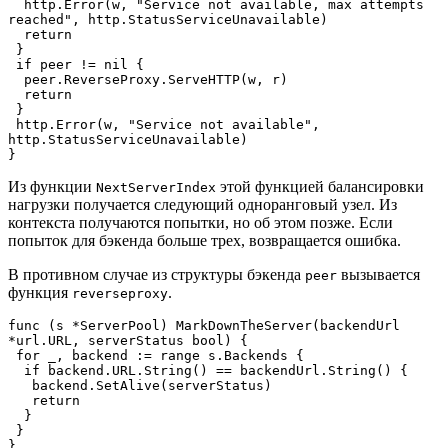
  http.Error(w, "Service not available, max attempts 
reached", http.StatusServiceUnavailable)
  return
 }
 if peer != nil {
  peer.ReverseProxy.ServeHTTP(w, r)
  return
 }
 http.Error(w, "Service not available", 
http.StatusServiceUnavailable)
}
Из функции
этой функцией балансировки
NextServerIndex
нагрузки получается следующий одноранговый узел. Из
контекста получаются попытки, но об этом позже. Если
попыток для бэкенда больше трех, возвращается ошибка.
В противном случае из структуры бэкенда
вызывается
peer
функция
.
reverseproxy
func (s *ServerPool) MarkDownTheServer(backendUrl 
*url.URL, serverStatus bool) {
 for _, backend := range s.Backends {
  if backend.URL.String() == backendUrl.String() {
   backend.SetAlive(serverStatus)
   return
  }
 }
}