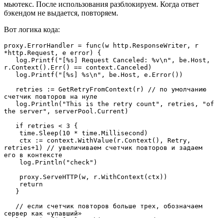
мьютекс. После использования разблокируем. Когда ответ
бэкендом не выдается, повторяем.
Вот логика кода:
proxy.ErrorHandler = func(w http.ResponseWriter, r 
*http.Request, e error) {
   log.Printf("[%s] Request Canceled: %v\n", be.Host, 
r.Context().Err() == context.Canceled)
   log.Printf("[%s] %s\n", be.Host, e.Error())
   retries := GetRetryFromContext(r) // по умолчанию 
счетчик повторов на нуле
   log.Println("This is the retry count", retries, "of 
the server", serverPool.Current)
   if retries < 3 {
    time.Sleep(10 * time.Millisecond)
    ctx := context.WithValue(r.Context(), Retry, 
retries+1) // увеличиваем счетчик повторов и задаем 
его в контексте
    log.Println("check")
    proxy.ServeHTTP(w, r.WithContext(ctx))
    return
   }
   // если счетчик повторов больше трех, обозначаем 
сервер как «упавший»