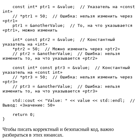
    const int* ptr1 = &value;  // Указатель на «const 
int»
    // *ptr1 = 50;  // Ошибка: нельзя изменить через 
«ptr1»
    ptr1 = &anotherValue;  // То, на что указывается 
«ptr1», можно изменить
    int* const ptr2 = &value;  // Константный 
указатель на «int»
    *ptr2 = 50;  // Можно изменить через «ptr2»
    // ptr2 = &anotherValue;  // Ошибка: нельзя 
изменить то, на что указывается «ptr2»
    const int* const ptr3 = &value;  // Константный 
указатель на «const int»
    // *ptr3 = 50;  // Ошибка: нельзя изменить через 
«ptr3»
    // ptr3 = &anotherValue;  // Ошибка: нельзя 
изменить то, на что указывается «ptr3»
    std::cout << "Value: " << value << std::endl;  // 
Вывод: «Значение: 50»
    return 0;
}
Чтобы писать корректный и безопасный код, важно
разбираться в этих нюансах.