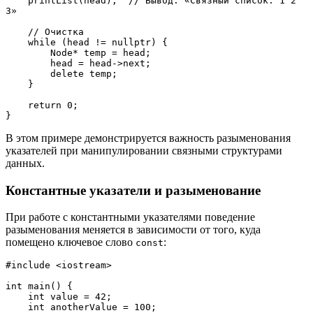
    printList(head);  // Вывод: «Связный список: 1 2 
3»
    // Очистка
    while (head != nullptr) {
        Node* temp = head;
        head = head->next;
        delete temp;
    }
    return 0;
}
В этом примере демонстрируется важность разыменования
указателей при манипулировании связными структурами
данных.
Константные указатели и разыменование
При работе с константными указателями поведение
разыменования меняется в зависимости от того, куда
помещено ключевое слово
:
const
#include <iostream>
int main() {
    int value = 42;
    int anotherValue = 100;