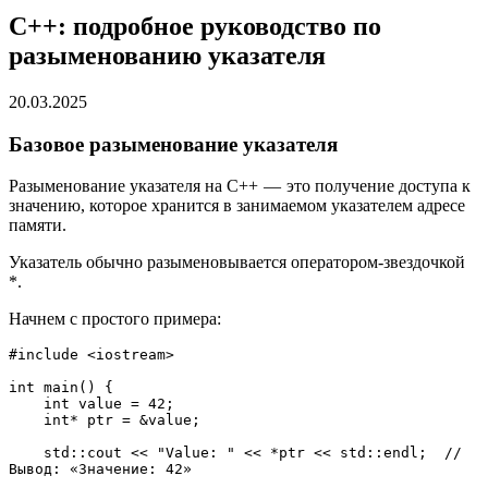
C++: подробное руководство по
разыменованию указателя
20.03.2025
Базовое разыменование указателя
Разыменование указателя на C++ — это получение доступа к
значению, которое хранится в занимаемом указателем адресе
памяти.
Указатель обычно разыменовывается оператором-звездочкой
*.
Начнем с простого примера:
#include <iostream>
int main() {
    int value = 42;
    int* ptr = &value;
    std::cout << "Value: " << *ptr << std::endl;  // 
Вывод: «Значение: 42»