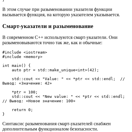
В этом случае при разыменовании указателя функции
вызывается функция, на которую указателем указывается.
Смарт-указатели и разыменование
В современном C++ используются смарт-указатели. Они
разыменовываются точно так же, как и обычные:
#include <iostream>
#include <memory>
int main() {
    auto ptr = std::make_unique<int>(42);
    std::cout << "Value: " << *ptr << std::endl;  // 
Вывод: «Значение: 42»
    *ptr = 100;
    std::cout << "New value: " << *ptr << std::endl;  
// Вывод: «Новое значение: 100»
    return 0;
}
Синтаксис разыменования смарт-указателей снабжен
дополнительным функционалом безопасности.