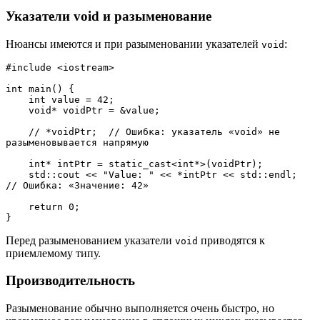
Указатели void и разыменование
Нюансы имеются и при разыменовании указателей
:
void
#include <iostream>
int main() {
    int value = 42;
    void* voidPtr = &value;
    // *voidPtr;  // Ошибка: указатель «void» не 
разыменовывается напрямую
    int* intPtr = static_cast<int*>(voidPtr);
    std::cout << "Value: " << *intPtr << std::endl;  
// Ошибка: «Значение: 42»
    return 0;
}
Перед разыменованием указатели
приводятся к
void
приемлемому типу.
Производительность
Разыменование обычно выполняется очень быстро, но