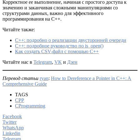
Корректное ее выполнение, начиная с простого доступа к
значению и заканчивая сложными манипуляциями со
структурами данных, важно для эффективного
программирования на C++.
Читайте также:
C++: подробно о реализации двусторонней очереди
C++: подробное руководство по is_open()
Как создать CSV-файл с помощью C++
Читайте нас в
Telegram
,
VK
и
Дзен
Перевод статьи
ryan
:
How to Dereference a Pointer in C++: A
Comprehensive Guide
TAGS
CPP
CProgramming
Facebook
Twitter
WhatsApp
Linkedin
Telegram