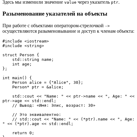
Здесь мы изменили значение
через указатель
.
value
ptr
Разыменование указателей на объекты
При работе с объектами оператором-стрелочкой
->
осуществляются разыменовывание и доступ к членам объекта:
#include <iostream>
#include <string>
struct Person {
    std::string name;
    int age;
};
int main() {
    Person alice = {"Alice", 30};
    Person* ptr = &alice;
    std::cout << "Name: " << ptr->name << ", Age: " << 
ptr->age << std::endl;
    // Вывод: «Имя: Элис, возраст: 30»
    // Это эквивалентно:
    // std::cout << "Name: " << (*ptr).name << ", Age: 
" << (*ptr).age << std::endl;
    return 0;