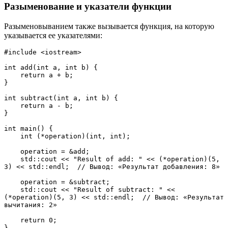
Разыменование и указатели функции
Разыменовыванием также вызывается функция, на которую
указывается ее указателями:
#include <iostream>
int add(int a, int b) {
    return a + b;
}
int subtract(int a, int b) {
    return a - b;
}
int main() {
    int (*operation)(int, int);
    operation = &add;
    std::cout << "Result of add: " << (*operation)(5, 
3) << std::endl;  // Вывод: «Результат добавления: 8»
    operation = &subtract;
    std::cout << "Result of subtract: " << 
(*operation)(5, 3) << std::endl;  // Вывод: «Результат 
вычитания: 2»
    return 0;
}