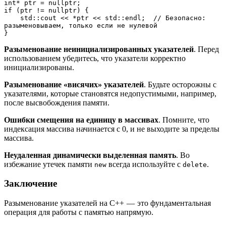
int* ptr = nullptr;
if (ptr != nullptr) {
    std::cout << *ptr << std::endl;  // Безопасно: 
разыменовываем, только если не нулевой
}
Разыменование неинициализированных указателей
. Перед
использованием убедитесь, что указатели корректно
инициализированы.
Разыменование «висячих» указателей
. Будьте осторожны с
указателями, которые становятся недопустимыми, например,
после высвобождения памяти.
Ошибки смещения на единицу в массивах
. Помните, что
индексация массива начинается с 0, и не выходите за пределы
массива.
Неудаленная динамически выделенная память
. Во
избежание утечек памяти
всегда используйте с
.
new
delete
Заключение
Разыменование указателей на C++ — это фундаментальная
операция для работы с памятью напрямую.