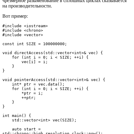
чрезмерное разыменование в сплошных циклах сказывается
на производительности.
Вот пример:
#include <iostream>
#include <chrono>
#include <vector>
const int SIZE = 100000000;
void directAccess(std::vector<int>& vec) {
    for (int i = 0; i < SIZE; ++i) {
        vec[i] = i;
    }
}
void pointerAccess(std::vector<int>& vec) {
    int* ptr = vec.data();
    for (int i = 0; i < SIZE; ++i) {
        *ptr = i;
        ++ptr;
    }
}
int main() {
    std::vector<int> vec(SIZE);
    auto start = 
std::chrono::high_resolution_clock::now();