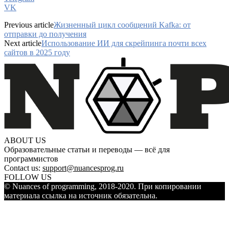
VK
Previous article
Жизненный цикл сообщений Kafka: от
отправки до получения
Next article
Использование ИИ для скрейпинга почти всех
сайтов в 2025 году
ABOUT US
Образовательные статьи и переводы — всё для
программистов
Contact us:
support@nuancesprog.ru
FOLLOW US
© Nuances of programming, 2018-2020. При копировании
материала ссылка на источник обязательна.