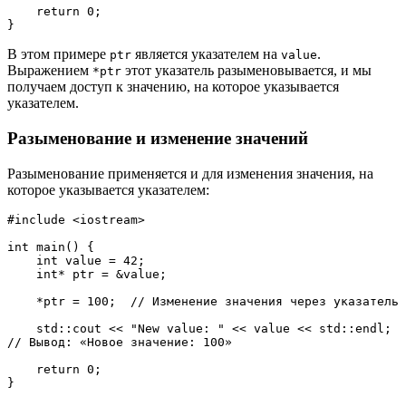
    return 0;
}
В этом примере
является указателем на
.
ptr
value
Выражением
этот указатель разыменовывается, и мы
*ptr
получаем доступ к значению, на которое указывается
указателем.
Разыменование и изменение значений
Разыменование применяется и для изменения значения, на
которое указывается указателем:
#include <iostream>
int main() {
    int value = 42;
    int* ptr = &value;
    *ptr = 100;  // Изменение значения через указатель
    std::cout << "New value: " << value << std::endl;  
// Вывод: «Новое значение: 100»
    return 0;
}