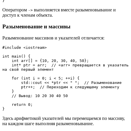
}
Оператором
выполняется вместе разыменовывание и
->
доступ к членам объекта.
Разыменование и массивы
Разыменование массивов и указателей отличается:
#include <iostream>
int main() {
    int arr[] = {10, 20, 30, 40, 50};
    int* ptr = arr;  // «arr» превращается в указатель 
на свой первый элемент
    for (int i = 0; i < 5; ++i) {
        std::cout << *ptr << " ";  // Разыменование
        ptr++;  // Переходим к следующему элементу
    }
    // Вывод: 10 20 30 40 50
    return 0;
}
Здесь арифметикой указателей мы перемещаемся по массиву,
на каждом шаге выполняя разыменовывание.