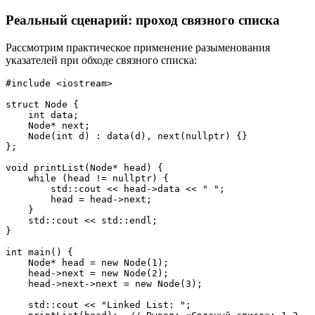
Реальный сценарий: проход связного списка
Рассмотрим практическое применение разыменования
указателей при обходе связного списка:
#include <iostream>
struct Node {
    int data;
    Node* next;
    Node(int d) : data(d), next(nullptr) {}
};
void printList(Node* head) {
    while (head != nullptr) {
        std::cout << head->data << " ";
        head = head->next;
    }
    std::cout << std::endl;
}
int main() {
    Node* head = new Node(1);
    head->next = new Node(2);
    head->next->next = new Node(3);
    std::cout << "Linked List: ";