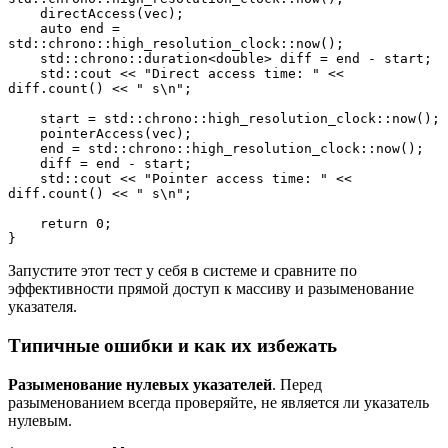
    directAccess(vec);
    auto end = 
std::chrono::high_resolution_clock::now();
    std::chrono::duration<double> diff = end - start;
    std::cout << "Direct access time: " << 
diff.count() << " s\n";
    start = std::chrono::high_resolution_clock::now();
    pointerAccess(vec);
    end = std::chrono::high_resolution_clock::now();
    diff = end - start;
    std::cout << "Pointer access time: " << 
diff.count() << " s\n";
    return 0;
}
Запустите этот тест у себя в системе и сравните по
эффективности прямой доступ к массиву и разыменование
указателя.
Типичные ошибки и как их избежать
Разыменование нулевых указателей
. Перед
разыменованием всегда проверяйте, не является ли указатель
нулевым.