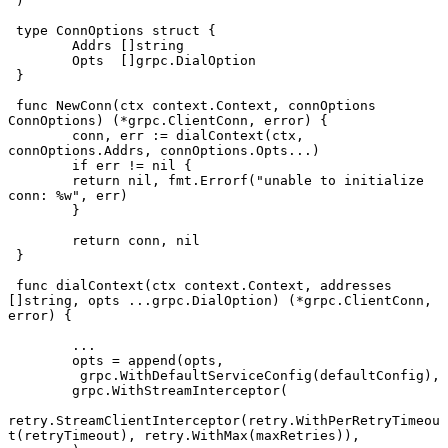
 )
 type ConnOptions struct {
 	Addrs []string
 	Opts  []grpc.DialOption
 }
 func NewConn(ctx context.Context, connOptions 
ConnOptions) (*grpc.ClientConn, error) {
 	conn, err := dialContext(ctx, 
connOptions.Addrs, connOptions.Opts...)
 	if err != nil {
     	return nil, fmt.Errorf("unable to initialize 
conn: %w", err)
 	}
 	return conn, nil
 }
 func dialContext(ctx context.Context, addresses 
[]string, opts ...grpc.DialOption) (*grpc.ClientConn, 
error) {
 	...
 	opts = append(opts,
         grpc.WithDefaultServiceConfig(defaultConfig),
     	grpc.WithStreamInterceptor(
retry.StreamClientInterceptor(retry.WithPerRetryTimeou
t(retryTimeout), retry.WithMax(maxRetries)),