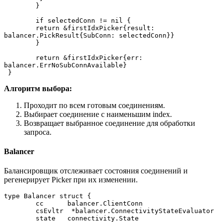
 	}
 	if selectedConn != nil {
     	return &firstIdxPicker{result: 
balancer.PickResult{SubConn: selectedConn}}
 	}
 	return &firstIdxPicker{err: 
balancer.ErrNoSubConnAvailable}
 }
Алгоритм выбора:
Проходит по всем готовым соединениям.
Выбирает соединение с наименьшим index.
Возвращает выбранное соединение для обработки
запроса.
Balancer
Балансировщик отслеживает состояния соединений и
регенерирует Picker при их изменении.
type Balancer struct {
 	cc   	balancer.ClientConn
 	csEvltr  *balancer.ConnectivityStateEvaluator
 	state	connectivity.State