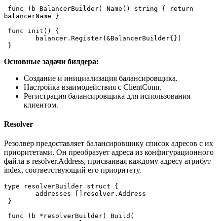
 func (b BalancerBuilder) Name() string { return 
balancerName }
 func init() {
 	balancer.Register(&BalancerBuilder{})
 }
Основные задачи билдера:
Создание и инициализация балансировщика.
Настройка взаимодействия с ClientConn.
Регистрация балансировщика для использования
клиентом.
Resolver
Резолвер предоставляет балансировщику список адресов с их
приоритетами. Он преобразует адреса из конфигурационного
файла в resolver.Address, присваивая каждому адресу атрибут
index, соответствующий его приоритету.
type resolverBuilder struct {
 	addresses []resolver.Address
 }
 func (b *resolverBuilder) Build(