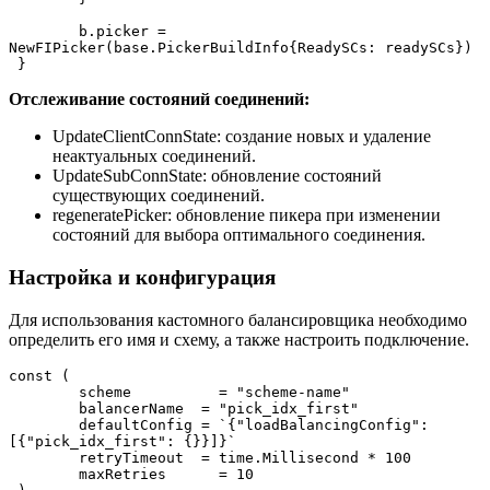
 	b.picker = 
NewFIPicker(base.PickerBuildInfo{ReadySCs: readySCs})
 }
Отслеживание состояний соединений:
UpdateClientConnState: создание новых и удаление
неактуальных соединений.
UpdateSubConnState: обновление состояний
существующих соединений.
regeneratePicker: обновление пикера при изменении
состояний для выбора оптимального соединения.
Настройка и конфигурация
Для использования кастомного балансировщика необходимо
определить его имя и схему, а также настроить подключение.
const (
 	scheme    	= "scheme-name"
 	balancerName  = "pick_idx_first"
 	defaultConfig = `{"loadBalancingConfig": 
[{"pick_idx_first": {}}]}`
 	retryTimeout  = time.Millisecond * 100
 	maxRetries	= 10