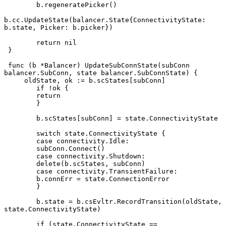
 	b.regeneratePicker()
b.cc.UpdateState(balancer.State{ConnectivityState: 
b.state, Picker: b.picker})
 	return nil
 }
 func (b *Balancer) UpdateSubConnState(subConn 
balancer.SubConn, state balancer.SubConnState) {
     oldState, ok := b.scStates[subConn]
 	if !ok {
     	return
 	}
 	b.scStates[subConn] = state.ConnectivityState
 	switch state.ConnectivityState {
 	case connectivity.Idle:
     	subConn.Connect()
 	case connectivity.Shutdown:
     	delete(b.scStates, subConn)
 	case connectivity.TransientFailure:
     	b.connErr = state.ConnectionError
 	}
 	b.state = b.csEvltr.RecordTransition(oldState, 
state.ConnectivityState)
 	if (state.ConnectivityState == 