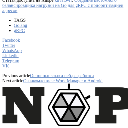
Статья доступна на Хабре
kuvatovrr
:
Создание кастомного
балансировщика нагрузки на Go для gRPC с приоритизацией
адресов
TAGS
Golang
gRPC
Facebook
Twitter
WhatsApp
Linkedin
Telegram
VK
Previous article
Основные языки веб-разработки
Next article
Ознакомление с Work Manager в Android