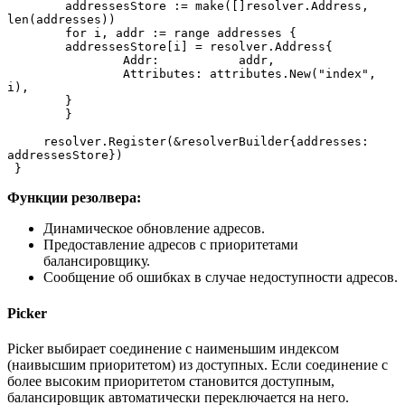
 	addressesStore := make([]resolver.Address, 
len(addresses))
 	for i, addr := range addresses {
     	addressesStore[i] = resolver.Address{
         	Addr:   	addr,
         	Attributes: attributes.New("index", 
i),
     	}
 	}
     resolver.Register(&resolverBuilder{addresses: 
addressesStore})
 }
Функции резолвера:
Динамическое обновление адресов.
Предоставление адресов с приоритетами
балансировщику.
Сообщение об ошибках в случае недоступности адресов.
Picker
Picker выбирает соединение с наименьшим индексом
(наивысшим приоритетом) из доступных. Если соединение с
более высоким приоритетом становится доступным,
балансировщик автоматически переключается на него.