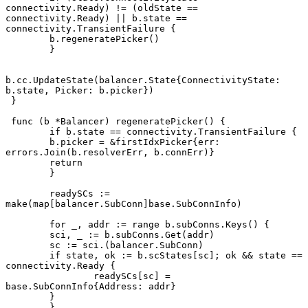
connectivity.Ready) != (oldState == 
connectivity.Ready) || b.state == 
connectivity.TransientFailure {
     	b.regeneratePicker()
 	}
b.cc.UpdateState(balancer.State{ConnectivityState: 
b.state, Picker: b.picker})
 }
 func (b *Balancer) regeneratePicker() {
 	if b.state == connectivity.TransientFailure {
     	b.picker = &firstIdxPicker{err: 
errors.Join(b.resolverErr, b.connErr)}
     	return
 	}
 	readySCs := 
make(map[balancer.SubConn]base.SubConnInfo)
 	for _, addr := range b.subConns.Keys() {
     	sci, _ := b.subConns.Get(addr)
     	sc := sci.(balancer.SubConn)
     	if state, ok := b.scStates[sc]; ok && state == 
connectivity.Ready {
         	readySCs[sc] = 
base.SubConnInfo{Address: addr}
     	}
 	}