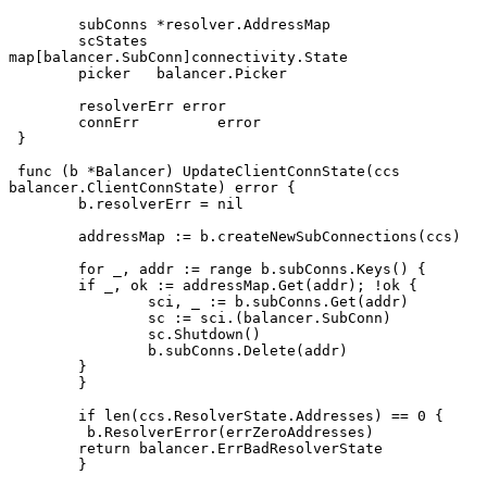
 	subConns *resolver.AddressMap
 	scStates 
map[balancer.SubConn]connectivity.State
 	picker   balancer.Picker
 	resolverErr error
 	connErr 	error
 }
 func (b *Balancer) UpdateClientConnState(ccs 
balancer.ClientConnState) error {
 	b.resolverErr = nil
 	addressMap := b.createNewSubConnections(ccs)
 	for _, addr := range b.subConns.Keys() {
     	if _, ok := addressMap.Get(addr); !ok {
         	sci, _ := b.subConns.Get(addr)
         	sc := sci.(balancer.SubConn)
         	sc.Shutdown()
         	b.subConns.Delete(addr)
     	}
 	}
 	if len(ccs.ResolverState.Addresses) == 0 {
         b.ResolverError(errZeroAddresses)
     	return balancer.ErrBadResolverState
 	}