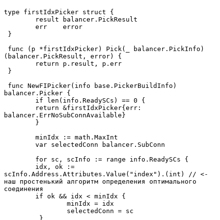
type firstIdxPicker struct {
 	result balancer.PickResult
 	err    error
 }
 func (p *firstIdxPicker) Pick(_ balancer.PickInfo) 
(balancer.PickResult, error) {
 	return p.result, p.err
 }
 func NewFIPicker(info base.PickerBuildInfo) 
balancer.Picker {
 	if len(info.ReadySCs) == 0 {
     	return &firstIdxPicker{err: 
balancer.ErrNoSubConnAvailable}
 	}
 	minIdx := math.MaxInt
 	var selectedConn balancer.SubConn
 	for sc, scInfo := range info.ReadySCs {
     	idx, ok := 
scInfo.Address.Attributes.Value("index").(int) // <- 
наш простенький алгоритм определения оптимального 
соединения
     	if ok && idx < minIdx {
         	minIdx = idx
         	selectedConn = sc
    	 }