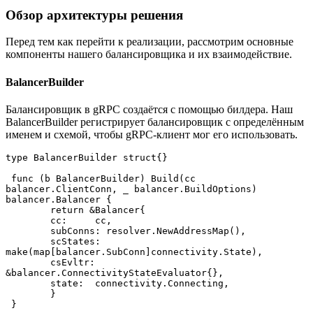
Обзор архитектуры решения
Перед тем как перейти к реализации, рассмотрим основные
компоненты нашего балансировщика и их взаимодействие.
BalancerBuilder
Балансировщик в gRPC создаётся с помощью билдера. Наш
BalancerBuilder регистрирует балансировщик с определённым
именем и схемой, чтобы gRPC-клиент мог его использовать.
type BalancerBuilder struct{}
 func (b BalancerBuilder) Build(cc 
balancer.ClientConn, _ balancer.BuildOptions) 
balancer.Balancer {
 	return &Balancer{
     	cc:   	cc,
     	subConns: resolver.NewAddressMap(),
     	scStates: 
make(map[balancer.SubConn]connectivity.State),
     	csEvltr:  
&balancer.ConnectivityStateEvaluator{},
     	state:	connectivity.Connecting,
 	}
 }