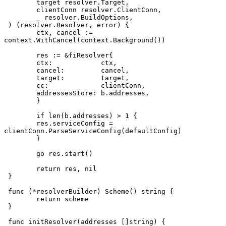
 	target resolver.Target,
 	clientConn resolver.ClientConn,
 	_ resolver.BuildOptions,
 ) (resolver.Resolver, error) {
 	ctx, cancel := 
context.WithCancel(context.Background())
 	res := &fiResolver{
     	ctx:        	ctx,
     	cancel:     	cancel,
     	target:     	target,
     	cc:         	clientConn,
     	addressesStore: b.addresses,
 	}
 	if len(b.addresses) > 1 {
     	res.serviceConfig = 
clientConn.ParseServiceConfig(defaultConfig)
 	}
 	go res.start()
 	return res, nil
 }
 func (*resolverBuilder) Scheme() string {
 	return scheme
 }
 func initResolver(addresses []string) {