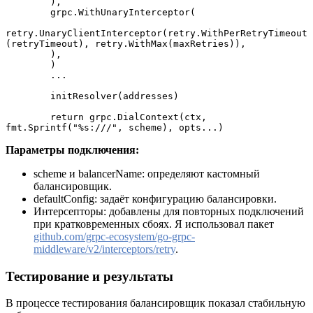
     	),
     	grpc.WithUnaryInterceptor(
retry.UnaryClientInterceptor(retry.WithPerRetryTimeout
(retryTimeout), retry.WithMax(maxRetries)),
     	),
 	)
 	...
 	initResolver(addresses)
 	return grpc.DialContext(ctx, 
fmt.Sprintf("%s:///", scheme), opts...)
Параметры подключения:
scheme и balancerName: определяют кастомный
балансировщик.
defaultConfig: задаёт конфигурацию балансировки.
Интерсепторы: добавлены для повторных подключений
при кратковременных сбоях. Я использовал пакет
github.com/grpc-ecosystem/go-grpc-
middleware/v2/interceptors/retry
.
Тестирование и результаты
В процессе тестирования балансировщик показал стабильную