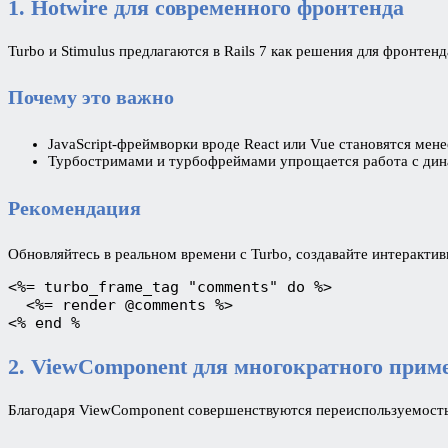
1. Hotwire для современного фронтенда
Turbo и Stimulus предлагаются в Rails 7 как решения для фронте
Почему это важно
JavaScript-фреймворки вроде React или Vue становятся мен
Турбостримами и турбофреймами упрощается работа с дин
Рекомендация
Обновляйтесь в реальном времени с Turbo, создавайте интеракти
<%= turbo_frame_tag "comments" do %>
  <%= render @comments %>
<% end %
2. ViewComponent для многократного прим
Благодаря ViewComponent совершенствуются переиспользуемость 