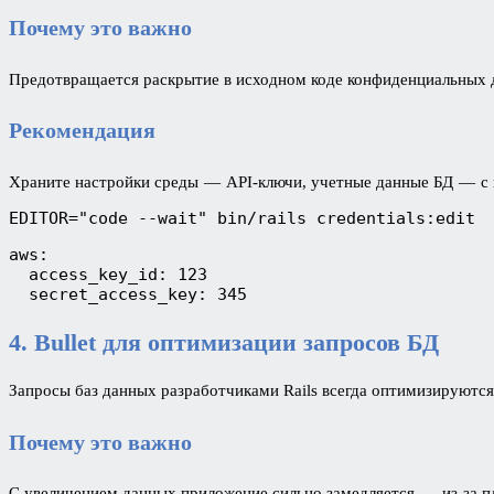
Почему это важно
Предотвращается раскрытие в исходном коде конфиденциальных д
Рекомендация
Храните настройки среды — API-ключи, учетные данные БД — 
EDITOR="code --wait" bin/rails credentials:edit
aws:
  access_key_id: 123
  secret_access_key: 345
4. Bullet для оптимизации запросов БД
Запросы баз данных разработчиками Rails всегда оптимизируются
Почему это важно
С увеличением данных приложение сильно замедляется — из-за п