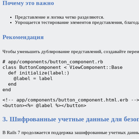
Почему это важно
Представление и логика четко разделяются.
Упрощается тестирование элементов представления, благо
Рекомендация
Чтобы уменьшить дублирование представлений, создавайте переи
# app/components/button_component.rb
class ButtonComponent < ViewComponent::Base
  def initialize(label:)
    @label = label
  end
end
<!-- app/components/button_component.html.erb --
<button><%= @label %></button>
3. Шифрованные учетные данные для безо
В Rails 7 продолжается поддержка зашифрованные учетных данны