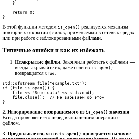
    }
    return 0;
}
В этой функции методом
реализуется механизм
is_open()
повторных открытий файлов, применяемый в сетевых средах
или при работе с заблокированными файлами.
Типичные ошибки и как их избежать
Незакрытые файлы
. Закончили работать с файлами —
всегда закрывайте их, даже если из
is_open()
возвращается
.
true
std::ofstream file("example.txt");
if (file.is_open()) {
    file << "Some data" << std::endl;
    file.close();  // Не забываем об этом
}
2.
Игнорирование возвращаемого из
значения
.
is_open()
Всегда проверяйте его перед выполнением операций с
файлом.
3.
Предполагается, что в
проверяется наличие
is_open()