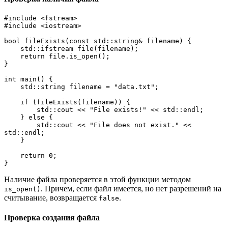
#include <fstream>
#include <iostream>
bool fileExists(const std::string& filename) {
    std::ifstream file(filename);
    return file.is_open();
}
int main() {
    std::string filename = "data.txt";
    if (fileExists(filename)) {
        std::cout << "File exists!" << std::endl;
    } else {
        std::cout << "File does not exist." << 
std::endl;
    }
    return 0;
}
Наличие файла проверяется в этой функции методом
. Причем, если файл имеется, но нет разрешений на
is_open()
считывание, возвращается
.
false
Проверка создания файла