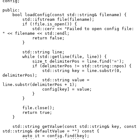
config;
public:
    bool loadConfig(const std::string& filename) {
        std::ifstream file(filename);
        if (!file.is_open()) {
            std::cerr << "Failed to open config file: 
" << filename << std::endl;
            return false;
        }
        std::string line;
        while (std::getline(file, line)) {
            size_t delimiterPos = line.find('=');
            if (delimiterPos != std::string::npos) {
                std::string key = line.substr(0, 
delimiterPos);
                std::string value = 
line.substr(delimiterPos + 1);
                config[key] = value;
            }
        }
        file.close();
        return true;
    }
    std::string getValue(const std::string& key, const 
std::string& defaultValue = "") const {
        auto it = config.find(key);