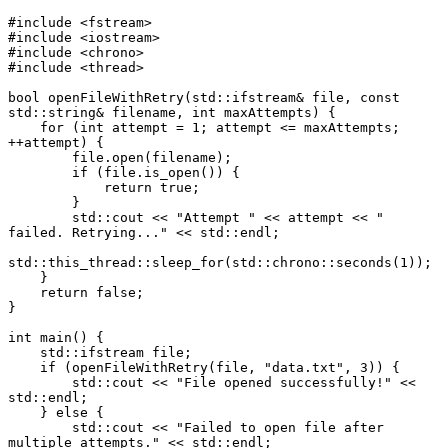
#include <fstream>
#include <iostream>
#include <chrono>
#include <thread>
bool openFileWithRetry(std::ifstream& file, const 
std::string& filename, int maxAttempts) {
    for (int attempt = 1; attempt <= maxAttempts; 
++attempt) {
        file.open(filename);
        if (file.is_open()) {
            return true;
        }
        std::cout << "Attempt " << attempt << " 
failed. Retrying..." << std::endl;
std::this_thread::sleep_for(std::chrono::seconds(1));
    }
    return false;
}
int main() {
    std::ifstream file;
    if (openFileWithRetry(file, "data.txt", 3)) {
        std::cout << "File opened successfully!" << 
std::endl;
    } else {
        std::cout << "Failed to open file after 
multiple attempts." << std::endl;