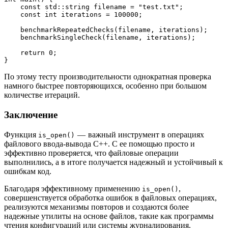
    const std::string filename = "test.txt";
    const int iterations = 100000;
    benchmarkRepeatedChecks(filename, iterations);
    benchmarkSingleCheck(filename, iterations);
    return 0;
}
По этому тесту производительности однократная проверка
намного быстрее повторяющихся, особенно при большом
количестве итераций.
Заключение
Функция
— важный инструмент в операциях
is_open()
файлового ввода-вывода C++. С ее помощью просто и
эффективно проверяется, что файловые операции
выполнились, а в итоге получается надежный и устойчивый к
ошибкам код.
Благодаря эффективному применению
,
is_open()
совершенствуется обработка ошибок в файловых операциях,
реализуются механизмы повторов и создаются более
надежные утилиты на основе файлов, такие как программы
чтения конфигураций или системы журналирования.