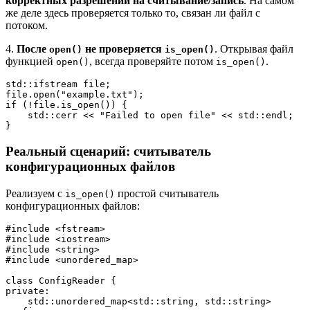
корректных разрешений на считывание/запись
. На самом
же деле здесь проверяется только то, связан ли файл с
потоком.
4.
После
не проверяется
. Открывая файл
open()
is_open()
функцией
, всегда проверяйте потом
.
open()
is_open()
std::ifstream file;
file.open("example.txt");
if (!file.is_open()) {
    std::cerr << "Failed to open file" << std::endl;
}
Реальный сценарий: считыватель
конфигурационных файлов
Реализуем с
простой считыватель
is_open()
конфигурационных файлов:
#include <fstream>
#include <iostream>
#include <string>
#include <unordered_map>
class ConfigReader {
private:
    std::unordered_map<std::string, std::string> 