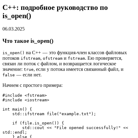
C++: подробное руководство по
is_open()
06.03.2025
Что такое is_open()
на C++ — это функция-член классов файловых
is_open()
потоков
,
и
. Ею проверяется,
ifstream
ofstream
fstream
связан ли поток с файлом, и возвращается логическое
значение:
, если у потока имеется связанный файл, и
true
— если нет.
false
Начнем с простого примера:
#include <fstream>
#include <iostream>
int main() {
    std::ifstream file("example.txt");
    if (file.is_open()) {
        std::cout << "File opened successfully!" << 
std::endl;
    } else {