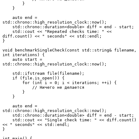
        }
    }
    auto end = 
std::chrono::high_resolution_clock::now();
    std::chrono::duration<double> diff = end - start;
    std::cout << "Repeated checks time: " << 
diff.count() << " seconds" << std::endl;
}
void benchmarkSingleCheck(const std::string& filename, 
int iterations) {
    auto start = 
std::chrono::high_resolution_clock::now();
    std::ifstream file(filename);
    if (file.is_open()) {
        for (int i = 0; i < iterations; ++i) {
            // Ничего не делается
        }
    }
    auto end = 
std::chrono::high_resolution_clock::now();
    std::chrono::duration<double> diff = end - start;
    std::cout << "Single check time: " << diff.count() 
<< " seconds" << std::endl;
}
int main() {