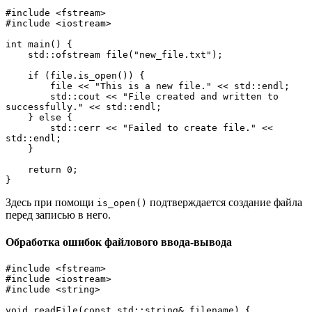
#include <fstream>
#include <iostream>
int main() {
    std::ofstream file("new_file.txt");
    if (file.is_open()) {
        file << "This is a new file." << std::endl;
        std::cout << "File created and written to 
successfully." << std::endl;
    } else {
        std::cerr << "Failed to create file." << 
std::endl;
    }
    return 0;
}
Здесь при помощи
подтверждается создание файла
is_open()
перед записью в него.
Обработка ошибок файлового ввода-вывода
#include <fstream>
#include <iostream>
#include <string>
void readFile(const std::string& filename) {