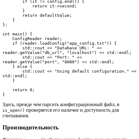
        if (it != config.end()) {
            return it->second;
        }
        return defaultValue;
    }
};
int main() {
    ConfigReader reader;
    if (reader.loadConfig("app_config.txt")) {
        std::cout << "Database URL: " << 
reader.getValue("db_url", "localhost") << std::endl;
        std::cout << "Port: " << 
reader.getValue("port", "8080") << std::endl;
    } else {
        std::cout << "Using default configuration." << 
std::endl;
    }
    return 0;
}
Здесь, прежде чем парсить конфигурационный файл, в
проверяется его наличие и доступность для
is_open()
считывания.
Производительность