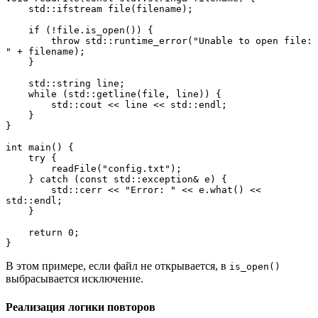
    std::ifstream file(filename);
    if (!file.is_open()) {
        throw std::runtime_error("Unable to open file: 
" + filename);
    }
    std::string line;
    while (std::getline(file, line)) {
        std::cout << line << std::endl;
    }
}
int main() {
    try {
        readFile("config.txt");
    } catch (const std::exception& e) {
        std::cerr << "Error: " << e.what() << 
std::endl;
    }
    return 0;
}
В этом примере, если файл не открывается, в
is_open()
выбрасывается исключение.
Реализация логики повторов