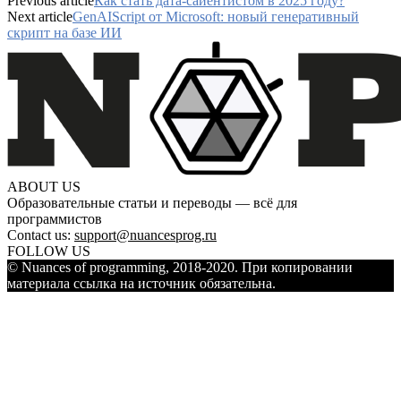
Previous article
Как стать дата-сайентистом в 2025 году?
Next article
GenAIScript от Microsoft: новый генеративный
скрипт на базе ИИ
ABOUT US
Образовательные статьи и переводы — всё для
программистов
Contact us:
support@nuancesprog.ru
FOLLOW US
© Nuances of programming, 2018-2020. При копировании
материала ссылка на источник обязательна.