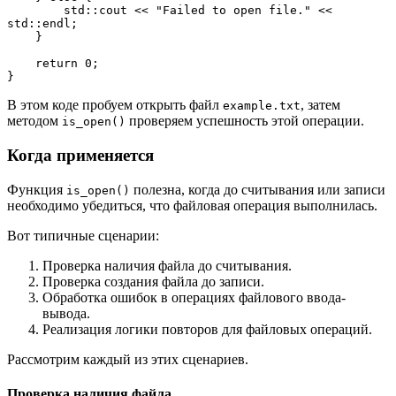
        std::cout << "Failed to open file." << 
std::endl;
    }
    return 0;
}
В этом коде пробуем открыть файл
, затем
example.txt
методом
проверяем успешность этой операции.
is_open()
Когда применяется
Функция
полезна, когда до считывания или записи
is_open()
необходимо убедиться, что файловая операция выполнилась.
Вот типичные сценарии:
Проверка наличия файла до считывания.
Проверка создания файла до записи.
Обработка ошибок в операциях файлового ввода-
вывода.
Реализация логики повторов для файловых операций.
Рассмотрим каждый из этих сценариев.
Проверка наличия файла