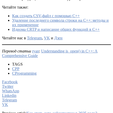
Читайте также:
Как создать CSV-файл с помощью C++
Удаление последнего символа строки на C++: методы и
их применение
Идиома CRTP и написание общих функций в C++
Читайте нас в
Telegram
,
VK
и
Дзен
Перевод статьи
ryan
:
Understanding is_open() in C++: A
Comprehensive Guide
TAGS
CPP
CProgramming
Facebook
Twitter
WhatsApp
Linkedin
Telegram
VK