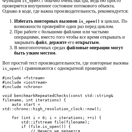
Функция
обычно очень быстра, ведь ею просто
is_open()
проверяется внутреннее состояние потокового объекта.
Однако в коде, где важна производительность, рекомендуется:
Избегать повторных вызовов
в циклах. По
is_open()
возможности проверяйте один раз перед циклом.
При работе с большими файлами или частыми
операциями, вместо того чтобы все время открывать и
закрывать
файл
,
держите
его
открытым
.
В многопоточных средах
файловые операции могут
быть узким местом
.
Вот простой тест производительности, где повторные вызовы
сравниваются с однократной проверкой:
is_open()
#include <fstream>
#include <iostream>
#include <chrono>
void benchmarkRepeatedChecks(const std::string& 
filename, int iterations) {
    auto start = 
std::chrono::high_resolution_clock::now();
    for (int i = 0; i < iterations; ++i) {
        std::ifstream file(filename);
        if (file.is_open()) {
            // Ничего не делается