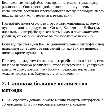
Бесполезные интерфейсы, как правило, имеют только одну
реализацию. Они просто добавляют лишний уровень
косвенности, заставляя программистов всегда проходить через
них, когда они хотят перейти к реализации.
Интерфейс имеет свою цену: это новая концепция, которую
нужно помнить, продумывая Go-код. Как считает Дейкстра,
идеальный интерфейс должен быть
«новым семантическим
уровнем, на котором можно быть абсолютно точным».
Если код требует идеи
, то дополнительный интерфейс под
Box
названием
, реализуемый только
, не принесет
Container
Box
ничего, кроме путаницы.
Поэтому, прежде чем создавать интерфейс, спросите себя,
есть
ли у вас несколько реализаций этого интерфейса. Я употребил
глагол «
есть
«, потому что «
будет
» предполагает, что вы
можете предсказать будущее, а это невозможно.
2. Слишком большое количество
методов
В PHP-проектах довольно часто можно увидеть интерфейсы с
10 методами. В Go интерфейсы маленькие, среднее