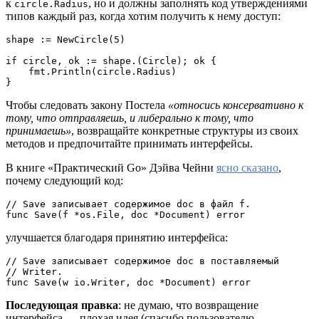
к
, но и должны заполнять код утверждениями
circle.Radius
типов каждый раз, когда хотим получить к нему доступ:
shape := NewCircle(5)
if circle, ok := shape.(Circle); ok {
    fmt.Println(circle.Radius)
}
Чтобы следовать закону Постела
«относись консервативно к
тому, что отправляешь, и либерально к тому, что
принимаешь»
, возвращайте конкретные структуры из своих
методов и предпочитайте принимать интерфейсы.
В книге «Практический Go» Дэйва Чейни
ясно сказано
,
почему следующий код:
// Save записывает содержимое doc в файл f.
func Save(f *os.File, doc *Document) error
улучшается благодаря принятию интерфейса:
// Save записывает содержимое doc в поставляемый
// Writer.
func Save(w io.Writer, doc *Document) error
Последующая правка
: не думаю, что возвращение
интерфейса — плохая идея (спасибо пользователю