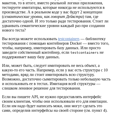
макетов, то в итоге, вместо реальной логики приложения,
тестируете имитаторы, которые никогда не используются в
производстве. А в реальном коде у вас будут 2 концепции
(
семантические уровни, как говорит Дейкстра
) там, где
достаточно одной. И это только ради тестирования. Стоит ли
удваивать семантические уровни каждый раз при создании
нового теста?
Вы всегда можете использовать
testcontainers
— библиотеку
тестирования с помощью контейнеров Docker — вместо того,
чтобы, например, имитировать базу данных. Или просто
заведите собственный контейнер, если
не
testcontainers
поддерживает вашу базу данных.
Или, может быть, следует имитировать не весь объект, а
какую-то его часть. Например, если у вас есть структура с 10
методами, вряд ли стоит имитировать всю структуру.
Возможно, достаточно сымитировать только небольшую часть
и использовать ее в тестах. Имитация всей структуры —
слишком ленивое решение для тестирования.
Если вы пишете API, не нужно предоставлять интерфейс
своим клиентам, чтобы они использовали его для имитации.
Если им надо будет написать моки, они могут сделать это
сами, определив интерфейсы на своей стороне (см. пункт 4).