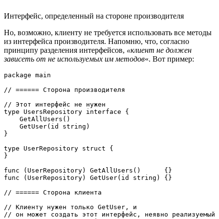
Интерфейс, определенный на стороне производителя
Но, возможно, клиенту не требуется использовать все методы
из интерфейса производителя. Напомню, что, согласно
принципу разделения интерфейсов,
«клиент не должен
зависеть от не используемых им методов
«. Вот пример:
package main
// ====== Сторона производителя
// Этот интерфейс не нужен
type UsersRepository interface {
    GetAllUsers()
    GetUser(id string)
}
type UserRepository struct {
}
func (UserRepository) GetAllUsers()      {}
func (UserRepository) GetUser(id string) {}
// ====== Сторона клиента
// Клиенту нужен только GetUser, и
// он может создать этот интерфейс, неявно реализуемый