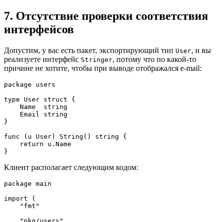
7. Отсутствие проверки соответствия
интерфейсов
Допустим, у вас есть пакет, экспортирующий тип
, и вы
User
реализуете интерфейс
, потому что по какой-то
Stringer
причине не хотите, чтобы при выводе отображался e-mail:
package users
type User struct {
    Name  string
    Email string
}
func (u User) String() string {
    return u.Name
}
Клиент располагает следующим кодом:
package main
import (
    "fmt"
    "pkg/users"