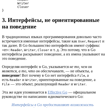
	Writer
	Closer
}
3. Интерфейсы, не ориентированные
на поведение
В традиционных языках программирования довольно часто
встречаются именные интерфейсы, такие как
,
и
User
Request
так далее. В Go большинство интерфейсов имеют суффикс
«er»:
,
,
и т. д. Это потому, что в Go
Reader
Writer
Closer
интерфейсы раскрывают поведение, а их имена указывают на
это поведение.
Определяя интерфейс в Go, указывается
не то, чем он
является, а то, что он обеспечивает
, — не объекты, а
поведение
! Вот почему в Go нет интерфейса
, а
File
есть
и
, ориентированные на поведение, а
Reader
Writer
— это объект, реализующий
и
.
File
Reader
Writer
Эта же идея упоминается в
Effective Go
— официальном
руководстве по написанию идиоматического Go:
Интерфейсы в Go предоставляют возможность