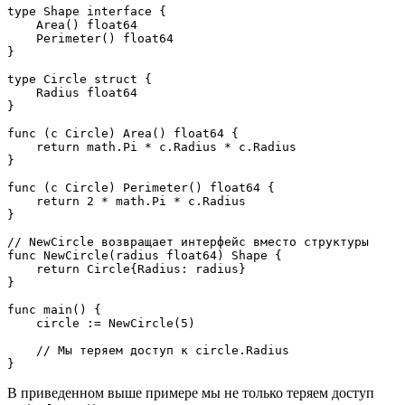
type Shape interface {
    Area() float64
    Perimeter() float64
}
type Circle struct {
    Radius float64
}
func (c Circle) Area() float64 {
    return math.Pi * c.Radius * c.Radius
}
func (c Circle) Perimeter() float64 {
    return 2 * math.Pi * c.Radius
}
// NewCircle возвращает интерфейс вместо структуры 
func NewCircle(radius float64) Shape {
    return Circle{Radius: radius}
}
func main() {
    circle := NewCircle(5)
    // Мы теряем доступ к circle.Radius
}
В приведенном выше примере мы не только теряем доступ