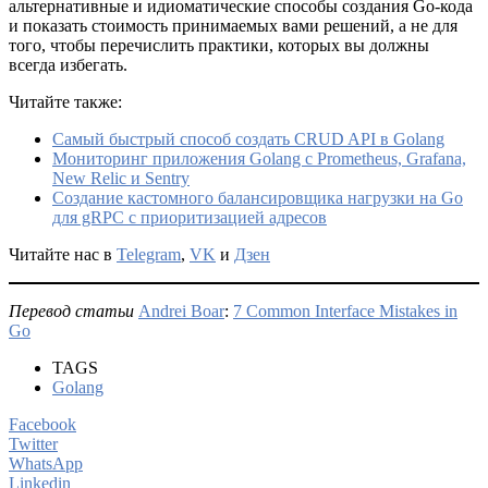
альтернативные и идиоматические способы создания Go-кода
и показать стоимость принимаемых вами решений, а не для
того, чтобы перечислить практики, которых вы должны
всегда избегать.
Читайте также:
Самый быстрый способ cоздать CRUD API в Golang
Мониторинг приложения Golang с Prometheus, Grafana,
New Relic и Sentry
Создание кастомного балансировщика нагрузки на Go
для gRPC с приоритизацией адресов
Читайте нас в
Telegram
,
VK
и
Дзен
Перевод статьи
Andrei Boar
:
7 Common Interface Mistakes in
Go
TAGS
Golang
Facebook
Twitter
WhatsApp
Linkedin