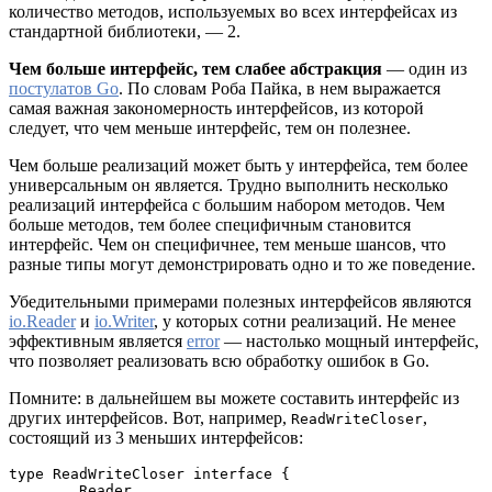
количество методов, используемых во всех интерфейсах из
стандартной библиотеки, — 2.
Чем больше интерфейс, тем слабее абстракция
— один из
постулатов Go
. По словам Роба Пайка, в нем выражается
самая важная закономерность интерфейсов, из которой
следует, что чем меньше интерфейс, тем он полезнее.
Чем больше реализаций может быть у интерфейса, тем более
универсальным он является. Трудно выполнить несколько
реализаций интерфейса с большим набором методов. Чем
больше методов, тем более специфичным становится
интерфейс. Чем он специфичнее, тем меньше шансов, что
разные типы могут демонстрировать одно и то же поведение.
Убедительными примерами полезных интерфейсов являются
io.Reader
и
io.Writer
, у которых сотни реализаций. Не менее
эффективным является
error
— настолько мощный интерфейс,
что позволяет реализовать всю обработку ошибок в Go.
Помните: в дальнейшем вы можете составить интерфейс из
других интерфейсов. Вот, например,
,
ReadWriteCloser
состоящий из 3 меньших интерфейсов:
type ReadWriteCloser interface {
	Reader