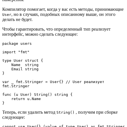
Компилятор помогает, когда у вас есть методы, принимающие
, но в случаях, подобных описанному выше, он этого
User
делать не будет.
Чтобы гарантировать, что определенный тип реализует
интерфейс, можно сделать следующее:
package users
import "fmt"
type User struct {
    Name  string
    Email string
}
var _ fmt.Stringer = User{} // User реализует 
fmt.Stringer
func (u User) String() string {
    return u.Name
}
Теперь, если удалить метод
, получим при сборке
String()
следующее:
cannot use User{} (value of type User) as fmt.Stringer 