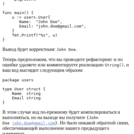
)
func main() {
    u := users.User{
       Name:  "John Doe",
       Email: "john.doe@gmail.com",
    }
    fmt.Printf("%s", u)
}
Вывод будет корректным:
.
John Doe
Теперь предположим, что вы проводите рефакторинг и по
ошибке удаляете или комментируете реализацию
, и
String()
ваш код выглядит следующим образом:
package users

type User struct {

    Name  string

    Email string

}
В этом случае код по-прежнему будет компилироваться и
выполняться, но на выходе вы получите
{John
. Не было никакой обратной связи,
Doe
john.doe@gmail.com
}
обеспечивающей выполнение вашего предыдущего
намерения.