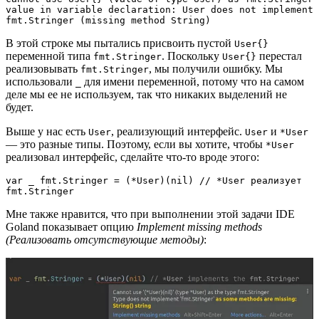
value in variable declaration: User does not implement 
fmt.Stringer (missing method String)
В этой строке мы пытались присвоить пустой
User{}
переменной типа
. Поскольку
перестал
fmt.Stringer
User{}
реализовывать
, мы получили ошибку. Мы
fmt.Stringer
использовали
для имени переменной, потому что на самом
_
деле мы ее не используем, так что никаких выделений не
будет.
Выше у нас есть
, реализующий интерфейс.
и
User
User
*User
— это разные типы. Поэтому, если вы хотите, чтобы
*User
реализовал интерфейс, сделайте что-то вроде этого:
var _ fmt.Stringer = (*User)(nil) // *User реализует 
fmt.Stringer
Мне также нравится, что при выполнении этой задачи IDE
Goland показывает опцию
Implement missing methods
(Реализовать отсутствующие методы)
: