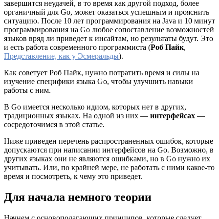
завершится неудачей, в то время как другой подход, более
органичный для Go, может оказаться успешным и прояснить
ситуацию. После 10 лет программирования на Java и 10 минут
программирования на Go любое сопоставление возможностей
языков вряд ли приведет к инсайтам, но результаты будут. Это
и есть работа современного программиста (
Роб Пайк
,
Представление, как у Эсмеральды
).
Как советует Роб Пайк, нужно потратить время и силы на
изучение специфики языка Go, чтобы улучшить навыки
работы с ним.
В Go имеется несколько идиом, которых нет в других,
традиционных языках. На одной из них —
интерфейсах
—
сосредоточимся в этой статье.
Ниже приведен перечень распространенных ошибок, которые
допускаются при написании интерфейсов на Go. Возможно, в
других языках они не являются ошибками, но в Go нужно их
учитывать. Или, по крайней мере, не работать с ними какое-то
время и посмотреть, к чему это приведет.
Для начала немного теории
Начнем с основополагающих принципов, которые следует