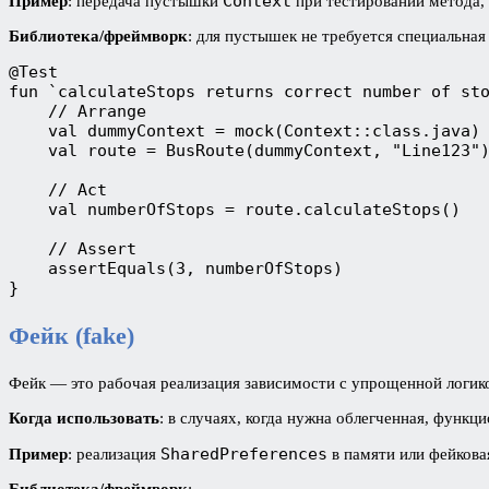
Context
Пример
: передача пустышки
при тестировании метода, 
Библиотека/фреймворк
: для пустышек не требуется специальная
@Test
fun `calculateStops returns correct number of st
    // Arrange
    val dummyContext = mock(Context::class.java)
    val route = BusRoute(dummyContext, "Line123"
    // Act
    val numberOfStops = route.calculateStops()
    // Assert
    assertEquals(3, numberOfStops)
}
Фейк (fake)
Фейк — это рабочая реализация зависимости с упрощенной логик
Когда использовать
: в случаях, когда нужна облегченная, функц
SharedPreferences
Пример
: реализация
в памяти или фейкова
Библиотека/фреймворк
: