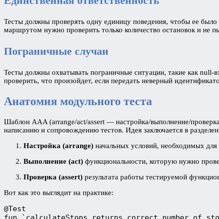
Единственная ответственность
Тесты должны проверять одну единицу поведения, чтобы ее было 
маршрутом нужно проверить только количество остановок и не пы
Пограничные случаи
Тесты должны охватывать пограничные ситуации, такие как null-в
проверить, что произойдет, если передать неверный идентификато
Анатомия модульного теста
Шаблон AAA (arrange/act/assert — настройка/выполнение/проверк
написанию и сопровождению тестов. Идея заключается в разделени
Настройка (arrange)
начальных условий, необходимых для 
Выполнение (act)
функциональности, которую нужно прове
Проверка (assert)
результата работы тестируемой функцион
Вот как это выглядит на практике:
@Test
fun `calculateStops returns correct number of st