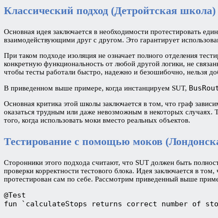
Классический подход (Детройтская школа)
Основная идея заключается в необходимости протестировать един
взаимодействующими друг с другом. Это гарантирует использова
При таком подходе изоляция не означает полного отделения тест
конкретную функциональность от любой другой логики, не связан
чтобы тесты работали быстро, надежно и безошибочно, нельзя доб
BusRou
В приведенном выше примере, когда инстанцируем SUT,
Основная критика этой школы заключается в том, что граф завис
оказаться трудным или даже невозможным в некоторых случаях. Т
того, когда использовать моки вместо реальных объектов.
Тестирование с помощью моков (Лондонск
Сторонники этого подхода считают, что SUT должен быть полнос
проверки корректности тестового блока. Идея заключается в том
протестирован сам по себе. Рассмотрим приведенный выше приме
@Test
fun `calculateStops returns correct number of st