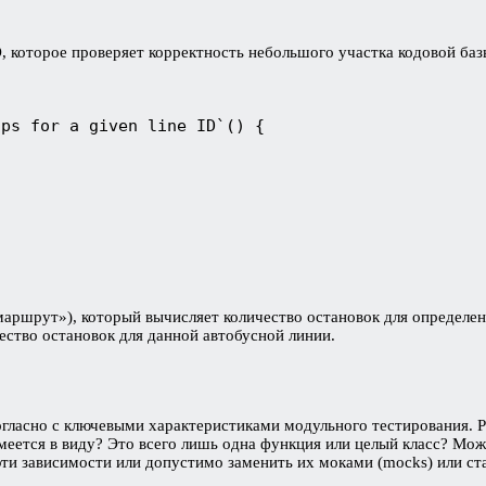
 которое проверяет корректность небольшого участка кодовой базы,
ops for a given line ID`() {
маршрут»), который вычисляет количество остановок для определен
ество остановок для данной автобусной линии.
гласно с ключевыми характеристиками модульного тестирования. Р
меется в виду? Это всего лишь одна функция или целый класс? Мож
ти зависимости или допустимо заменить их моками (mocks) или ста