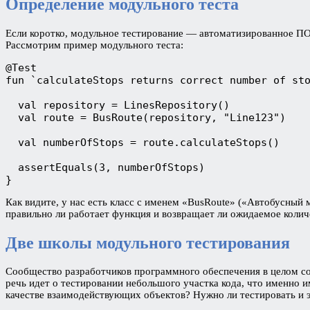
Определение модульного теста
Если коротко, модульное тестирование — автоматизированное ПО,
Рассмотрим пример модульного теста:
@Test
fun `calculateStops returns correct number of st
  val repository = LinesRepository()
  val route = BusRoute(repository, "Line123")
  val numberOfStops = route.calculateStops()
  assertEquals(3, numberOfStops)
}
Как видите, у нас есть класс с именем «BusRoute» («Автобусный 
правильно ли работает функция и возвращает ли ожидаемое колич
Две школы модульного тестирования
Сообщество разработчиков программного обеспечения в целом со
речь идет о тестировании небольшого участка кода, что именно и
качестве взаимодействующих объектов? Нужно ли тестировать и э