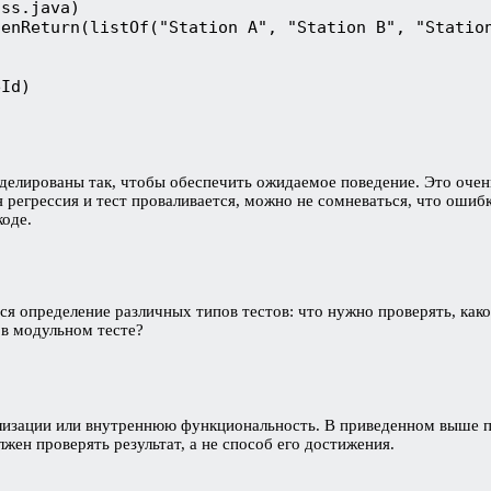
ass.java)
henReturn(listOf("Station A", "Station B", "Statio
eId)
оделированы так, чтобы обеспечить ожидаемое поведение. Это очен
 регрессия и тест проваливается, можно не сомневаться, что ошибка
коде.
я определение различных типов тестов: что нужно проверять, как
 в модульном тесте?
еализации или внутреннюю функциональность. В приведенном выше п
лжен проверять результат, а не способ его достижения.