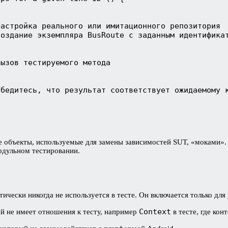
Настройка реального или имитационного репозитория
Создание экземпляра BusRoute с заданным идентифика
Вызов тестируемого метода
Убедитесь, что результат соответствует ожидаемому 
 объекты, используемые для замены зависимостей SUT, «моками». 
одульном тестировании.
ически никогда не используется в тесте. Он включается только для
Context
рый не имеет отношения к тесту, например
в тесте, где кон