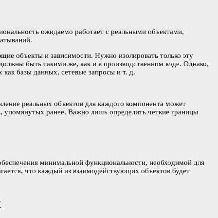
циональность ожидаемо работает с реальными объектами,
батываний.
ющие объекты и зависимости. Нужно изолировать только эту
олжны быть такими же, как и в производственном коде. Однако,
как базы данных, сетевые запросы и т. д.
авление реальных объектов для каждого компонента может
в, упомянутых ранее. Важно лишь определить четкие границы
 обеспечения минимальной функциональности, необходимой для
агается, что каждый из взаимодействующих объектов будет
{