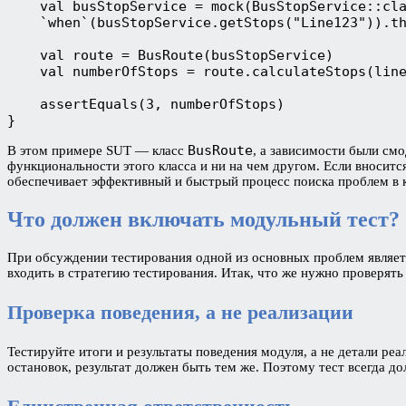
    val busStopService = mock(BusStopService::cl
    `when`(busStopService.getStops("Line123")).t
    val route = BusRoute(busStopService)
    val numberOfStops = route.calculateStops(lin
    assertEquals(3, numberOfStops)
}
BusRoute
В этом примере SUT — класс
, а зависимости были см
функциональности этого класса и ни на чем другом. Если вносится
обеспечивает эффективный и быстрый процесс поиска проблем в 
Что должен включать модульный тест?
При обсуждении тестирования одной из основных проблем являетс
входить в стратегию тестирования. Итак, что же нужно проверять
Проверка поведения, а не реализации
Тестируйте итоги и результаты поведения модуля, а не детали р
остановок, результат должен быть тем же. Поэтому тест всегда до