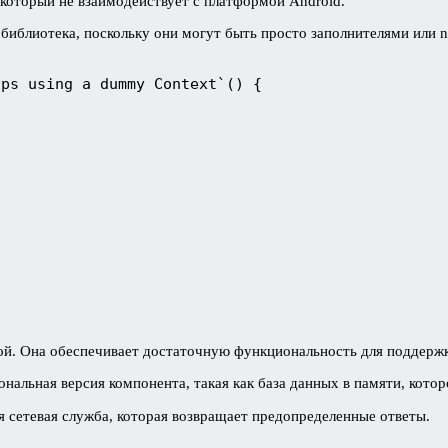
который не взаимодействует с платформой Android.
 библиотека, поскольку они могут быть просто заполнителями или n
ops using a dummy Context`() {
)
ой. Она обеспечивает достаточную функциональность для поддержк
иональная версия компонента, такая как база данных в памяти, кото
я сетевая служба, которая возвращает предопределенные ответы.