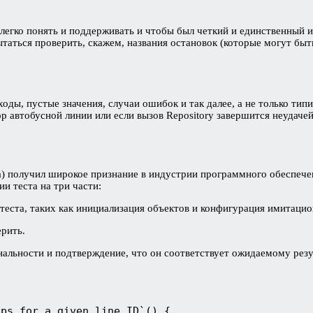
легко понять и поддерживать и чтобы был четкий и единственный 
таться проверить, скажем, названия остановок (которые могут бы
ходы, пустые значения, случаи ошибок и так далее, а не только т
р автобусной линии или если вызов Repository завершится неудачей
а) получил широкое признание в индустрии программного обеспече
и теста на три части:
теста, таких как инициализация объектов и конфигурация имитацио
рить.
альности и подтверждение, что он соответствует ожидаемому резу
ops for a given line ID`() {