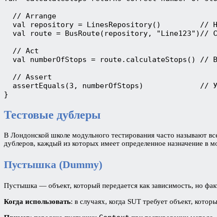
  // Arrange
  val repository = LinesRepository()         // 
  val route = BusRoute(repository, "Line123")// 
  // Act
  val numberOfStops = route.calculateStops() // 
  // Assert
  assertEquals(3, numberOfStops)             // 
}
Тестовые дублеры
В Лондонской школе модульного тестирования часто называют все
дублеров, каждый из которых имеет определенное назначение в м
Пустышка (Dummy)
Пустышка — объект, который передается как зависимость, но факт
Когда использовать
: в случаях, когда SUT требует объект, кото