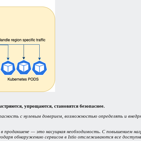
стряются, упрощаются, становятся безопаснее.
зопасность с нулевым доверием, возможностью определять и вне
в продакшене — это насущная необходимость. С повышением нагр
даря обнаружению сервисов в Istio отслеживаются все доступны