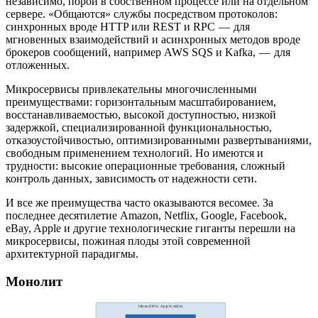
независимо, порой в собственном процессе или на отдельном
сервере. «Общаются» службы посредством протоколов:
синхронных вроде HTTP или REST и RPC — для
мгновенных взаимодействий и асинхронных методов вроде
брокеров сообщений, например AWS SQS и Kafka, — для
отложенных.
Микросервисы привлекательны многочисленными
преимуществами: горизонтальным масштабированием,
восстанавливаемостью, высокой доступностью, низкой
задержкой, специализированной функциональностью,
отказоустойчивостью, оптимизированными развертываниями,
свободным применением технологий. Но имеются и
трудности: высокие операционные требования, сложный
контроль данных, зависимость от надежности сети.
И все же преимущества часто оказываются весомее. За
последнее десятилетие Amazon, Netflix, Google, Facebook,
eBay, Apple и другие технологические гиганты перешли на
микросервисы, пожиная плоды этой современной
архитектурной парадигмы.
Монолит