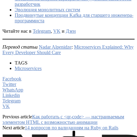
разработчик
Эволюция монолитных систем
Продвинутые концепции Kafka для старшего инженера-
программиста
Читайте нас в
Telegram
,
VK
и
Дзен
Перевод статьи
Nadar Alpenidze
:
Microservices Explained: Why
Every Developer Should Care
TAGS
Microservices
Facebook
Twitter
WhatsApp
Linkedin
Telegram
VK
Previous article
Как работать с <qr-code> — настраиваемым
элементом HTML с возможностью анимации
Next article
14 вопросов по валидациям на Ruby on Rails