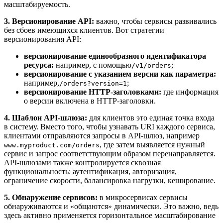
масштабируемость.
3. Версионирование API:
важно, чтобы сервисы развивались
без сбоев имеющихся клиентов. Вот стратегии
версионирования API:
версионирование единообразного идентификатора
ресурса:
например, с помощью
;
/v1/orders
версионирование с указанием версии как параметра:
например,
;
/orders?version=1
версионирование HTTP-заголовками:
где информация
о версии включена в HTTP-заголовки.
4. Шаблон API-шлюза:
для клиентов это единая точка входа
в систему. Вместо того, чтобы узнавать URI каждого сервиса,
клиентами отправляются запросы в API-шлюз, например
, где затем выявляется нужный
www.myproduct.com/orders
сервис и запрос соответствующим образом перенаправляется.
API-шлюзами также контролируется сквозная
функциональность: аутентификация, авторизация,
ограничение скорости, балансировка нагрузки, кеширование.
5. Обнаружение сервисов:
в микросервисах сервисы
обнаруживаются и «общаются» динамически. Это важно, ведь
здесь активно применяется горизонтальное масштабирование