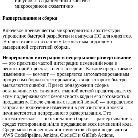
Рисунок 5. Ограниченный контекст
микросервисов схематично
Развертывание и сборка
Ключевое преимущество микросервисной архитектуры —
упрощение быстрой разработки и выпуска ПО для клиентов.
Это достигается поэтапным безопасным подходом с
выверенной стратегией сборки.
Непрерывная интеграция и непрерывное развертывание
— это практики частой интеграции изменений кода в
репозиторий проекта, то есть в сервис. Каждое предлагаемое
изменение — коммит — проверяется автоматизированным
процессом сборки и тестирования, в ходе которого быстро
выявляются ошибки. При их обнаружении сборка
останавливается, слияние с главной веткой предотвращается,
этим поддерживаются безопасность кода и его готовность к
продакшену. После слияния с главной веткой — посредством
запроса на включение изменений в репозиторий проекта —
начинается этап непрерывного развертывания. Это
автоматическое — по окончании сборки — развертывание в
средах тестирования и/или продакшена всех изменений кода.
Среди многочисленных инструментов сборки выделяются
AWS CodePipeline, Jenkins, CircleCI и GitHub Actions.